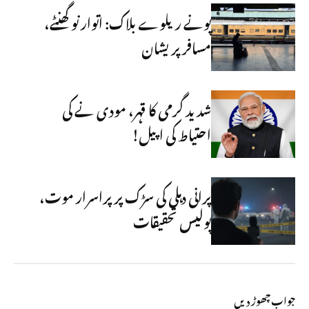
پونے ریلوے بلاک: اتوار نو گھنٹے،
مسافر پریشان
شدید گرمی کا قہر، مودی نے کی
احتیاط کی اپیل!
پرانی دہلی کی سڑک پر پراسرار موت،
پولیس تحقیقات
جواب چھوڑ دیں