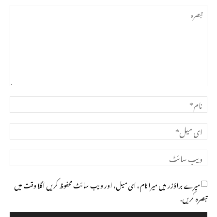
تبصرہ
نام*
ای
میل*
ویب
سائٹ
میرے براؤزر میں میرا نام، ای میل، اور ویب سائٹ محفوظ کریں اگلا وقت میں
تبصرہ کریں.