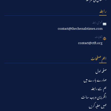
رابطہ
عمومی رابطہ
contact@thechenabtimes.com
شکایات
contact@ctft.org
اہم صفحات
صفحہ اول
ہمارے بارے میں
ہم سے رابطہ
انگریزی ویب سائٹ
ہمیں عطیہ کریں