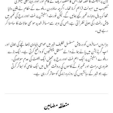
لائن پراجیکٹ کا حصہ تھا، جس کا مقصد ٹریک کے کام اور اوور ہیڈ بجلی کیبلز کی
تنصیب میں سہولت فراہم کرنا تھا۔ اگرچہ ساؤدرن ریلوے کے حکام نے یقین دلایا
تھا کہ یہ پل دوبارہ تعمیر کیے جائیں گے، لیکن فورٹ اسٹیشن پر فٹ اوور برج کی تعمیر میں
پیش رفت رکی ہوئی نظر آتی ہے، جس کی وجہ سے مسافر شدید موسمی حالات کا سامنا کر
رہے ہیں۔
ہزاروں مسافروں کو درپیش مسلسل تکلیف شہر میں عوامی بنیادی ڈھانچے کی بحالی اور
اپ گریڈیشن میں پائے جانے والے مستقل چیلنجوں کو واضح کرتی ہے۔ ایک بڑے
ریلوے اسٹیشن پر ایک اہم فٹ اوور برج پر محض ایک چھت کی عدم موجودگی،
ضروری مرمت اور تعمیر نو کے کاموں کی بروقت تکمیل میں ایک خامی کو اجاگر کرتی
ہے، جو شہر کے رہائشیوں کی روزمرہ زندگی کو متاثر کر رہی ہے۔
متعلقہ مضامین