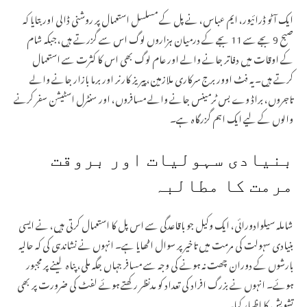
ایک آٹو ڈرائیور، ایم عباس، نے پل کے مسلسل استعمال پر روشنی ڈالی اور بتایا کہ
صبح 9 بجے سے 11 بجے کے درمیان ہزاروں لوگ اس سے گزرتے ہیں، جبکہ شام
کے اوقات میں دفاتر جانے والے اور عام لوگ بھی اس کا کثرت سے استعمال
کرتے ہیں۔ یہ فٹ اوور برج سرکاری ملازمین، پیریز کارنر اور برما بازار جانے والے
تاجروں، براڈ وے بس ٹرمینس جانے والے مسافروں، اور سنٹرل اسٹیشن سفر کرنے
والوں کے لیے ایک اہم گزرگاہ ہے۔
بنیادی سہولیات اور بروقت
مرمت کا مطالبہ
شاملہ سیلوادورائی، ایک وکیل جو باقاعدگی سے اس پل کا استعمال کرتی ہیں، نے ایسی
بنیادی سہولت کی مرمت میں تاخیر پر سوال اٹھایا ہے۔ انہوں نے نشاندہی کی کہ حالیہ
بارشوں کے دوران چھت نہ ہونے کی وجہ سے مسافر جہاں جگہ ملی، پناہ لینے پر مجبور
ہوئے۔ انہوں نے بزرگ افراد کی تعداد کو مدنظر رکھتے ہوئے لفٹ کی ضرورت پر بھی
تشویش کا اظہار کیا۔