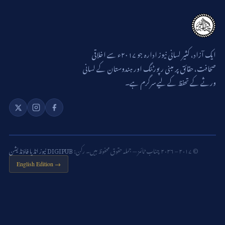
ایک آزاد، کثیر لسانی نیوز ادارہ جو ۲۰۱۷ء سے اخلاقی
صحافت، حقائق پر مبنی رپورٹنگ اور ہندوستان کے لسانی
ورثے کے تحفظ کے لیے سرگرم ہے۔
© ۲۰۱۷ – ۲۰۲۶ چناب ٹائمز — جملہ حقوق محفوظ ہیں۔ رکن:
DIGIPUB نیوز انڈیا فاؤنڈیشن
English Edition →