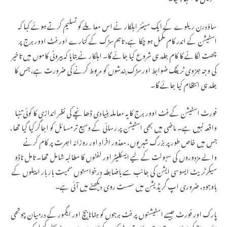
ساؤدرن ریلوے کے ایک سینئر اہلکار نے اس معاملے کو تسلیم کرتے ہوئے کہا کہ
اسٹیشن کے اندر کام مکمل ہو چکا ہے، تاہم سڑک کے کنارے اور فٹ اوور برج پر
چھت لگانے کا کام جلد ہی شروع کیا جائے گا۔ اہلکار نے بتایا کہ بیرونی کاموں میں تاخیر
کی وجہ جزوی ٹریفک ضوابط اور سڑک بندشوں کو مربوط کرنے کی ضرورت ہے، جس کا
جلد ہی انتظام کیا جائے گا۔
فورٹ اسٹیشن کے فٹ اوور برج کا یہ معاملہ بنیادی ڈھانچے کی نظر اندازی کا کوئی تنہا
واقعہ نہیں ہے۔ ماضی میں بھی اسٹیشن پر رسائی کے وسیع تر مسائل کو اجاگر کیا گیا تھا،
جس میں خاص طور پر بزرگ شہریوں، معذور افراد اور روزانہ اجرت پر کام کرنے
والے مزدوروں کی سہولت کے لیے ایسکلیٹر اور لفٹوں کا مطالبہ شامل تھا۔ تامل ناڈو
سیکرٹریٹ ایسوسی ایشن کی جانب سے باضابطہ درخواستوں سمیت بار بار اپیلوں کے
باوجود، ضروری اپ گریڈیشن میں سست روی دیکھنے میں آئی ہے۔
پارک اور فورٹ جیسے اسٹیشنوں پر فٹ برجوں کو ہٹانا بیچ اور ایگمور کے درمیان چوتھی