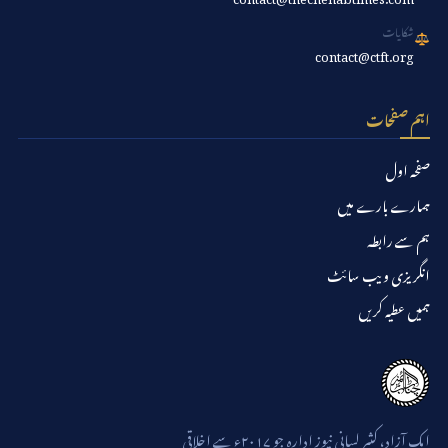
شکایات
contact@ctft.org
اہم صفحات
صفحہ اول
ہمارے بارے میں
ہم سے رابطہ
انگریزی ویب سائٹ
ہمیں عطیہ کریں
ایک آزاد، کثیر لسانی نیوز ادارہ جو ۲۰۱۷ء سے اخلاقی