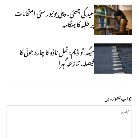
عید کی چھٹی، دہلی یونیورسٹی امتحانات
پر طلبہ کا ہنگامہ
میگداتو ڈیم: تمل ناڈو کا چارہ جوئی کا
فیصلہ، تنازعہ گہرا
جواب چھوڑ دیں