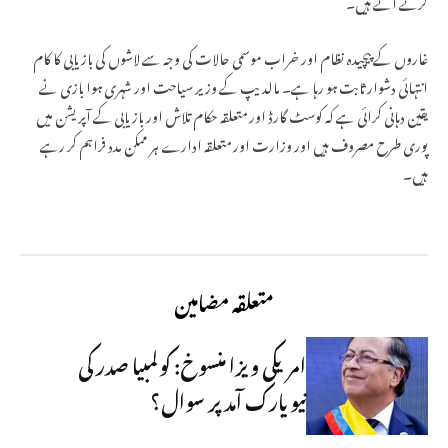
کرنے آتے ہیں۔
غاروں کے پیچیدہ نظام اور خراب موسمی حالات کی وجہ سے لاشوں کی بازیابی کا کام
انتہائی دشوار ثابت ہو رہا ہے۔ مالدیپ کے وزیر سیاحت اور شہری ہوا بازی نے
یقین دہانی کرائی ہے کہ کوسٹ گارڈ اور متعلقہ حکام تلاش اور بازیابی کے آپریشن میں
پوری طرح مصروف ہیں اور وزارت اور متعلقہ ادارے ہر ممکن مدد فراہم کر رہے
ہیں۔
متعلقہ مضامین
امریکی ویزا منسوخ: کولمبیا صدر کی
نیویارک آمد پر سوال؟