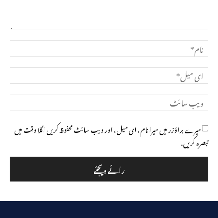
تبصرہ
نام*
ای
میل*
ویب
سائٹ
میرے براؤزر میں میرا نام، ای میل، اور ویب سائٹ محفوظ کریں اگلا وقت میں
تبصرہ کریں.