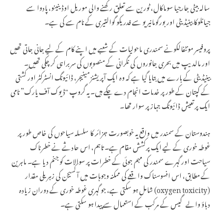
سالہ بیٹی جارجیا سوماکال، ٹورین سے تعلق رکھنے والی موریل اوڈینینو، پادوا سے
جیانلوکا بینیڈیٹی اور بورگومانیریو سے فدریکو گوالتیری کے نام سے کی ہے۔
پروفیسر مونٹفالکونے سمندری ماحولیات کے شعبے میں اپنے کام کے لیے جانی جاتی تھیں
اور مالدیپ میں بحری جانوروں کی نگرانی کے منصوبوں کی سربراہی کر چکی تھیں۔
بینیڈیٹی کے بارے میں بتایا گیا ہے کہ وہ ایک آپریشنز مینیجر، ڈائیونگ انسٹرکٹر اور کشتی
کے کپتان کے طور پر خدمات انجام دے چکے ہیں۔ یہ گروپ "ڈیوک آف یارک” نامی
ایک پرتعیش ڈائیونگ جہاز پر سوار تھا۔
ہندوستان کے سمندر میں واقع یہ خوبصورت جزائر کا سلسلہ سیاحوں کی خاص طور پر
غوطہ خوری کے لیے ایک پرکشش مقام ہے۔ تاہم، اس حادثے نے خطرناک
سیاحت اور گہرے سمندر کی مہم جوئی کے خطرات پر سوالات کو جنم دیا ہے۔ ماہرین
کے مطابق، اس افسوسناک واقعے کی ممکنہ وجوہات میں آکسیجن کی زہریلی مقدار
(oxygen toxicity) شامل ہو سکتی ہے، جو گہری غوطہ خوری کے دوران زیادہ
دباؤ والے گیس کے مرکب کے استعمال سے پیدا ہو سکتی ہے۔