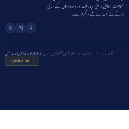
صحافت، حقائق پر مبنی رپورٹنگ اور ہندوستان کے لسانی
ورثے کے تحفظ کے لیے سرگرم ہے۔
© ۲۰۱۷ – ۲۰۲۶ چناب ٹائمز — جملہ حقوق محفوظ ہیں۔ رکن:
DIGIPUB نیوز انڈیا فاؤنڈیشن
English Edition →