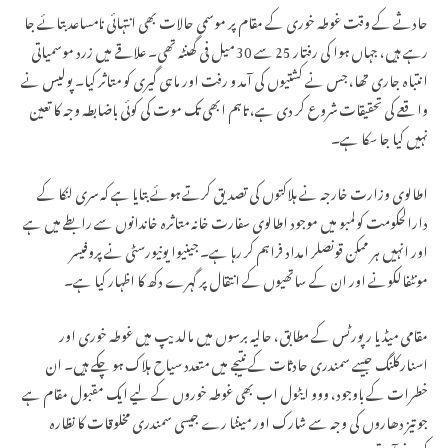
حادثے کے وقت غوطہ خوری کے مقام پر موسمی حالات بھی انتہائی نامساعد بتائے جا
رہے ہیں، جہاں ہوا کی رفتار 25 سے 30 میل فی گھنٹہ تھی۔ علاقے میں زرد موسمیاتی
انتباہ جاری تھا، جس نے کشتیوں کی آمد و رفت اور ماہی گیری کو متاثر کیا۔ پولیس نے
واقعے کی تحقیقات شروع کر دی ہے، تاہم ابھی تک موت کی کوئی باضابطہ وجہ کا تعین
نہیں کیا جا سکا ہے۔
اطالوی وزارت خارجہ نے ہلاکتوں کی تصدیق کرتے ہوئے بتایا ہے کہ سری لنکا کے
دارالحکومت کولمبو میں موجود اطالوی سفارت خانہ متاثرہ خاندانوں سے رابطے میں ہے
اور انہیں ہر ممکن قونصلر امداد فراہم کر رہا ہے۔ جینیوا یونیورسٹی نے پروفیسر
مونٹفالکونے اور ان کے ساتھیوں کے انتقال پر گہرے دکھ کا اظہار کیا ہے۔
مقامی میڈیا رپورٹس کے مطابق، حالیہ برسوں میں مالدیپ میں غوطہ خوری اور
اسنارکلنگ جیسے سمندری حادثات کے نتیجے میں متعدد سیاح ہلاک ہو چکے ہیں۔ ان
خطرات کے باوجود، ووو ایٹول اب بھی غوطہ خوروں کے لیے ایک مقبول مقام ہے
جو تیز دھاروں کی وجہ سے شارک اور مینٹا رے جیسی سمندری مخلوقات کا نظارہ