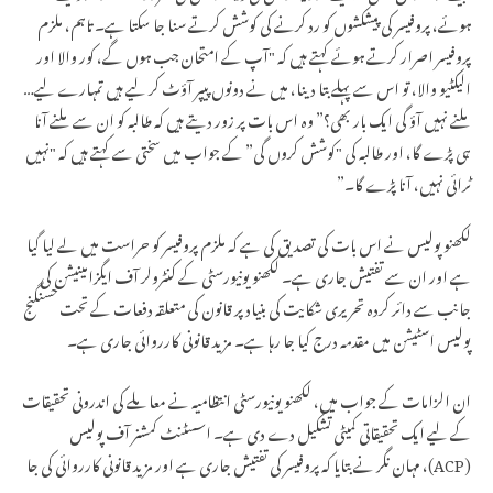
ہوئے، پروفیسر کی پیشکشوں کو رد کرنے کی کوشش کرتے سنا جا سکتا ہے۔ تاہم، ملزم
پروفیسر اصرار کرتے ہوئے کہتے ہیں کہ "آپ کے امتحان جب ہوں گے، کور والا اور
الیکٹیو والا، تو اس سے پہلے بتا دینا، میں نے دونوں پیپر آؤٹ کر لیے ہیں تمہارے لیے…
ملنے نہیں آؤ گی ایک بار بھی؟” وہ اس بات پر زور دیتے ہیں کہ طالبہ کو ان سے ملنے آنا
ہی پڑے گا، اور طالبہ کی "کوشش کروں گی” کے جواب میں سختی سے کہتے ہیں کہ "نہیں
ٹرائی نہیں، آنا پڑے گا۔”
لکھنو پولیس نے اس بات کی تصدیق کی ہے کہ ملزم پروفیسر کو حراست میں لے لیا گیا
ہے اور ان سے تفتیش جاری ہے۔ لکھنو یونیورسٹی کے کنٹرولر آف ایگزامینیشن کی
جانب سے دائر کردہ تحریری شکایت کی بنیاد پر قانون کی متعلقہ دفعات کے تحت حسنگنج
پولیس اسٹیشن میں مقدمہ درج کیا جا رہا ہے۔ مزید قانونی کارروائی جاری ہے۔
ان الزامات کے جواب میں، لکھنو یونیورسٹی انتظامیہ نے معاملے کی اندرونی تحقیقات
کے لیے ایک تحقیقاتی کمیٹی تشکیل دے دی ہے۔ اسسٹنٹ کمشنر آف پولیس
(ACP)، مہان نگر نے بتایا کہ پروفیسر کی تفتیش جاری ہے اور مزید قانونی کارروائی کی جا