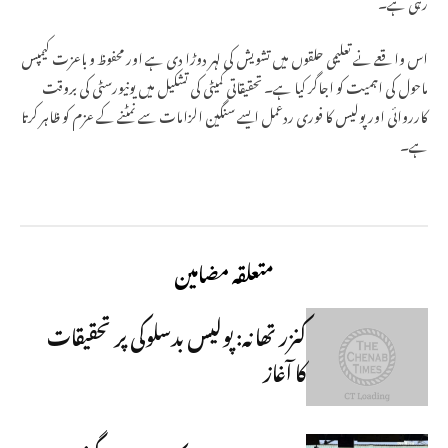
رہی ہے۔
اس واقعے نے تعلیمی حلقوں میں تشویش کی لہر دوڑا دی ہے اور محفوظ و باعزت کیمپس
ماحول کی اہمیت کو اجاگر کیا ہے۔ تحقیقاتی کمیٹی کی تشکیل میں یونیورسٹی کی بروقت
کارروائی اور پولیس کا فوری ردعمل ایسے سنگین الزامات سے نمٹنے کے عزم کو ظاہر کرتا
ہے۔
متعلقہ مضامین
کنزر تھانہ: پولیس بدسلوکی پر تحقیقات
کا آغاز