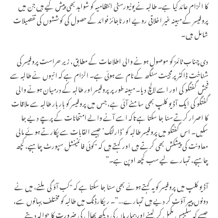
کا الزام عائد کیا ہے۔ طالبہ نے یونیورسٹی انتظامیہ کو شواہد بھی پیش کیے ہیں جن میں
پروفیسر کے مبینہ غیر اخلاقی رویے اور ناجائز فوائد کے حصول کی کوششوں کی تفصیلات
شامل ہیں۔
دی چناب ٹائمز کو موصول ہونے والی اطلاعات کے مطابق، زیر حراست پروفیسر کی
شناخت ڈاکٹر پرمجیت سنگھ کے نام سے ہوئی ہے۔ الزام ہے کہ انہوں نے طالبہ سے
فحش گفتگو کی اور اسے لالچ دیا۔ مبینہ طور پر پروفیسر اور طالبہ کے درمیان ہونے والی
گفتگو کی ایک آڈیو کلپ بھی سامنے آئی ہے، جس میں پروفیسر کو بار بار طالبہ سے ملاقات
کا اصرار کرتے سنا جا سکتا ہے تاکہ اسے آنے والے امتحانات کے پرچے دیے جا
سکیں۔ اس گفتگو میں پروفیسر طالبہ کو ‘ڈارلنگ’ جیسے القابات سے پکارتے ہوئے مالی
معاونت کی پیشکش بھی کرتے ہیں اور کہتے ہیں کہ "کوئی فائنینشل سپورٹ چاہیے، کچھ
چاہیے، تمہارے لیے سب کچھ اوپن ہے۔”
آڈیو کلپ میں پروفیسر کو یہ کہتے ہوئے بھی سنا جا سکتا ہے کہ "کب آؤ گی ملنے، میں نے
دونوں پیپر آؤٹ کر دیے ہیں تمہارے…”۔ ریکارڈنگ میں طالبہ کو مختلف بہانوں سے،
جیسے کہ سلیبس مکمل کر لینے اور بیمار ماں کی دیکھ بھال کی ضرورت کا حوالہ دیتے