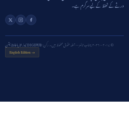
ورثے کے تحفظ کے لیے سرگرم ہے۔
© ۲۰۱۷ – ۲۰۲۶ چناب ٹائمز — جملہ حقوق محفوظ ہیں۔ رکن:
DIGIPUB نیوز انڈیا فاؤنڈیشن
English Edition →