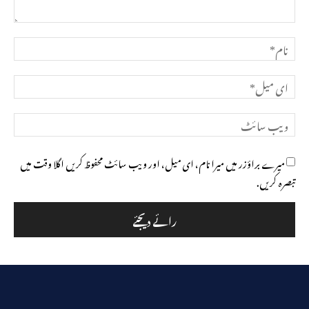
تبصرہ
نام*
ای
میل*
ویب
سائٹ
میرے براؤزر میں میرا نام، ای میل، اور ویب سائٹ محفوظ کریں اگلا وقت میں
تبصرہ کریں.