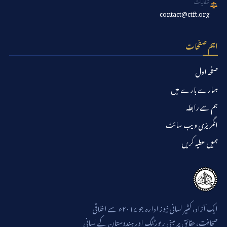
شکایات
contact@ctft.org
اہم صفحات
صفحہ اول
ہمارے بارے میں
ہم سے رابطہ
انگریزی ویب سائٹ
ہمیں عطیہ کریں
ایک آزاد، کثیر لسانی نیوز ادارہ جو ۲۰۱۷ء سے اخلاقی
صحافت، حقائق پر مبنی رپورٹنگ اور ہندوستان کے لسانی