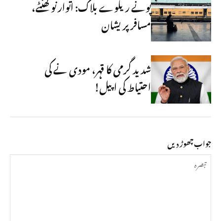
پونے ریلوے بلاک: اتوار نو گھنٹے،
مسافر پریشان
شدید گرمی کا قہر، مودی نے کی
احتیاط کی اپیل!
جواب چھوڑ دیں