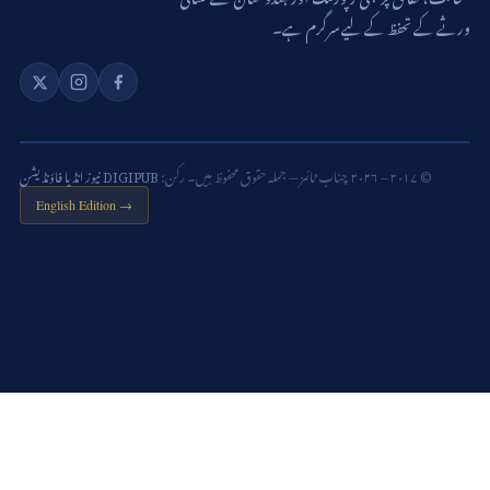
ورثے کے تحفظ کے لیے سرگرم ہے۔
© ۲۰۱۷ – ۲۰۲۶ چناب ٹائمز — جملہ حقوق محفوظ ہیں۔ رکن:
DIGIPUB نیوز انڈیا فاؤنڈیشن
English Edition →