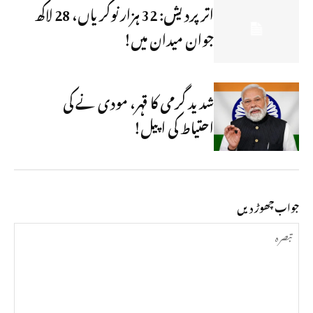
اتر پردیش: 32 ہزار نوکریاں، 28 لاکھ
جوان میدان میں!
شدید گرمی کا قہر، مودی نے کی
احتیاط کی اپیل!
جواب چھوڑ دیں