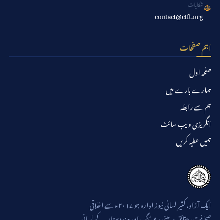
شکایات
contact@ctft.org
اہم صفحات
صفحہ اول
ہمارے بارے میں
ہم سے رابطہ
انگریزی ویب سائٹ
ہمیں عطیہ کریں
ایک آزاد، کثیر لسانی نیوز ادارہ جو ۲۰۱۷ء سے اخلاقی
صحافت، حقائق پر مبنی رپورٹنگ اور ہندوستان کے لسانی