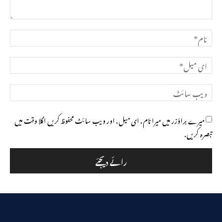
تبصرہ
نام*
ای
میل*
ویب
سائٹ
میرے براؤزر میں میرا نام، ای میل، اور ویب سائٹ محفوظ کریں اگلا وقت میں
تبصرہ کریں.