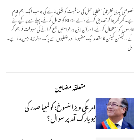
خصوصی گہری نظرثانی انتخابی عمل کی سالمیت کو یقینی بنانے کی جانب ایک اہم قدم
ہے۔ گھر گھر جا کر تصدیق کرنے والے BLOs کو شامل کرنے، پہلے سے پر کیے گئے
فارموں کو استعمال کرنے، اور آن لائن درخواستیں جمع کرانے کی سہولت فراہم کر
کے، الیکشن کمیشن کا مقصد ایک مضبوط اور غلطیوں سے پاک ووٹر ڈیٹا بیس بنانا ہے۔
اہل
متعلقہ مضامین
امریکی ویزا منسوخ: کولمبیا صدر کی
نیویارک آمد پر سوال؟