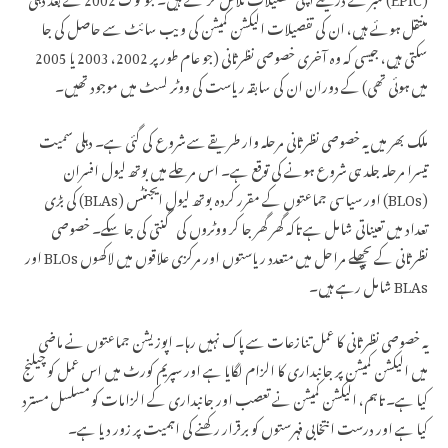
منتقل ہوئے ہیں، ان کی تفصیلات الیکشن کمیشن کی ویب سائٹ سے حاصل کی جا
سکتی ہیں، جیسی کہ وہ آخری خصوصی نظرثانی (جو عام طور پر 2002، 2003 یا 2005
میں ہوئی تھی) کے دوران ان کی سابقہ ریاست کی ووٹر لسٹ میں موجود تھیں۔
ملک بھر میں یہ خصوصی نظرثانی مرحلہ وار طریقے سے شروع کی گئی ہے۔ دہلی سمیت
تیسرا مرحلہ جلد ہی شروع ہونے کی توقع ہے۔ اس مرحلے میں بوتھ لیول افسران
(BLOs) اور سیاسی جماعتوں کے مقرر کردہ بوتھ لیول ایجنٹس (BLAs) کی بڑی
تعداد میں تعیناتی شامل ہے تاکہ گھر گھر جا کر ووٹروں کی گنتی کی جا سکے۔ خصوصی
نظرثانی کے پچھلے مراحل میں متعدد ریاستوں اور مرکزی علاقوں میں لاکھوں BLOs اور
BLAs شامل رہے ہیں۔
یہ خصوصی نظرثانی کا عمل تنازعات سے پاک نہیں رہا۔ اپوزیشن جماعتوں نے ماضی
میں الیکشن کمیشن پر جانبداری کا الزام لگایا ہے اور سپریم کورٹ میں اس عمل کو چیلنج
کیا ہے۔ تاہم، الیکشن کمیشن نے تعصب اور جانبداری کے الزامات کو مسلسل مسترد
کیا ہے اور درست انتخابی فہرستوں کو برقرار رکھنے کی اہمیت پر زور دیا ہے۔