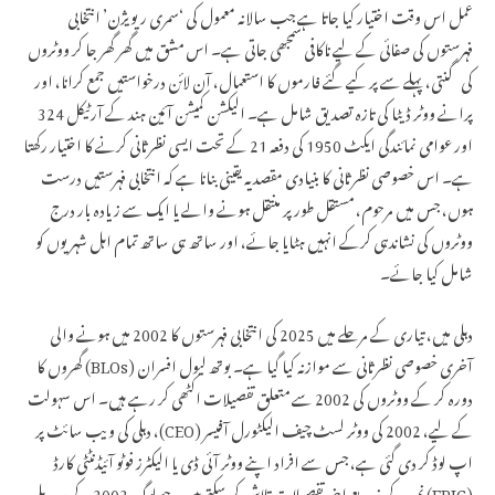
عمل اس وقت اختیار کیا جاتا ہے جب سالانہ معمول کی ‘سمری ریویژن’ انتخابی
فہرستوں کی صفائی کے لیے ناکافی سمجھی جاتی ہے۔ اس مشق میں گھر گھر جا کر ووٹروں
کی گنتی، پہلے سے پر کیے گئے فارموں کا استعمال، آن لائن درخواستیں جمع کرانا، اور
پرانے ووٹر ڈیٹا کی تازہ تصدیق شامل ہے۔ الیکشن کمیشن آئین ہند کے آرٹیکل 324
اور عوامی نمائندگی ایکٹ 1950 کی دفعہ 21 کے تحت ایسی نظرثانی کرنے کا اختیار رکھتا
ہے۔ اس خصوصی نظرثانی کا بنیادی مقصد یہ یقینی بنانا ہے کہ انتخابی فہرستیں درست
ہوں، جس میں مرحوم، مستقل طور پر منتقل ہونے والے یا ایک سے زیادہ بار درج
ووٹروں کی نشاندہی کرکے انہیں ہٹایا جائے، اور ساتھ ہی ساتھ تمام اہل شہریوں کو
شامل کیا جائے۔
دہلی میں، تیاری کے مرحلے میں 2025 کی انتخابی فہرستوں کا 2002 میں ہونے والی
آخری خصوصی نظرثانی سے موازنہ کیا گیا ہے۔ بوتھ لیول افسران (BLOs) گھروں کا
دورہ کر کے ووٹروں کی 2002 سے متعلق تفصیلات اکٹھی کر رہے ہیں۔ اس سہولت
کے لیے، 2002 کی ووٹر لسٹ چیف الیکٹورل آفیسر (CEO)، دہلی کی ویب سائٹ پر
اپ لوڈ کر دی گئی ہے، جس سے افراد اپنے ووٹر آئی ڈی یا الیکٹرز فوٹو آئیڈنٹٹی کارڈ
(EPIC) نمبر کے ذریعے اپنی تفصیلات تلاش کر سکتے ہیں۔ جو لوگ 2002 کے بعد دہلی