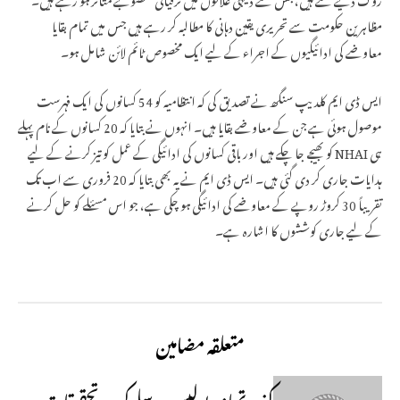
مظاہرین حکومت سے تحریری یقین دہانی کا مطالبہ کر رہے ہیں جس میں تمام بقایا
معاوضے کی ادائیگیوں کے اجراء کے لیے ایک مخصوص ٹائم لائن شامل ہو۔
ایس ڈی ایم کلدیپ سنگھ نے تصدیق کی کہ انتظامیہ کو 54 کسانوں کی ایک فہرست
موصول ہوئی ہے جن کے معاوضے بقایا ہیں۔ انہوں نے بتایا کہ 20 کسانوں کے نام پہلے
ہی NHAI کو بھیجے جا چکے ہیں اور باقی کسانوں کی ادائیگی کے عمل کو تیز کرنے کے لیے
ہدایات جاری کر دی گئی ہیں۔ ایس ڈی ایم نے یہ بھی بتایا کہ 20 فروری سے اب تک
تقریباً 30 کروڑ روپے کے معاوضے کی ادائیگی ہو چکی ہے، جو اس مسئلے کو حل کرنے
کے لیے جاری کوششوں کا اشارہ ہے۔
متعلقہ مضامین
کنزر تھانہ: پولیس بدسلوکی پر تحقیقات