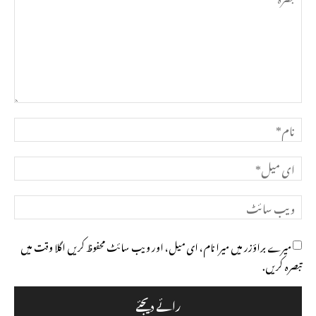
تبصرہ
نام*
ای
میل*
ویب
سائٹ
میرے براؤزر میں میرا نام، ای میل، اور ویب سائٹ محفوظ کریں اگلا وقت میں
تبصرہ کریں.