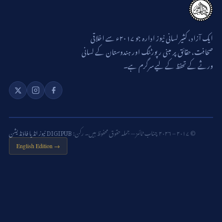
ایک آزاد، کثیر لسانی نیوز ادارہ جو ۲۰۱۷ء سے اخلاقی
صحافت، حقائق پر مبنی رپورٹنگ اور ہندوستان کے لسانی
ورثے کے تحفظ کے لیے سرگرم ہے۔
© ۲۰۱۷ – ۲۰۲۶ چناب ٹائمز — جملہ حقوق محفوظ ہیں۔ رکن:
DIGIPUB نیوز انڈیا فاؤنڈیشن
English Edition →