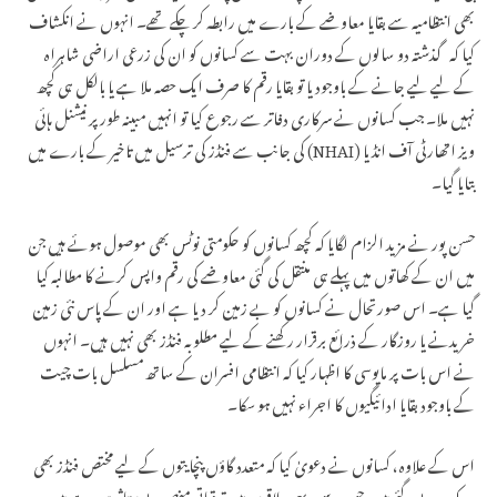
بھی انتظامیہ سے بقایا معاوضے کے بارے میں رابطہ کر چکے تھے۔ انہوں نے انکشاف
کیا کہ گذشتہ دو سالوں کے دوران بہت سے کسانوں کو ان کی زرعی اراضی شاہراہ
کے لیے لیے جانے کے باوجود یا تو بقایا رقم کا صرف ایک حصہ ملا ہے یا بالکل ہی کچھ
نہیں ملا۔ جب کسانوں نے سرکاری دفاتر سے رجوع کیا تو انہیں مبینہ طور پر نیشنل ہائی
ویز اتھارٹی آف انڈیا (NHAI) کی جانب سے فنڈز کی ترسیل میں تاخیر کے بارے میں
بتایا گیا۔
حسن پور نے مزید الزام لگایا کہ کچھ کسانوں کو حکومتی نوٹس بھی موصول ہوئے ہیں جن
میں ان کے کھاتوں میں پہلے ہی منتقل کی گئی معاوضے کی رقم واپس کرنے کا مطالبہ کیا
گیا ہے۔ اس صورتحال نے کسانوں کو بے زمین کر دیا ہے اور ان کے پاس نئی زمین
خریدنے یا روزگار کے ذرائع برقرار رکھنے کے لیے مطلوبہ فنڈز بھی نہیں ہیں۔ انہوں
نے اس بات پر مایوسی کا اظہار کیا کہ انتظامی افسران کے ساتھ مسلسل بات چیت
کے باوجود بقایا ادائیگیوں کا اجراء نہیں ہو سکا۔
اس کے علاوہ، کسانوں نے دعویٰ کیا کہ متعدد گاؤں پنچایتوں کے لیے مختص فنڈز بھی
روک دیے گئے ہیں، جس سے دیہی علاقوں میں ترقیاتی منصوبے متاثر ہو رہے ہیں۔