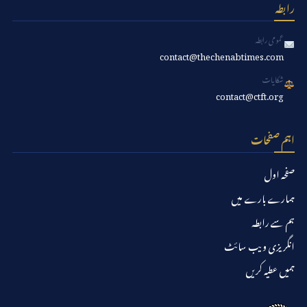
رابطہ
عمومی رابطہ
contact@thechenabtimes.com
شکایات
contact@ctft.org
اہم صفحات
صفحہ اول
ہمارے بارے میں
ہم سے رابطہ
انگریزی ویب سائٹ
ہمیں عطیہ کریں