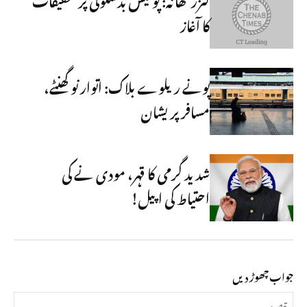
کا آغاز
پونے ریلوے بلاک: اتوار نو گھنٹے،
مسافر پریشان
شدید گرمی کا قہر، مودی نے کی
احتیاط کی اپیل!
جواب چھوڑ دیں