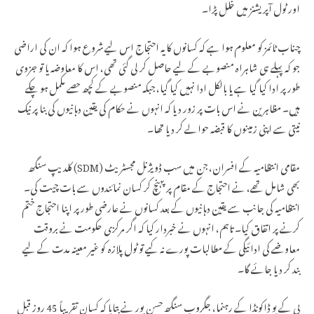
اور ٹول آپریشنز میں خلل پڑا۔
چناب ٹائمز کو معلوم ہوا ہے کہ کسانوں کا یہ احتجاج اس لیے شروع ہوا کہ ان کی اراضی
جو کہ پہلے ہی شاہراہ منصوبے کے لیے حاصل کر لی گئی تھی، اس کا معاوضہ یا تو جزوی
طور پر ادا کیا گیا ہے یا بالکل ادا نہیں کیا گیا، جبکہ منصوبے کے کچھ حصے مکمل ہو چکے
ہیں۔ مظاہرین نے اس بات پر زور دیا کہ انہوں نے حکام کی یقین دہانیوں کی بنا پر نیک
نیتی سے اپنی زمینوں کا قبضہ حوالے کر دیا تھا۔
مقامی انتظامیہ کے افسران، جن میں سب ڈویژنل مجسٹریٹ (SDM) کلدیپ سنگھ
بھی شامل تھے، نے احتجاج کے مقام پر پہنچ کر کسان نمائندوں سے بات چیت کی۔
انتظامیہ کی جانب سے یقین دہانیوں کے بعد کسانوں نے عارضی طور پر اپنا احتجاج ختم
کرنے پر اتفاق کیا۔ تاہم، انہوں نے خبردار کیا کہ اگر مرکزی حکومت نے بروقت
معاوضے کی ادائیگی کے مطالبات پورے نہ کیے تو ٹول پلازہ کو غیر معینہ مدت کے لیے
بند کر دیا جائے گا۔
بی کے یو ڈاکونڈا کے رہنما، جگروپ سنگھ حسن پور نے بتایا کہ کسان تقریباً 45 روز قبل