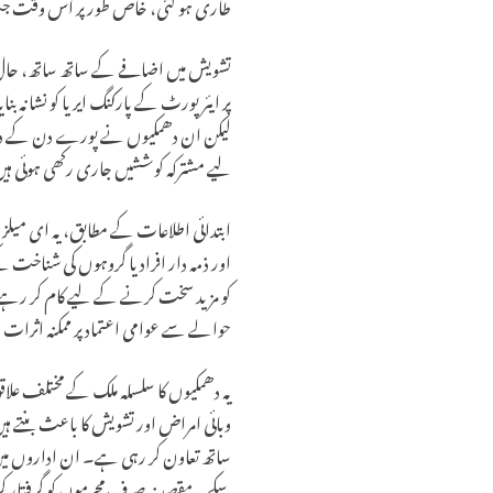
طاری ہو گئی، خاص طور پر اس وقت ج
پر ایئرپورٹ کے پارکنگ ایریا کو نشانہ ب
لیکن ان دھمکیوں نے پورے دن کے دوران
لیے مشترکہ کوششیں جاری رکھی ہوئی ہی
ابتدائی اطلاعات کے مطابق، یہ ای میلز 
اور ذمہ دار افراد یا گروہوں کی شناخت ک
کو مزید سخت کرنے کے لیے کام کر رہے ہی
حوالے سے عوامی اعتماد پر ممکنہ اثرا
یہ دھمکیوں کا سلسلہ ملک کے مختلف علا
وبائی امراض اور تشویش کا باعث بنتے ہ
ساتھ تعاون کر رہی ہے۔ ان اداروں میں موجو
سکے۔ مقصد نہ صرف مجرموں کو گرفتار ک