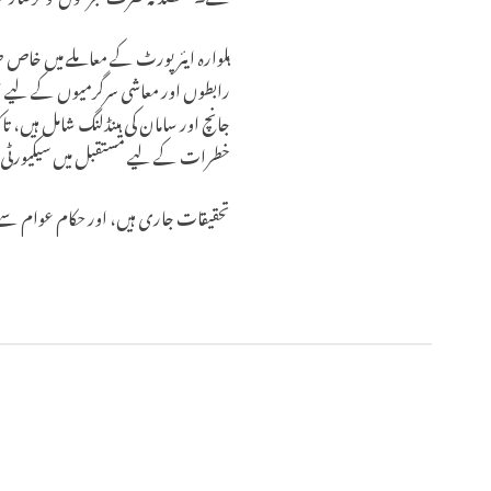
ہلوارہ ایئرپورٹ کے معاملے میں خاص طو
رابطوں اور معاشی سرگرمیوں کے لیے انتہ
جانچ اور سامان کی ہینڈلنگ شامل ہیں، ت
خطرات کے لیے مستقبل میں سیکیورٹی میں
تحقیقات جاری ہیں، اور حکام عوام سے