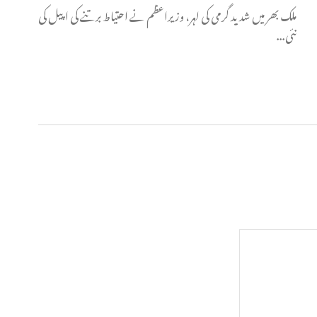
ملک بھر میں شدید گرمی کی لہر، وزیراعظم نے احتیاط برتنے کی اپیل کی
نئی...