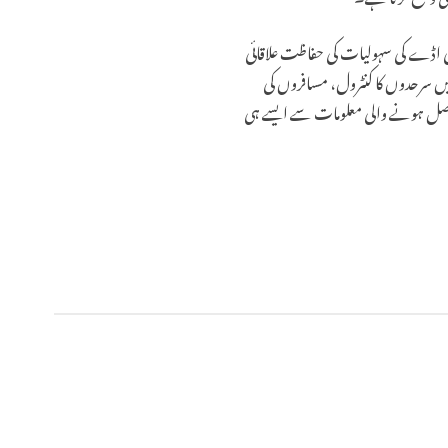
ئی اڈے کی سہولیات کی حفاظت علاقائی
یں سرحدوں کا کنٹرول، مسافروں کی
ے حاصل ہونے والی معلومات سے ایسے ہی