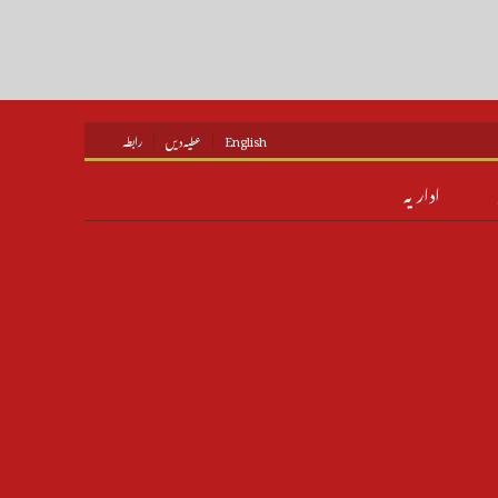
English
عطیہ دیں
رابطہ
اداریہ