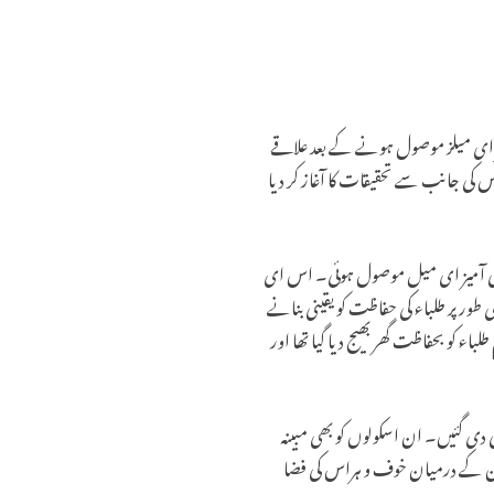
یز ای میلز موصول ہونے کے بعد علاقے
 کی جانب سے تحقیقات کا آغاز کر دیا
قع سیکرڈ ہارٹ سیکنڈری اسکول کو صبح تقریباً 8:48 پر ایسی ہی ایک دھمکی آمیز ای میل موصول ہوئی۔ اس ای
کو تقریباً 9:15 پر ہوا۔ اسکول انتظامیہ نے فوری طور پر طلباء کی حفاظت کو یقینی بنانے
اء کو بحفاظت گھر بھیج دیا گیا تھا اور
ی دی گئیں۔ ان اسکولوں کو بھی مبینہ
دین کے درمیان خوف و ہراس کی فضا