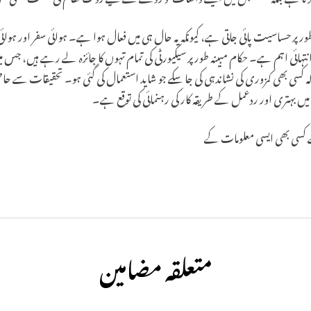
ر پر حساسیت پائی جاتی ہے، کیونکہ یہ حال ہی میں فعال ہوا ہے۔ ہوائی سفر اور ہوا
ائی اہم ہے۔ حکام مبینہ طور پر سیکیورٹی کی تمام تہوں کا جائزہ لے رہے ہیں، جس م
اکہ کسی بھی کمزوری کی نشاندہی کی جا سکے جو شاید استعمال کی گئی ہو۔ تحقیقات س
 بہتری اور ردعمل کے طریقہ کار کی رہنمائی کی توقع ہے۔
 کسی بھی ایسی معلومات کے
متعلقہ مضامین