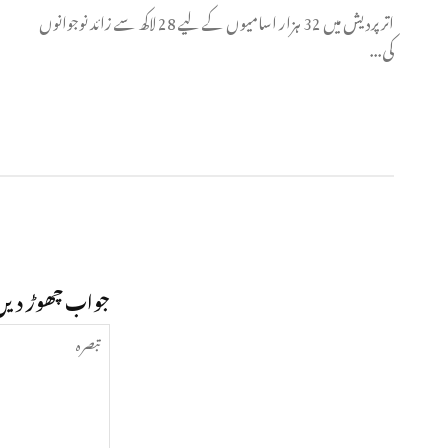
اتر پردیش میں 32 ہزار اسامیوں کے لیے 28 لاکھ سے زائد نوجوانوں
کی...
جواب چھوڑ دیں