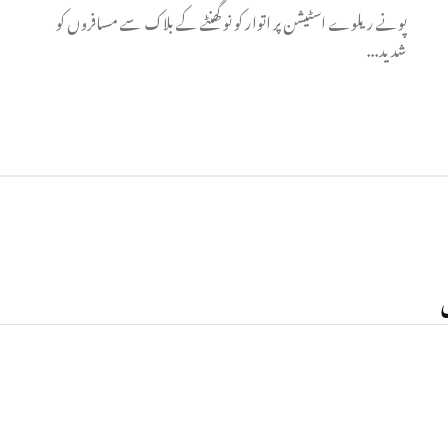
پونے ریلوے اسٹیشن پر اتوار کو نو گھنٹے کے بلاک سے مسافروں کو
شدید...