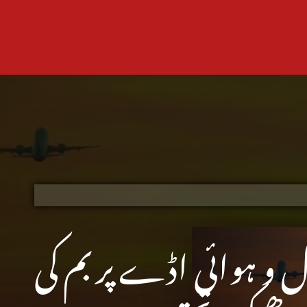
و ہوائی اڈے پر بم کی