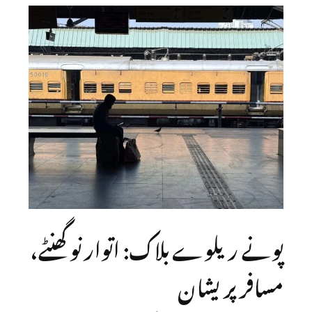
پونے ریلوے بلاک: اتوار نو گھنٹے،
مسافر پریشان