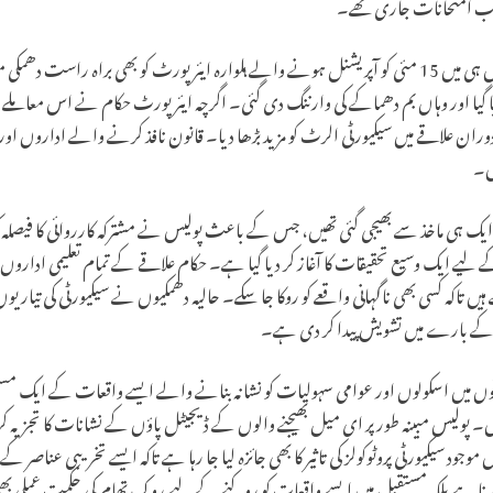
ب امتحانات جاری تھے۔
تشویش میں اضافے کے ساتھ ساتھ، حال ہی میں 15 مئی کو آپریشنل ہونے والے ہلوارہ ایئرپورٹ کو بھی
نایا گیا اور وہاں بم دھماکے کی وارننگ دی گئی۔ اگرچہ ایئرپورٹ حکام نے اس معاملے 
 علاقے میں سیکیورٹی الرٹ کو مزید بڑھا دیا۔ قانون نافذ کرنے والے اداروں اور
ں۔
ایک ہی ماخذ سے بھیجی گئی تھیں، جس کے باعث پولیس نے مشترکہ کارروائی کا فیصلہ ک
ے لیے ایک وسیع تحقیقات کا آغاز کر دیا گیا ہے۔ حکام علاقے کے تمام تعلیمی اداروں 
ں تاکہ کسی بھی ناگہانی واقعے کو روکا جا سکے۔ حالیہ دھمکیوں نے سیکیورٹی کی تیا
ت کے بارے میں تشویش پیدا کر دی ہے۔
قوں میں اسکولوں اور عوامی سہولیات کو نشانہ بنانے والے ایسے واقعات کے ایک مسلس
یں۔ پولیس مبینہ طور پر ای میل بھیجنے والوں کے ڈیجیٹل پاؤں کے نشانات کا تجزیہ
د سیکیورٹی پروٹوکولز کی تاثیر کا بھی جائزہ لیا جا رہا ہے تاکہ ایسے تخریبی عناصر کے 
رنا ہے بلکہ مستقبل میں ایسے واقعات کو روکنے کے لیے روک تھام کی حکمت عملی ب