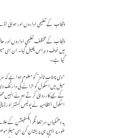
پنجاب کے تعلیمی اداروں اور ہوائی اڈ
پنجاب کے مختلف تعلیمی اداروں اور حال
میں خوف و ہراس پھیل گیا۔ ان ای میلز 
گیا ہے۔
کے لیے کارروائی کرتے ہوئے انہیں محفوظ مق
اسکول انتظامیہ نے پولیس کمشنر اور ڈپٹی
یہ دھمکیاں سرابھا نگر ایکسٹینشن کے علا
طور پر ایسی ہی پریشان کن ای میلز موص