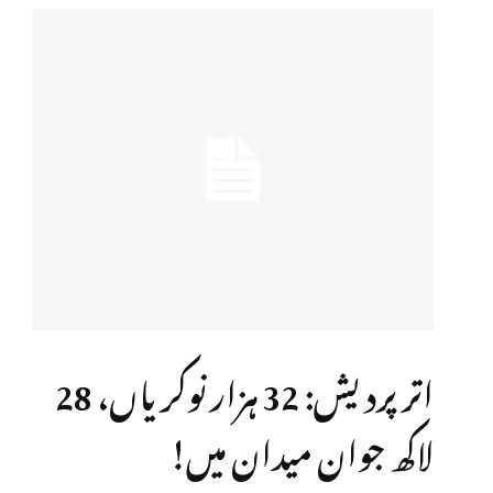
اتر پردیش: 32 ہزار نوکریاں، 28
لاکھ جوان میدان میں!