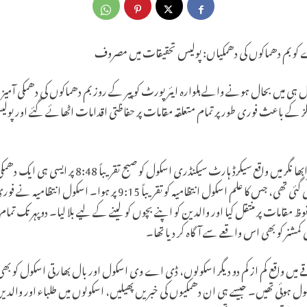
ے کو بم دھماکوں کی دھمکیاں: پولیس تحقیقات میں مصروف
 ہی میں بحال ہونے والے ہلوارہ ایئرپورٹ کو پیر کے روز بم دھماکوں کی دھمکی آم
کے باعث فوری طور پر تمام متعلقہ مقامات پر حفاظتی اقدامات اٹھائے گئے اور پولیس
"دی چناب ٹائمز” کو معلوم ہوا ہے کہ سرابھا نگر میں وا
میل میں اسکول کو اڑانے کی وارننگ دی گئی تھی، جس کا علم اسکول انتظامیہ 
امات پر منتقل کیا اور والدین کو اپنے بچوں کو لینے کے لیے بلا لیا۔ دوپہر تک تمام طلب
 کمشنر کو بھی اس واقعے سے آگاہ کر دیا تھا۔
قے میں واقع کم از کم دو دیگر اسکولوں، ڈی اے وی اسکول اور بال بھارتی اسکول کو بھ
ول ہوئی تھیں۔ جیسے ہی ان دھمکیوں کی خبریں پھیلیں، اسکولوں میں طلباء اور وال