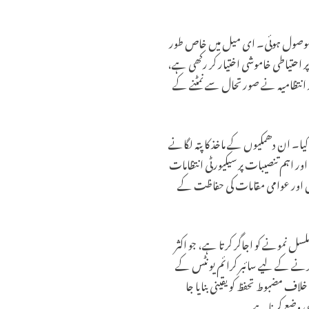
 براہ راست دھمکی موصول ہوئی۔ ای میل میں خاص طور
پر احتیاطی خاموشی اختیار کر رکھی ہے،
 انتظامیہ نے صورتحال سے نمٹنے کے
یا۔ ان دھمکیوں کے ماخذ کا پتہ لگانے
اور اہم تنصیبات پر سیکیورٹی انتظامات
ریوں اور عوامی مقامات کی حفاظت کے
ل نمونے کو اجاگر کرتا ہے، جو اکثر
 کرنے کے لیے سائبر کرائم یونٹس کے
خلاف مضبوط تحفظ کو یقینی بنایا جا
ھی وضع کرنا ہے۔