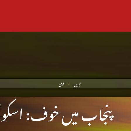
خبریں
قومی
پنجاب میں خوف: اسکول 