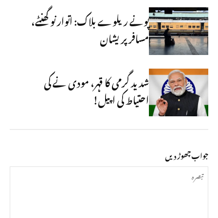
پونے ریلوے بلاک: اتوار نو گھنٹے،
مسافر پریشان
شدید گرمی کا قہر، مودی نے کی
احتیاط کی اپیل!
جواب چھوڑ دیں