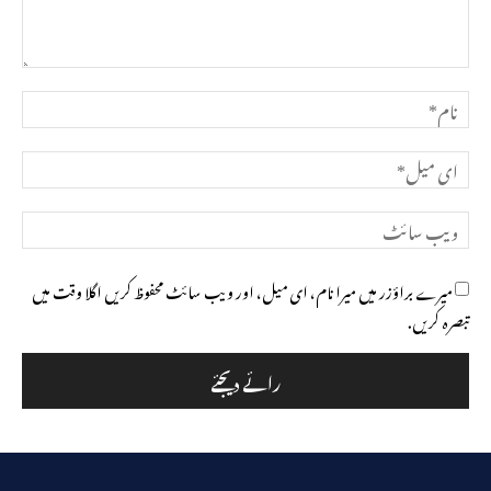
تبصرہ
نام*
ای
میل*
ویب
سائٹ
میرے براؤزر میں میرا نام، ای میل، اور ویب سائٹ محفوظ کریں اگلا وقت میں
تبصرہ کریں.