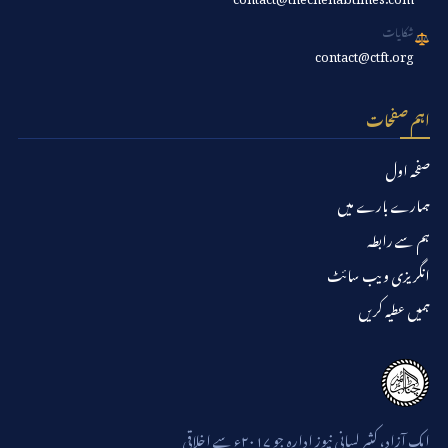
شکایات
contact@ctft.org
اہم صفحات
صفحہ اول
ہمارے بارے میں
ہم سے رابطہ
انگریزی ویب سائٹ
ہمیں عطیہ کریں
ایک آزاد، کثیر لسانی نیوز ادارہ جو ۲۰۱۷ء سے اخلاقی