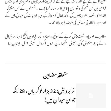
یقینی بنانے کے لیے اقدامات کیے گئے تھے کہ شدید بیمار مریضوں کو ضروری ادویات کی
فراہمی میں کسی قسم کی دشواری یا تاخیر کا سامنا نہ کرنا پڑے۔ کیمسٹوں کے اس مشترکہ
اقدام کا مقصد اہم مریضوں کی دیکھ بھال کو متاثر کیے بغیر، ادویات کی سپلائی چین کے
اندر موجود نظاماتی مسائل کی طرف توجہ دلانا تھا۔
مظاہرے اور یادداشت پیش کرنے کے موقع پر موجود دیگر افراد میں پنکج لامبا، راشپال
رائے باوا، سنتوش گوگی، منیش سنگھلا راکی، ترون اگروال، مکیش بنسل، ایشان پسا
متعلقہ مضامین
اتر پردیش: 32 ہزار نوکریاں، 28 لاکھ
جوان میدان میں!