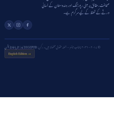
صحافت، حقائق پر مبنی رپورٹنگ اور ہندوستان کے لسانی
ورثے کے تحفظ کے لیے سرگرم ہے۔
© ۲۰۱۷ – ۲۰۲۶ چناب ٹائمز — جملہ حقوق محفوظ ہیں۔ رکن:
DIGIPUB نیوز انڈیا فاؤنڈیشن
English Edition →