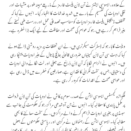
کے علاوہ، ایسوسی ایشنز نے آن لائن پلیٹ فارمز کے ذریعے مبینہ طور پر منشیات اور
نقلی ادویات کی تقسیم کے بارے میں شدید خدشات کا اظہار کیا۔ انہوں نے کہا کہ
مختلف ڈیجیٹل پلیٹ فارمز ادویات کو مناسب تصدیقی عمل اور درست طبی نسخے کے
بغیر فراہم کر رہے ہیں، جو کہ عوام کی صحت اور حفاظت کے لیے ایک بڑا خطرہ ہے۔
وینیٹ گابا، جو کہ ڈسٹرکٹ سیکرٹری ہیں، نے ان تحفظات پر مزید روشنی ڈالتے ہوئے
کہا کہ بہت سی آن لائن کمپنیاں ضروری قانونی جانچ پڑتال کے بغیر ادویات پہنچا رہی
ہیں۔ انہوں نے الزام لگایا کہ آن لائن ذرائع سے جعلی اور لت لگانے والی ادویات
کی دستیابی، جس پر سخت نگرانی کا فقدان ہے، صارفین کو خطرے میں ڈال رہی ہے
اور عوامی صحت کے اقدامات کو کمزور کر رہی ہے۔
فگواڑہ کیمسٹس ایسوسی ایشن کے صدر، سوم پرکاش نے ادویات کی آن لائن فروخت
پر مکمل پابندی کا مطالبہ کیا۔ انہوں نے جن آوشدھی مراکز، جو کہ حکومت کی جانب سے
سبسڈی پر جنیری ادویات فراہم کرنے والے مراکز ہیں، کے سخت معائنے کا بھی
مطالبہ کیا۔ ایسوسی ایشن کے رہنماؤں نے مرکزی اور ریاستی حکومتوں کے بعض
پالیسی فیصلوں کے خلاف بھی ناراضی کا اظہار کیا، جن کے بارے میں ان کا دعویٰ