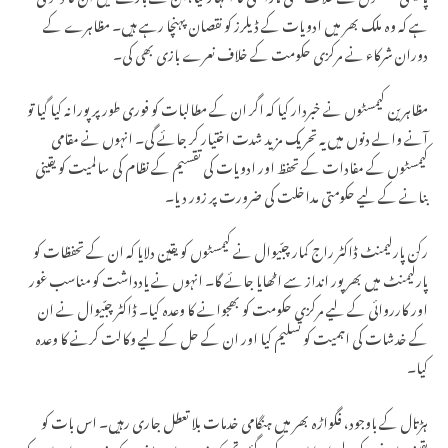
ہے کہ وہ ملک بھر میں ادویات کے ڈیلرز کو نقصان پہنچا رہے ہیں۔ مظاہرے کے
دوران شرکاء نے مرکزی حکومت کے خلاف نعرے بازی بھی کی۔
مظاہرین کیمسٹوں نے خبردار کیا کہ اگر ان کے مطالبات کو فوری طور پر پورا نہ کیا گیا تو
آنے والے دنوں میں یہ تحریک مزید شدت اختیار کر جائے گی۔ انہوں نے مقامی
کیمسٹوں کے مفادات کے تحفظ اور ادویات کی تقسیم کے نظام کی سالمیت کو یقینی
بنانے کے لیے حکومتی مداخلت کی ضرورت پر زور دیا۔
رکن پارلیمنٹ ڈاکٹر راج کمار چبّیوال نے کیمسٹوں کو یقین دلایا کہ ان کے تحفظات کو
پارلیمنٹ میں بھرپور انداز سے اٹھایا جائے گا۔ انہوں نے یادداشت کو مناسب غور
اور کارروائی کے لیے مرکزی حکومت کو بھجوانے کا وعدہ کیا۔ ڈاکٹر چبّیوال نے ان
کے خدشات کی اہمیت کو تسلیم کیا اور ان کے حل کے لیے وکالت کرنے کا وعدہ
کیا۔
ہڑتال کے باوجود، فگواڑہ بھر میں ہنگامی خدمات بلا تعطل جاری رہیں۔ اس بات کو