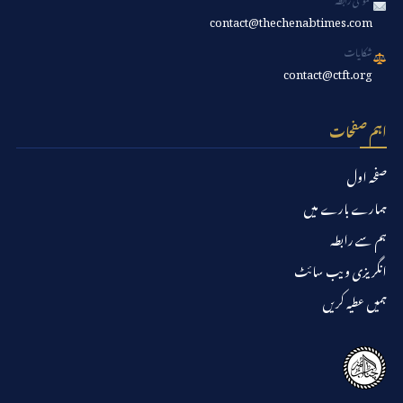
contact@thechenabtimes.com
شکایات
contact@ctft.org
اہم صفحات
صفحہ اول
ہمارے بارے میں
ہم سے رابطہ
انگریزی ویب سائٹ
ہمیں عطیہ کریں