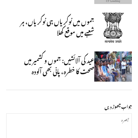
جموں میں نوکریاں ہی نوکریاں، ہر
شعبے میں موقع کھلا
عید کی آلائشیں: جموں و کشمیر میں
صحت کا خطرہ، پانی بھی آلودہ
جواب چھوڑ دیں