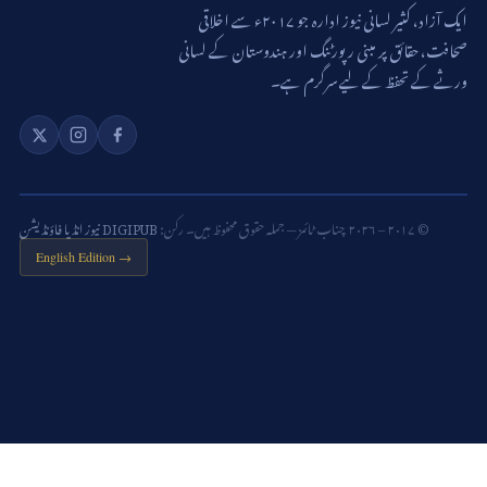
ایک آزاد، کثیر لسانی نیوز ادارہ جو ۲۰۱۷ء سے اخلاقی
صحافت، حقائق پر مبنی رپورٹنگ اور ہندوستان کے لسانی
ورثے کے تحفظ کے لیے سرگرم ہے۔
© ۲۰۱۷ – ۲۰۲۶ چناب ٹائمز — جملہ حقوق محفوظ ہیں۔ رکن:
DIGIPUB نیوز انڈیا فاؤنڈیشن
English Edition →