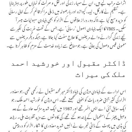
اثرات مرتب کیے ہیں، ان کے معیار زندگی اور نقل و حرکت کو نمایاں طور پر بہتر بنایا
ہے۔ تنظیم نے کارگل، لیہہ، کپواڑہ اور بارہمولہ میں ذیلی مراکز قائم کر کے اپنی رسائی
کو مزید وسیع کیا ہے، تاکہ دور دراز علاقوں کے افراد کو بھی بنیادی سہولیات میسر آ
سکیں۔ VMS کا ایک بنیادی اصول ‘رسائی’ ہے، جس کے تحت غربت کی لکیر سے
نیچے زندگی گزارنے والے مریضوں کا علاج مفت کیا جاتا ہے، جبکہ دیگر مریضوں سے
معمولی فیس وصول کی جاتی ہے، جو منافع سے زیادہ خدمت کے عزم کو ظاہر کرتا ہے۔
ڈاکٹر مقبول اور خورشید احمد
ملک کی میراث
اس ادارے کے بنیادی ویژن کی بنیاد ڈاکٹر میر محمد مقبول نے رکھی تھی، جو معذور
افراد کی کثیر جہتی ضروریات کو بخوبی سمجھتے تھے۔ اس ویژن کو خورشید احمد ملک، جو
ایک سابق آئی اے ایس افسر تھے اور 1987 میں ایک شدید سڑک حادثے کے بعد
وہیل چیئر کے استعمال کے پابند ہو گئے تھے، کی کاوشوں سے مزید تقویت ملی۔ ریڑھ
کی ہڈی میں چوٹ کے ذاتی تجربے نے انہیں شدید معذوری کا شکار افراد کو درپیش