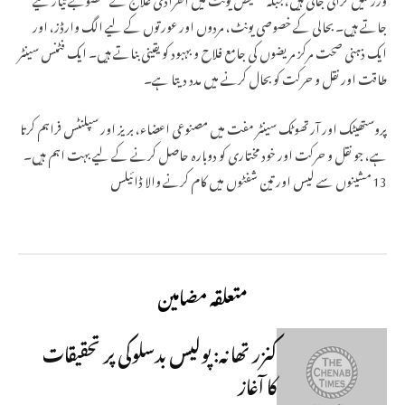
جاتے ہیں۔ بحالی کے خصوصی یونٹ، مردوں اور عورتوں کے لیے الگ وارڈز، اور
ایک ذہنی صحت مرکز مریضوں کی جامع فلاح و بہبود کو یقینی بناتے ہیں۔ ایک فٹنس سینٹر
طاقت اور نقل و حرکت کو بحال کرنے میں مدد دیتا ہے۔
پروستھیٹک اور آرتھوٹک سینٹر مفت میں مصنوعی اعضاء، بریز اور سپلنٹس فراہم کرتا
ہے، جو نقل و حرکت اور خود مختاری کو دوبارہ حاصل کرنے کے لیے بہت اہم ہیں۔
13 مشینوں سے لیس اور تین شفٹوں میں کام کرنے والا ڈائیلس
متعلقہ مضامین
کنزر تھانہ: پولیس بدسلوکی پر تحقیقات
کا آغاز