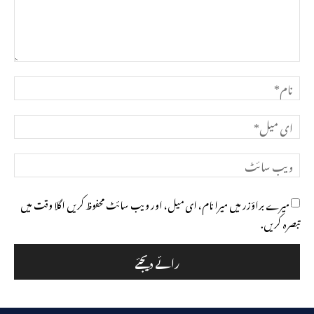
تبصرہ
نام*
ای
میل*
ویب
سائٹ
میرے براؤزر میں میرا نام، ای میل، اور ویب سائٹ محفوظ کریں اگلا وقت میں
تبصرہ کریں.