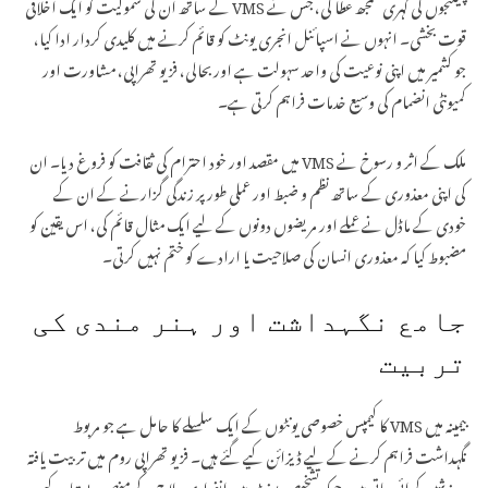
چیلنجوں کی گہری سمجھ عطا کی، جس نے VMS کے ساتھ ان کی شمولیت کو ایک اخلاقی
قوت بخشی۔ انہوں نے اسپائنل انجری یونٹ کو قائم کرنے میں کلیدی کردار ادا کیا،
جو کشمیر میں اپنی نوعیت کی واحد سہولت ہے اور بحالی، فزیو تھراپی، مشاورت اور
کمیونٹی انضمام کی وسیع خدمات فراہم کرتی ہے۔
ملک کے اثر و رسوخ نے VMS میں مقصد اور خود احترام کی ثقافت کو فروغ دیا۔ ان
کی اپنی معذوری کے ساتھ نظم و ضبط اور عملی طور پر زندگی گزارنے کے ان کے
خودی کے ماڈل نے عملے اور مریضوں دونوں کے لیے ایک مثال قائم کی، اس یقین کو
مضبوط کیا کہ معذوری انسان کی صلاحیت یا ارادے کو ختم نہیں کرتی۔
جامع نگہداشت اور ہنر مندی کی
تربیت
بیمینہ میں VMS کا کیمپس خصوصی یونٹوں کے ایک سلسلے کا حامل ہے جو مربوط
نگہداشت فراہم کرنے کے لیے ڈیزائن کیے گئے ہیں۔ فزیو تھراپی روم میں تربیت یافتہ
ورزشیں کرائی جاتی ہیں، جبکہ تشخیص یونٹ میں انفرادی علاج کے منصوبے تیار کیے