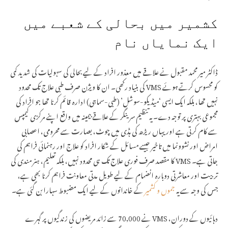
اتر پردیش میں 32 ہزار اسامیوں کے لیے 28...
کشمیر میں بحالی کے شعبے میں
ایک نمایاں نام
ڈاکٹر میر محمد مقبول نے علاقے میں معذور افراد کے لیے بحالی کی سہولیات کی شدید کمی
کو محسوس کرتے ہوئے VMS کی بنیاد رکھی۔ ان کا ویژن صرف طبی علاج تک محدود
نہیں تھا، بلکہ ایک ایسی ‘میڈیکو-سوشل’ (طبی-سماجی) ادارہ قائم کرنا تھا جو افراد کی
مجموعی بہتری پر توجہ دے۔ یہ تنظیم سرینگر کے علاقے بیمینہ میں واقع اپنے مرکزی کیمپس
سے کام کرتی ہے اور یہاں ریڑھ کی ہڈی میں چوٹ، بصارت سے محرومی، اعصابی
امراض اور نشوونما میں تاخیر جیسے مسائل کے شکار افراد کو علاج اور رہنمائی فراہم کی
جاتی ہے۔ VMS کا مقصد صرف فوری علاج تک ہی محدود نہیں، بلکہ تعلیم، ہنر مندی کی
تربیت اور معاشرتی دوبارہ انضمام کے لیے طویل مدتی معاونت فراہم کرنا بھی ہے،
جس کی وجہ سے یہ
جموں و کشمیر
کے خاندانوں کے لیے ایک مضبوط سہارا بن گئی ہے۔
دہائیوں کے دوران، VMS نے 70,000 سے زائد مریضوں کی زندگیوں پر گہرے