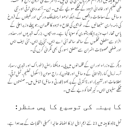
طبی تعلیم اور خاندانی بہبود کے محکمے سونپے گئے ہیں۔ این۔ آنند دیہی ترقی اور آبی
وسائل کے معاملات دیکھیں گے، جبکہ ادھو ارجنا پبلک ورکس اور کھیلوں کے فروغ
کی ذمہ داری سنبھالیں گے۔ خواتین کی فلاح و بہبود کا قلمدان، جو پہلے وزیراعلیٰ کے
پاس تھا، اب وزیر جیگادیشوری کو سونپا گیا ہے۔ وہ بچوں، بزرگ شہریوں اور معذور
افراد سے متعلق محکموں کے ساتھ ساتھ آئی اے ایس، آئی پی ایس، آئی ایف ایس
اور ضلعی محصولات افسران سے متعلق امور کی بھی نگرانی کریں گی۔
دیگر نئے وزراء اور ان کے قلمدانوں میں پی۔ وینکٹا رامنن (خوراک اور شہری رسد)،
آر۔ نرمال کمار (توانائی کے وسائل اور قانون)، راج موہن (اسکول تعلیم، تمل ترقی،
اطلاعات اور تشہیر)، اور ڈاکٹر ٹی کے پربھو (قدرتی وسائل) شامل ہیں۔ صنعتوں کے
محکمے سلیوی ایس۔ کیرتھنا کو دیے گئے ہیں۔
کابینہ کی توسیع کا پس منظر:
تمل ناڈو کابینہ میں 23 نئے ایم ایل ایز کا اضافہ حالیہ اسمبلی انتخابات کے بعد ہوا ہے،