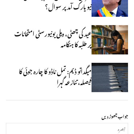
نیویارک آمد پر سوال؟
عید کی چھٹی، دہلی یونیورسٹی امتحانات
پر طلبہ کا ہنگامہ
میگداتو ڈیم: تمل ناڈو کا چارہ جوئی کا
فیصلہ، تنازعہ گہرا
جواب چھوڑ دیں