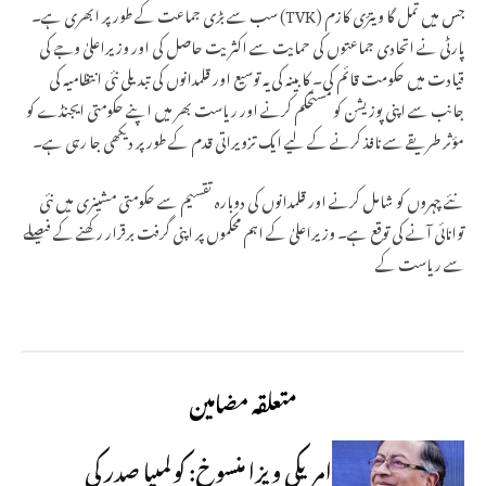
جس میں تمل گا ویترّی کازم (TVK) سب سے بڑی جماعت کے طور پر ابھری ہے۔
پارٹی نے اتحادی جماعتوں کی حمایت سے اکثریت حاصل کی اور وزیراعلیٰ وجے کی
قیادت میں حکومت قائم کی۔ کابینہ کی یہ توسیع اور قلمدانوں کی تبدیلی نئی انتظامیہ کی
جانب سے اپنی پوزیشن کو مستحکم کرنے اور ریاست بھر میں اپنے حکومتی ایجنڈے کو
مؤثر طریقے سے نافذ کرنے کے لیے ایک تزویراتی قدم کے طور پر دیکھی جا رہی ہے۔
نئے چہروں کو شامل کرنے اور قلمدانوں کی دوبارہ تقسیم سے حکومتی مشینری میں نئی
توانائی آنے کی توقع ہے۔ وزیراعلیٰ کے اہم محکموں پر اپنی گرفت برقرار رکھنے کے فیصلے
سے ریاست کے
متعلقہ مضامین
امریکی ویزا منسوخ: کولمبیا صدر کی