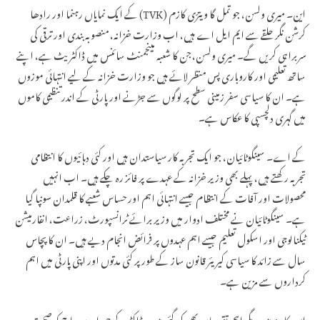
این۔ میری ولسن، جو تمل گا ویترّی کازم (TVK) کے ایک نمایاں رہنما اور رادھا
کرشن نگر حلقے سے ایم ایل اے ہیں، اب وزارت خزانہ، منصوبہ بندی اور ترقی کی
سربراہی کریں گے۔ میری ولسن، جن کا شعبہ مینجمنٹ سائنس میں ڈاکٹریٹ ہے، اپنے
ساتھ تعلیمی اور کاروباری پس منظر لائے ہیں جو وزارت خزانہ کے لیے انتہائی موزوں
ہے۔ ان کا سیاسی سفر زمینی سطح پر لوگوں سے جڑنے اور پارٹی کے اندر تنظیمی کاموں
میں گہری دلچسپی کا عکاس ہے۔
کے اے۔ سینگوٹائیان، جو ایک تجربہ کار سیاستدان ہیں اور کئی دہائیوں کا انتظامی
تجربہ رکھتے ہیں، پہلے بھی وزیر خزانہ کے عہدے پر فائز رہ چکے ہیں۔ اب انہیں
محصولات اور آفات کے انتظام جیسے انتہائی اہم اور حساس شعبے کا قلمدان سونپا گیا
ہے۔ سینگوٹائیان نے مختلف ادوار میں وزیر برائے ٹرانسپورٹ، زراعت، انفارمیشن
ٹیکنالوجی اور اسکول تعلیم جیسے اہم عہدوں پر فرائض انجام دیے ہیں۔ ان کا پچاس
سال سے زائد کا سیاسی کیریئر قانون ساز کے طور پر کئی مدتوں اور اپنی پارٹی میں اہم
کرداروں سے مزین ہے۔
اس کابینہ میں دیگر اہم تقرریاں بھی کی گئی ہیں۔ ڈاکٹر کے جی ارون راج کو صحت،