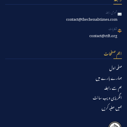
عمومی رابطہ
contact@thechenabtimes.com
شکایات
contact@ctft.org
اہم صفحات
صفحہ اول
ہمارے بارے میں
ہم سے رابطہ
انگریزی ویب سائٹ
ہمیں عطیہ کریں