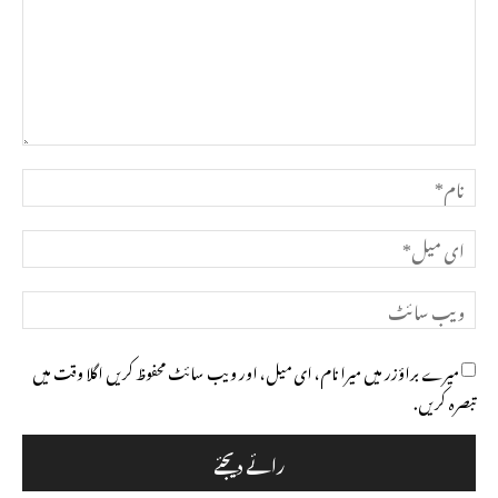
تبصرہ
نام*
ای
میل*
ویب
سائٹ
میرے براؤزر میں میرا نام، ای میل، اور ویب سائٹ محفوظ کریں اگلا وقت میں
تبصرہ کریں.