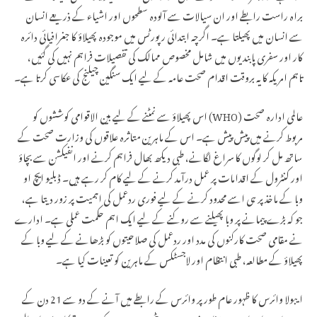
براہ راست رابطے اور ان سیالات سے آلودہ سطحوں اور اشیاء کے ذریعے انسان
سے انسان میں پھیلتا ہے۔ اگرچہ ابتدائی رپورٹس میں موجودہ پھیلاؤ کا جغرافیائی دائرہ
کار اور سفری پابندیوں میں شامل مخصوص ممالک کی تفصیلات فراہم نہیں کی گئیں،
تاہم امریکہ کا یہ بروقت اقدام صحت عامہ کے لیے ایک سنگین چیلنج کی عکاسی کرتا ہے۔
عالمی ادارہ صحت (WHO) اس پھیلاؤ سے نمٹنے کے لیے بین الاقوامی کوششوں کو
مربوط کرنے میں پیش پیش ہے۔ اس کے ماہرین متاثرہ علاقوں کی وزارت صحت کے
ساتھ مل کر لوگوں کا سراغ لگانے، طبی دیکھ بھال فراہم کرنے اور انفیکشن سے بچاؤ
اور کنٹرول کے اقدامات پر عمل درآمد کرنے کے لیے کام کر رہے ہیں۔ ڈبلیو ایچ او
وبا کے ماخذ پر ہی اسے محدود کرنے کے لیے فوری ردعمل کی اہمیت پر زور دیتا ہے،
جو کہ بڑے پیمانے پر وبا پھیلنے سے روکنے کے لیے ایک اہم حکمت عملی ہے۔ ادارے
نے مقامی صحت کارکنوں کی مدد اور ردعمل کی صلاحیتوں کو بڑھانے کے لیے وبا کے
پھیلاؤ کے مطالعہ، طبی انتظام اور لاجسٹکس کے ماہرین کو تعینات کیا ہے۔
ایبولا وائرس کا ظہور عام طور پر وائرس کے رابطے میں آنے کے دو سے 21 دن کے