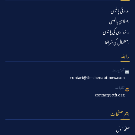
ادارتی پالیسی
اصلاحی پالیسی
رازداری کی پالیسی
استعمال کی شرائط
رابطہ
عمومی رابطہ
contact@thechenabtimes.com
شکایات
contact@ctft.org
اہم صفحات
صفحہ اول