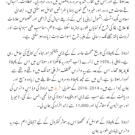
بعد ہوتا ہے اور اس میں بخار، شدید سر درد، پٹھوں میں درد، کمزوری، تھکاوٹ، اسہال،
قے، پیٹ میں درد، اور غیر واضح خون بہنا یا خراشیں شامل ہو سکتی ہیں۔ ابتدائی
معاون نگہداشت، بشمول زبانی یا نس کے ذریعے سیال کی فراہمی اور مخصوص علامات
کا علاج، بقا کی شرح کو نمایاں طور پر بہتر بنا سکتا ہے۔ تاہم، مناسب طبی سہولیات اور
تربیت یافتہ عملے تک رسائی کے بغیر، شرح اموات بہت زیادہ ہو سکتی ہے۔
ایبولا کے پھیلاؤ کی تاریخ صحت عامہ کے لیے بڑی چیلنجز اور تباہ کن نتائج کی حامل رہی
ہے۔ پہلی بار 1976 میں زائرے (اب جمہوریہ کانگو) اور سوڈان میں اس کے پھیلاؤ
کا پتہ چلا تھا۔ اس کے بعد سے، یہ وائرس مختلف افریقی ممالک میں وقفے وقفے سے
نمودار ہوتا رہا ہے، جن میں سے کچھ پھیلاؤ دوسروں کے مقابلے میں زیادہ وسیع اور
جان لیوا رہے ہیں۔ 2014-2016 کے مغربی
افریقہ
میں ایبولا کی وبا اس وائرس کی
دریافت کے بعد سے سب سے بڑی اور پیچیدہ ایبولا کی وبا تھی، جس نے گنی، لائبیریا
اور سیرالیون کو متاثر کیا اور 11,000 سے زائد افراد کی جان لی۔
ایبولا کے پھیلاؤ کے عوامل کو سمجھنا اس پر مؤثر کنٹرول کے لیے انتہائی اہم ہے۔ یہ
وائرس بنیادی طور پر جان