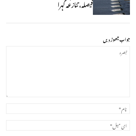
فیصلہ، تنازعہ گہرا
جواب چھوڑ دیں
تبصرہ
نام*
ای
میل*