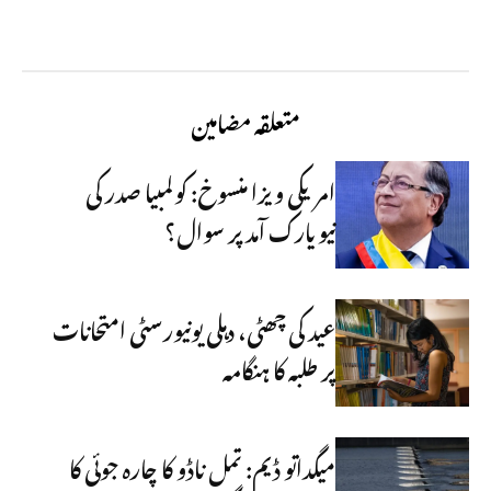
متعلقہ مضامین
امریکی ویزا منسوخ: کولمبیا صدر کی
نیویارک آمد پر سوال؟
عید کی چھٹی، دہلی یونیورسٹی امتحانات
پر طلبہ کا ہنگامہ
میگداتو ڈیم: تمل ناڈو کا چارہ جوئی کا