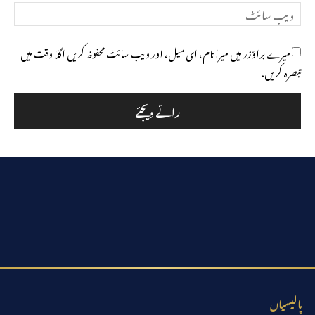
ویب
سائٹ
میرے براؤزر میں میرا نام، ای میل، اور ویب سائٹ محفوظ کریں اگلا وقت میں
تبصرہ کریں.
پالیسیاں