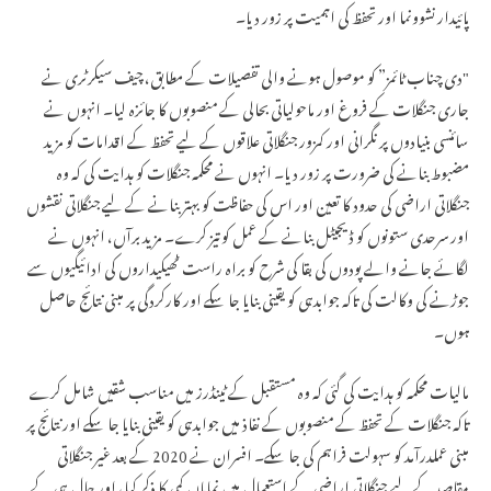
اتر پردیش میں 32 ہزار اسامیوں کے لیے 28...
پائیدار نشوونما اور تحفظ کی اہمیت پر زور دیا۔
"دی چناب ٹائمز” کو موصول ہونے والی تفصیلات کے مطابق، چیف سیکرٹری نے
جاری جنگلات کے فروغ اور ماحولیاتی بحالی کے منصوبوں کا جائزہ لیا۔ انہوں نے
سائنسی بنیادوں پر نگرانی اور کمزور جنگلاتی علاقوں کے لیے تحفظ کے اقدامات کو مزید
مضبوط بنانے کی ضرورت پر زور دیا۔ انہوں نے محکمہ جنگلات کو ہدایت کی کہ وہ
جنگلاتی اراضی کی حدود کا تعین اور اس کی حفاظت کو بہتر بنانے کے لیے جنگلاتی نقشوں
اور سرحدی ستونوں کو ڈیجیٹل بنانے کے عمل کو تیز کرے۔ مزید برآں، انہوں نے
لگائے جانے والے پودوں کی بقا کی شرح کو براہ راست ٹھیکیداروں کی ادائیگیوں سے
جوڑنے کی وکالت کی تاکہ جوابدہی کو یقینی بنایا جا سکے اور کارکردگی پر مبنی نتائج حاصل
ہوں۔
مالیات محکمہ کو ہدایت کی گئی کہ وہ مستقبل کے ٹینڈرز میں مناسب شقیں شامل کرے
تاکہ جنگلات کے تحفظ کے منصوبوں کے نفاذ میں جوابدہی کو یقینی بنایا جا سکے اور نتائج پر
مبنی عملدرآمد کو سہولت فراہم کی جا سکے۔ افسران نے 2020 کے بعد غیر جنگلاتی
مقاصد کے لیے جنگلاتی اراضی کے استعمال میں نمایاں کمی کا ذکر کیا، اور حال ہی کے