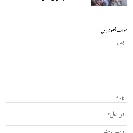
جواب چھوڑ دیں
تبصرہ
نام*
ای
میل*
ویب