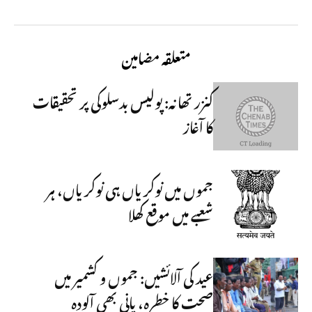
متعلقہ مضامین
کنزر تھانہ: پولیس بدسلوکی پر تحقیقات
کا آغاز
جموں میں نوکریاں ہی نوکریاں، ہر
شعبے میں موقع کھلا
عید کی آلائشیں: جموں و کشمیر میں
صحت کا خطرہ، پانی بھی آلودہ