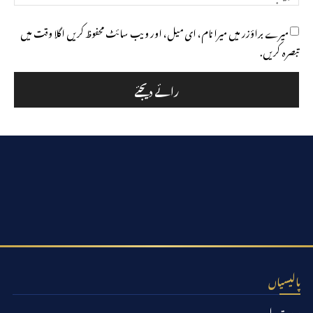
سائٹ
میرے براؤزر میں میرا نام، ای میل، اور ویب سائٹ محفوظ کریں اگلا وقت میں
تبصرہ کریں.
پالیسیاں