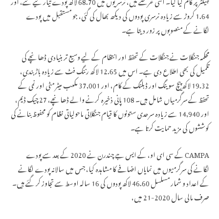
ہیکٹر پر کام کیا گیا۔ اسی عرصے میں، نرسریوں میں 68.70 لاکھ پودے تیار کیے گئے، اور
1.64 کروڑ سے زیادہ نرسری پودوں کی دیکھ بھال کی گئی، جو مستقبل میں پودے
لگانے کے منصوبوں پر زور دیتا ہے۔
محکمہ جنگلات نے جنگلات کے تحفظ اور انتظام کے لیے وسیع تر بنیادی ڈھانچے کی
تکمیل کی بھی اطلاع دی ہے۔ اس میں 12.65 لاکھ رننگ فٹ سے زیادہ باڑ بندی،
19.32 لاکھ پیچ سوینگ اور ڈبلنگ کے کام، اور 37,001 مکعب میٹر مٹی اور نمی کے
تحفظ کے سرگرمیاں شامل ہیں۔ 108 پانی ذخیرہ کرنے والے ڈھانچے، 27 چیک ڈیم،
اور 14,940 سے زیادہ سرحدی ستونوں کا قیام جنگلاتی ماحولیاتی نظام کو محفوظ بنانے کی
کوششوں کی مزید حمایت کرتا ہے۔
CAMPA کے سی ای او، کے ایس جے چندرن نے 2020 کے بعد سے پودے
لگانے کی سرگرمیوں میں نمایاں اضافے کا مشاہدہ کیا، جس میں سالانہ پودے لگانے
کے اعداد و شمار مسلسل 46.60 لاکھ پودوں کی 16 سالہ اوسط سے تجاوز کر گئے ہیں۔
صرف مالی سال 2020-21 میں،