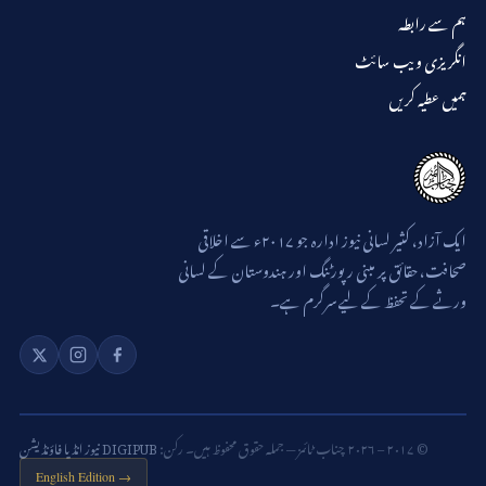
ہم سے رابطہ
انگریزی ویب سائٹ
ہمیں عطیہ کریں
ایک آزاد، کثیر لسانی نیوز ادارہ جو ۲۰۱۷ء سے اخلاقی
صحافت، حقائق پر مبنی رپورٹنگ اور ہندوستان کے لسانی
ورثے کے تحفظ کے لیے سرگرم ہے۔
© ۲۰۱۷ – ۲۰۲۶ چناب ٹائمز — جملہ حقوق محفوظ ہیں۔ رکن:
DIGIPUB نیوز انڈیا فاؤنڈیشن
English Edition →