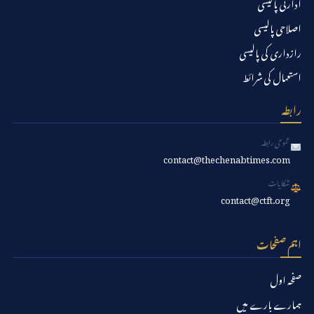
ادارتی پالیسی
اصلاحی پالیسی
رازداری کی پالیسی
استعمال کی شرائط
رابطہ
عمومی رابطہ
contact@thechenabtimes.com
شکایات
contact@ctft.org
اہم صفحات
صفحہ اول
ہمارے بارے میں