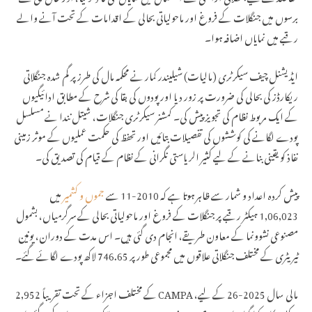
برسوں میں جنگلات کے فروغ اور ماحولیاتی بحالی کے اقدامات کے تحت آنے والے
رقبے میں نمایاں اضافہ ہوا۔
ایڈیشنل چیف سیکرٹری (مالیات) شیلیندر کمار نے محکمہ مال کی طرز پر گم شدہ جنگلاتی
ریکارڈز کی بحالی کی ضرورت پر زور دیا اور پودوں کی بقا کی شرح کے مطابق ادائیگیوں
کے ایک مربوط نظام کی تجویز پیش کی۔ کمشنر سیکرٹری جنگلات، شیتل نندا نے مسلسل
پودے لگانے کی کوششوں کی تفصیلات بتائیں اور تحفظ کی حکمت عملیوں کے موثر زمینی
نفاذ کو یقینی بنانے کے لیے کثیر الریاستی نگرانی کے نظام کے قیام کی تصدیق کی۔
پیش کردہ اعداد و شمار سے ظاہر ہوتا ہے کہ 2010-11 سے
جموں و کشمیر
میں
1,06,023 ہیکٹر رقبے پر جنگلات کے فروغ اور ماحولیاتی بحالی کے سرگرمیاں، بشمول
مصنوعی نشوونما کے معاون طریقے، انجام دی گئی ہیں۔ اس مدت کے دوران، یونین
ٹیریٹری کے مختلف جنگلاتی علاقوں میں مجموعی طور پر 746.65 لاکھ پودے لگائے گئے۔
مالی سال 2025-26 کے لیے، CAMPA کے مختلف اجزاء کے تحت تقریباً 2,952