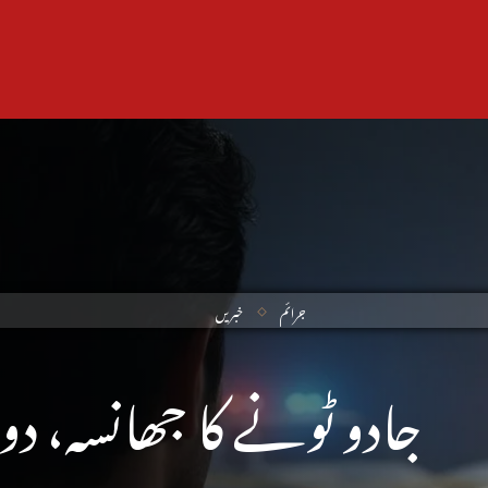
جرائم
خبریں
جادو ٹونے کا جھانسہ، دو 