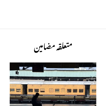
متعلقہ مضامین