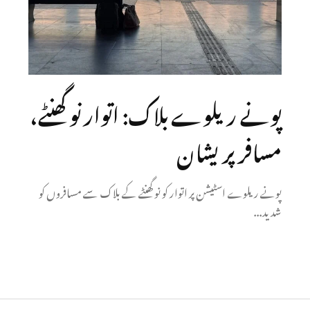
پونے ریلوے بلاک: اتوار نو گھنٹے،
مسافر پریشان
پونے ریلوے اسٹیشن پر اتوار کو نو گھنٹے کے بلاک سے مسافروں کو
شدید...