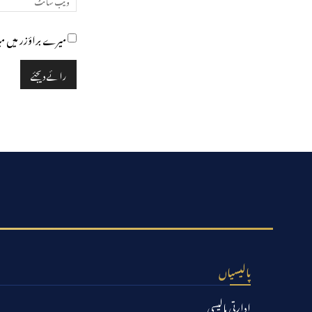
میرے براؤزر میں می
پالیسیاں
ادارتی پالیسی