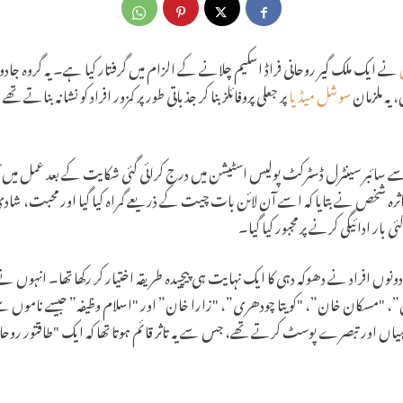
نے ایک ملک گیر روحانی فراڈ اسکیم چلانے کے الزام میں گرفتار کیا ہے۔ یہ گروہ جادو
 یہ ملزمان
سوشل میڈیا
پر جعلی پروفائلز بنا کر جذباتی طور پر کمزور افراد کو نشانہ بنات
ے سائبر سینٹرل ڈسٹرکٹ پولیس اسٹیشن میں درج کرائی گئی شکایت کے بعد عمل میں آ
 ہے۔ متاثرہ شخص نے بتایا کہ اسے آن لائن بات چیت کے ذریعے گمراہ کیا گیا اور محبت،
ار ادائیگی کرنے پر مجبور کیا گیا۔
ں افراد نے دھوکہ دہی کا ایک نہایت ہی پیچیدہ طریقہ اختیار کر رکھا تھا۔ انہوں ن
 "مسکان خان”، "کویتا چودھری”، "زارا خان” اور "اسلام وظیفہ” جیسے ناموں سے کئ
ہیاں اور تبصرے پوسٹ کرتے تھے، جس سے یہ تاثر قائم ہوتا تھا کہ ایک "طاقتور روحانی