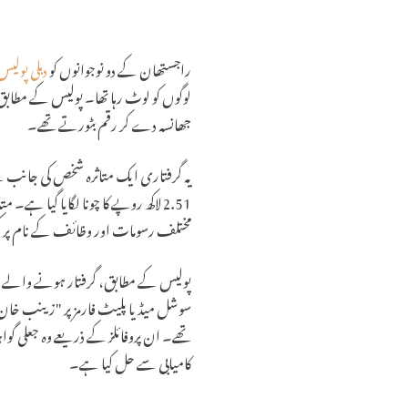
راجستھان کے دو نوجوانوں کو
دہلی پولیس
لوگوں کو لوٹ رہا تھا۔ پولیس کے مطابق،
جھانسہ دے کر رقم بٹورتے تھے۔
یہ گرفتاری ایک متاثرہ شخص کی جانب س
2.51 لاکھ روپے کا چونا لگایا گیا
مختلف رسومات اور وظائف کے نام پر کئی ب
پولیس کے مطابق، گرفتار ہونے والے دونو
سوشل میڈیا پلیٹ فارمز پر "زینب خان”،
تھے۔ ان پروفائلز کے ذریعے وہ جعلی گوا
کامیابی سے حل کیا ہے۔