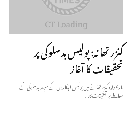
کنزر تھانہ: پولیس بدسلوکی پر
تحقیقات کا آغاز
بارہمولہ: کنزر تھانے میں پولیس اہلکاروں کے مبینہ بدسلوکی کے
معاملے پر تحقیقات کا...