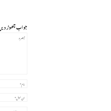
جواب چھوڑ دیں
تبصرہ