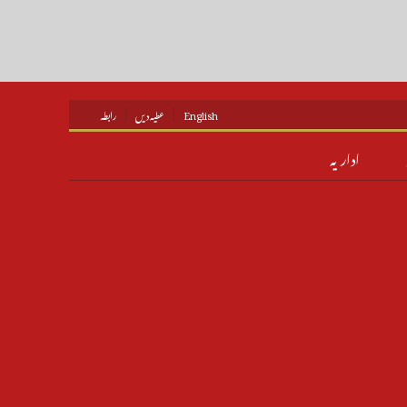
English
عطیہ دیں
رابطہ
اداریہ