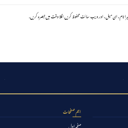
را نام، ای میل، اور ویب سائٹ محفوظ کریں اگلا وقت میں تبصرہ کریں.
اہم صفحات
صفحہ اول