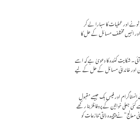
 ٹونے اور عملیات کا سہارا لے کر
ے تھے اور انہیں مختلف مسائل کے حل کا
ئی۔ شکایت کنندہ کا دعویٰ ہے کہ اسے
 شادی اور خاندانی مسائل کے حل کے لیے
ے انسٹاگرام اور فیس بک جیسے مقبول
ی جعلی خواتین کے پروفائلز بنا رکھے
 معالج” نے پیچیدہ ذاتی تنازعات کو