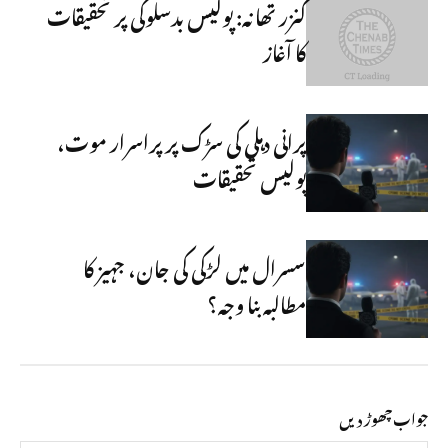
کنزر تھانہ: پولیس بدسلوکی پر تحقیقات
کا آغاز
پرانی دہلی کی سڑک پر پراسرار موت،
پولیس تحقیقات
سسرال میں لڑکی کی جان، جہیز کا
مطالبہ بنا وجہ؟
جواب چھوڑ دیں