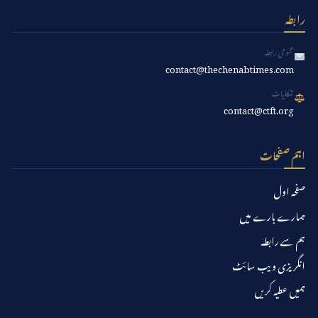
رابطہ
عمومی رابطہ
contact@thechenabtimes.com
شکایات
contact@ctft.org
اہم صفحات
صفحہ اول
ہمارے بارے میں
ہم سے رابطہ
انگریزی ویب سائٹ
ہمیں عطیہ کریں