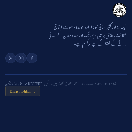
ایک آزاد، کثیر لسانی نیوز ادارہ جو ۲۰۱۷ء سے اخلاقی
صحافت، حقائق پر مبنی رپورٹنگ اور ہندوستان کے لسانی
ورثے کے تحفظ کے لیے سرگرم ہے۔
© ۲۰۱۷ – ۲۰۲۶ چناب ٹائمز — جملہ حقوق محفوظ ہیں۔ رکن:
DIGIPUB نیوز انڈیا فاؤنڈیشن
English Edition →