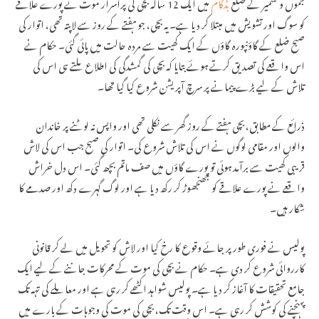
جموں و کشمیر کے ضلع
بڈگام
میں ایک 12 سالہ بچی کی پراسرار موت نے پورے علاقے
کو سوگ اور تشویش میں مبتلا کر دیا ہے۔ یہ بچی، جو ہفتے کے روز سے لاپتہ تھی، اتوار کی
صبح ضلع کے گاؤنپورہ گاؤں کے ایک کھیت سے مردہ حالت میں پائی گئی۔ حکام نے
اس واقعے کی تصدیق کرتے ہوئے بتایا کہ بچی کی گمشدگی کی اطلاع ملتے ہی اس کی
تلاش کے لیے بڑے پیمانے پر سرچ آپریشن شروع کیا گیا تھا۔
ذرائع کے مطابق، بچی ہفتے کے روز گھر سے نکلی تھی اور واپس نہ لوٹنے پر خاندان
والوں اور مقامی لوگوں نے اس کی تلاش شروع کی۔ اتوار کی صبح جب اس کی لاش
قریبی کھیت سے برآمد ہوئی تو پورے گاؤں میں صف ماتم بچھ گئی۔ اس دل خراش
واقعے نے پورے علاقے کو جھنجھوڑ کر رکھ دیا ہے اور لوگ گہرے دکھ اور صدمے کا
شکار ہیں۔
پولیس نے فوری طور پر جائے وقوع کا رخ کیا اور لاش کو تحویل میں لے کر قانونی
کارروائی شروع کر دی ہے۔ حکام نے بچی کی موت کے محرکات جاننے کے لیے ایک
جامع تحقیقات کا آغاز کر دیا ہے۔ پولیس شواہد اکٹھے کر رہی ہے اور معاملے کی تہہ تک
پہنچنے کی کوشش کر رہی ہے۔ اس وقت تک، بچی کی موت کی وجوہات کے بارے میں