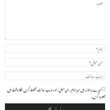
تبصرہ
نام*
ای
میل*
ویب
سائٹ
میرے براؤزر میں میرا نام، ای میل، اور ویب سائٹ محفوظ کریں اگلا وقت میں
تبصرہ کریں.