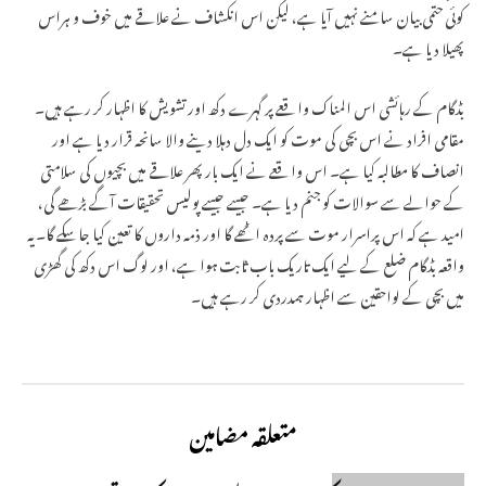
کوئی حتمی بیان سامنے نہیں آیا ہے، لیکن اس انکشاف نے علاقے میں خوف و ہراس
پھیلا دیا ہے۔
بڈگام کے رہائشی اس المناک واقعے پر گہرے دکھ اور تشویش کا اظہار کر رہے ہیں۔
مقامی افراد نے اس بچی کی موت کو ایک دل دہلا دینے والا سانحہ قرار دیا ہے اور
انصاف کا مطالبہ کیا ہے۔ اس واقعے نے ایک بار پھر علاقے میں بچیوں کی سلامتی
کے حوالے سے سوالات کو جنم دیا ہے۔ جیسے جیسے پولیس تحقیقات آگے بڑھے گی،
امید ہے کہ اس پراسرار موت سے پردہ اٹھے گا اور ذمہ داروں کا تعین کیا جاسکے گا۔ یہ
واقعہ بڈگام ضلع کے لیے ایک تاریک باب ثابت ہوا ہے، اور لوگ اس دکھ کی گھڑی
میں بچی کے لواحقین سے اظہار ہمدردی کر رہے ہیں۔
متعلقہ مضامین