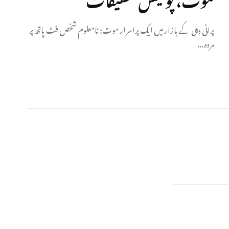
پرانی دہلی کے بازار میں ایک پراسرار موت: نامعلوم شخص فٹ پاتھ پر
مردہ...