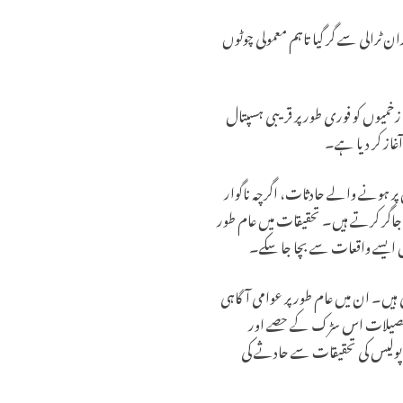
ان ٹرالی سے گر گیا تاہم معمولی چوٹوں
زخمیوں کو فوری طور پر قریبی ہسپتال
غاز کر دیا ہے۔
پر ہونے والے حادثات، اگرچہ ناگوار
جاگر کرتے ہیں۔ تحقیقات میں عام طور
یں ایسے واقعات سے بچا جا سکے۔
 ہیں۔ ان میں عام طور پر عوامی آگاہی
ی تفصیلات اس سڑک کے حصے اور
پولیس کی تحقیقات سے حادثے کی