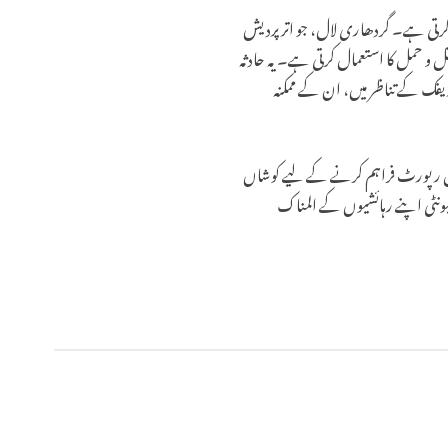
 کرتی ہے۔ گردھاری لال، جو اتر پردیش
ل و حمل کا استعمال کرتی ہے۔ یہ حادثہ
یفک کے تناظر میں، ان کے ممکنہ
کمل رپورٹ فراہم کرنے کے لیے کوشاں
میونٹی اپنے رہائشیوں کے المناک