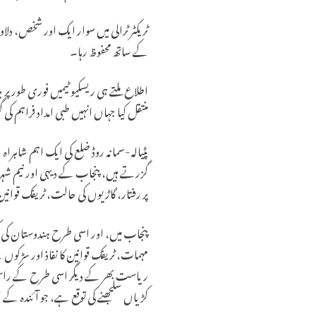
ٹریکٹر ٹرالی میں سوار ایک اور شخص، دلاو
کے ساتھ محفوظ رہا۔
اطلاع ملتے ہی ریسکیو ٹیمیں فوری طور پ
منتقل کیا جہاں انہیں طبی امداد فراہم
پٹیالہ-سمانہ روڈ ضلع کی ایک اہم شاہر
گزرتے ہیں، پنجاب کے دیہی اور نیم شہر
پر رفتار، گاڑیوں کی حالت، ٹریفک قوانی
پنجاب میں، اور اسی طرح ہندوستان کی کئ
مہمات، ٹریفک قوانین کا نفاذ اور سڑ
ریاست بھر کے دیگر اسی طرح کے راستو
کڑیاں سلجھنے کی توقع ہے، جو آئندہ کے 