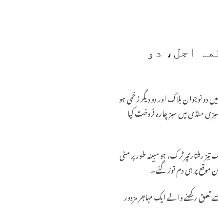
مہ اجل، دو
دو نوجوان ہلاک اور دو دیگر زخمی ہو
سبزی منڈی میں سبز چارہ فروخت کیا
 رفتار ٹپر ٹرک، جو مبینہ طور پر مٹی
ان موقع پر ہی دم توڑ گئے۔
 اور اتر پردیش سے تعلق رکھنے والے ایک مہاجر مزدور