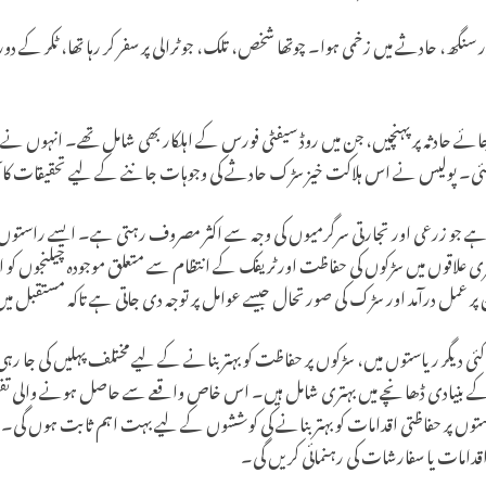
ر سنگھ، حادثے میں زخمی ہوا۔ چوتھا شخص، تلک، جو ٹرالی پر سفر کر رہا تھا، ٹکر کے دور
ر جائے حادثہ پر پہنچیں، جن میں روڈ سیفٹی فورس کے اہلکار بھی شامل تھے۔ انہوں نے 
 کی گئی۔ پولیس نے اس ہلاکت خیز سڑک حادثے کی وجوہات جاننے کے لیے تحقیقات کا آ
اہ ہے جو زرعی اور تجارتی سرگرمیوں کی وجہ سے اکثر مصروف رہتی ہے۔ ایسے راستوں 
ی علاقوں میں سڑکوں کی حفاظت اور ٹریفک کے انتظام سے متعلق موجودہ چیلنجوں کو ا
ن پر عمل درآمد اور سڑک کی صورتحال جیسے عوامل پر توجہ دی جاتی ہے تاکہ مستقبل م
ی دیگر ریاستوں میں، سڑکوں پر حفاظت کو بہتر بنانے کے لیے مختلف پہلیں کی جا رہی
کوں کے بنیادی ڈھانچے میں بہتری شامل ہیں۔ اس خاص واقعے سے حاصل ہونے وال
ں پر حفاظتی اقدامات کو بہتر بنانے کی کوششوں کے لیے بہت اہم ثابت ہوں گی۔ 
اقدامات یا سفارشات کی رہنمائی کریں گی۔