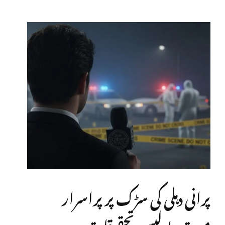
پرانی دہلی کی سڑک پر پراسرار
موت، پولیس تحقیقات