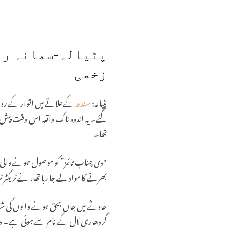
پٹیالہ-سمانہ رو
زخمی
پٹیالہ:
سندھ
کے علاقے میں اتوار کے رو
گئے۔ یہ اندوہ ناک واقعہ اس وقت پیش آی
تھا۔
"دی چناب ٹائمز” کو موصول ہونے والی اط
بھرنے کا مواد لے جا رہا تھا، نے ٹریکٹر 
گردھاری لال کے نام سے ہوئی ہے۔ دون