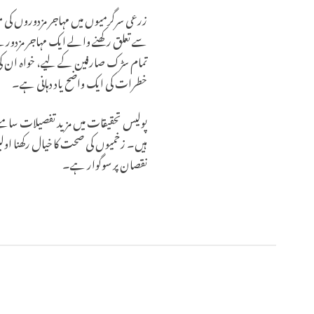
زرعی سرگرمیوں میں مہاجر مزدوروں کی مو
سے تعلق رکھنے والے ایک مہاجر مزدور تھ
تمام سڑک صارفین کے لیے، خواہ ان کی ا
خطرات کی ایک واضح یاد دہانی ہے۔
پولیس تحقیقات میں مزید تفصیلات سامن
ہیں۔ زخمیوں کی صحت کا خیال رکھنا اولین
نقصان پر سوگوار ہے۔