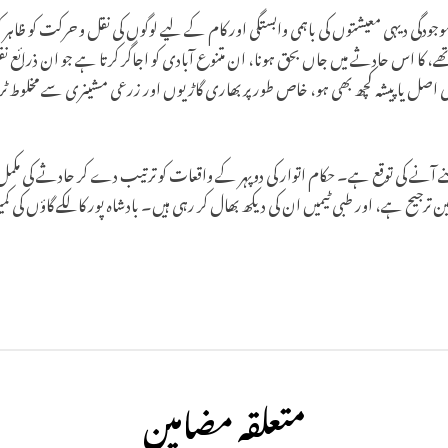
جودگی دیہی معیشتوں کی باہمی وابستگی اور کام کے لیے لوگوں کی نقل و حرکت کو ظاہر
ے، کا اس حادثے میں جاں بحق ہونا، ان متنوع آبادی کو اجاگر کرتا ہے جو ان ذرائع نق
صل یا پیشہ کچھ بھی ہو، خاص طور پر بھاری گاڑیوں اور زرعی مشینری سے مخلوط ٹر
ے آنے کی توقع ہے۔ حکام اتوار کی دوپہر کے واقعات کو ترتیب دے کر حادثے کی م
 ترجیح ہے، اور طبی ٹیمیں ان کی دیکھ بھال کر رہی ہیں۔ بادشاہ پور کالکے گاؤں کی ک
متعلقہ مضامین