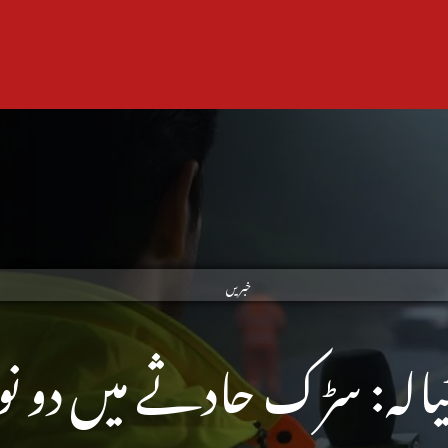
خبریں
ٹیالہ: سڑک حادثے میں دو 