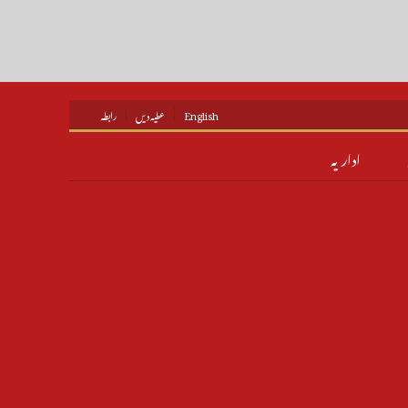
English
عطیہ دیں
رابطہ
اداریہ