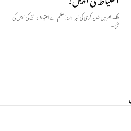
ملک بھر میں شدید گرمی کی لہر، وزیراعظم نے احتیاط برتنے کی اپیل کی
نئی...