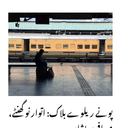
پونے ریلوے بلاک: اتوار نو گھنٹے،
مسافر پریشان