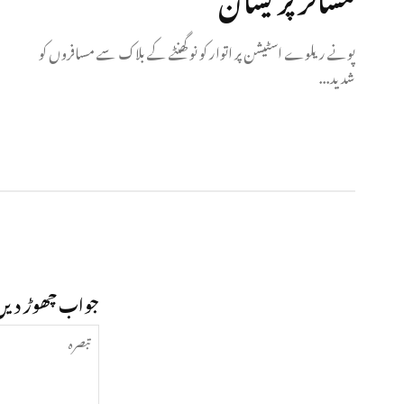
پونے ریلوے اسٹیشن پر اتوار کو نو گھنٹے کے بلاک سے مسافروں کو
شدید...
جواب چھوڑ دیں