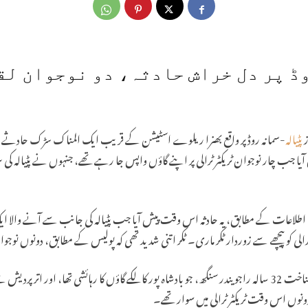
ڈ پر دل خراش حادثہ، دو نوجوان لق
ز
پٹیالہ
-سمانہ روڈ پر واقع بھنرا ریلوے اسٹیشن کے قریب ایک المناک سڑک حادثے میں 
ا جب چار نوجوان ٹریکٹر ٹرالی پر اپنے گاؤں واپس جا رہے تھے، جنہوں نے پٹیالہ کی 
لاعات کے مطابق، یہ حادثہ اس وقت پیش آیا جب پٹیالہ کی جانب سے آنے والا ایک تیز
ٹرالی کو پیچھے سے زوردار ٹکر ماری۔ ٹکر اتنی شدید تھی کہ پولیس کے مطابق، دونوں نوجو
حادثے میں جاں بحق ہونے والوں کی شناخت 32 سالہ راجویندر سنگھ، جو بادشاہ پور کالکے گاؤں کا رہائشی تھا،
وں اس وقت ٹریکٹر ٹرالی میں سوار تھے۔