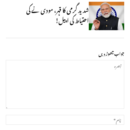
شدید گرمی کا قہر، مودی نے کی
احتیاط کی اپیل!
جواب چھوڑ دیں
تبصرہ
نام*