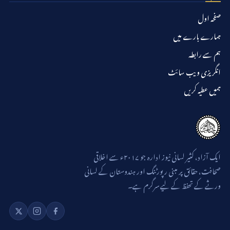
صفحہ اول
ہمارے بارے میں
ہم سے رابطہ
انگریزی ویب سائٹ
ہمیں عطیہ کریں
ایک آزاد، کثیر لسانی نیوز ادارہ جو ۲۰۱۷ء سے اخلاقی
صحافت، حقائق پر مبنی رپورٹنگ اور ہندوستان کے لسانی
ورثے کے تحفظ کے لیے سرگرم ہے۔