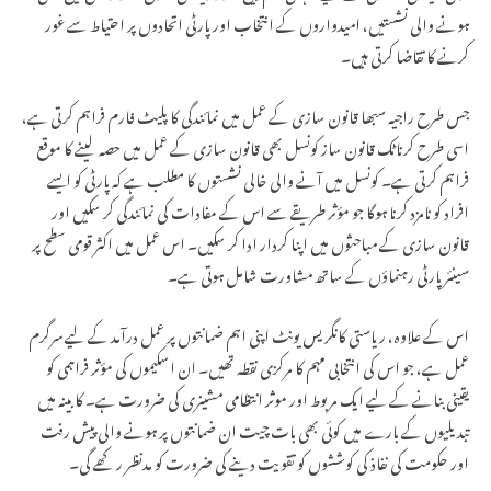
ہونے والی نشستیں، امیدواروں کے انتخاب اور پارٹی اتحادوں پر احتیاط سے غور
کرنے کا تقاضا کرتی ہیں۔
جس طرح راجیہ سبھا قانون سازی کے عمل میں نمائندگی کا پلیٹ فارم فراہم کرتی ہے،
اسی طرح کرناٹک قانون ساز کونسل بھی قانون سازی کے عمل میں حصہ لینے کا موقع
فراہم کرتی ہے۔ کونسل میں آنے والی خالی نشستوں کا مطلب ہے کہ پارٹی کو ایسے
افراد کو نامزد کرنا ہوگا جو مؤثر طریقے سے اس کے مفادات کی نمائندگی کر سکیں اور
قانون سازی کے مباحثوں میں اپنا کردار ادا کر سکیں۔ اس عمل میں اکثر قومی سطح پر
سینئر پارٹی رہنماؤں کے ساتھ مشاورت شامل ہوتی ہے۔
اس کے علاوہ، ریاستی کانگریس یونٹ اپنی اہم ضمانتوں پر عمل درآمد کے لیے سرگرم
عمل ہے، جو اس کی انتخابی مہم کا مرکزی نقطہ تھیں۔ ان اسکیموں کی مؤثر فراہمی کو
یقینی بنانے کے لیے ایک مربوط اور موثر انتظامی مشینری کی ضرورت ہے۔ کابینہ میں
تبدیلیوں کے بارے میں کوئی بھی بات چیت ان ضمانتوں پر ہونے والی پیش رفت
اور حکومت کی نفاذ کی کوششوں کو تقویت دینے کی ضرورت کو مدنظر رکھے گی۔