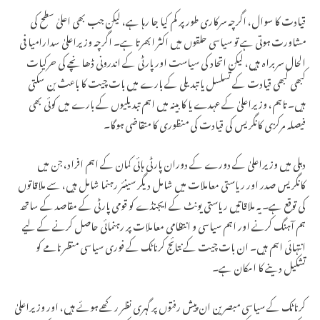
قیادت کا سوال، اگرچہ سرکاری طور پر کم کیا جا رہا ہے، لیکن جب بھی اعلیٰ سطح کی
مشاورت ہوتی ہے تو سیاسی حلقوں میں اکثر ابھرتا ہے۔ اگرچہ وزیراعلیٰ سدارامیا فی
الحال سربراہ ہیں، لیکن اتحاد کی سیاست اور پارٹی کے اندرونی ڈھانچے کی حرکیات
کبھی کبھی قیادت کے تسلسل یا تبدیلی کے بارے میں بات چیت کا باعث بن سکتی
ہیں۔ تاہم، وزیراعلیٰ کے عہدے یا کابینہ میں اہم تبدیلیوں کے بارے میں کوئی بھی
فیصلہ مرکزی کانگریس کی قیادت کی منظوری کا متقاضی ہوگا۔
دہلی میں وزیراعلیٰ کے دورے کے دوران پارٹی ہائی کمان کے اہم افراد، جن میں
کانگریس صدر اور ریاستی معاملات میں شامل دیگر سینئر رہنما شامل ہیں، سے ملاقاتوں
کی توقع ہے۔ یہ ملاقاتیں ریاستی یونٹ کے ایجنڈے کو قومی پارٹی کے مقاصد کے ساتھ
ہم آہنگ کرنے اور اہم سیاسی و انتظامی معاملات پر رہنمائی حاصل کرنے کے لیے
انتہائی اہم ہیں۔ ان بات چیت کے نتائج کرناٹک کے فوری سیاسی منظر نامے کو
تشکیل دینے کا امکان ہے۔
کرناٹک کے سیاسی مبصرین ان پیش رفتوں پر گہری نظر رکھے ہوئے ہیں، اور وزیراعلیٰ