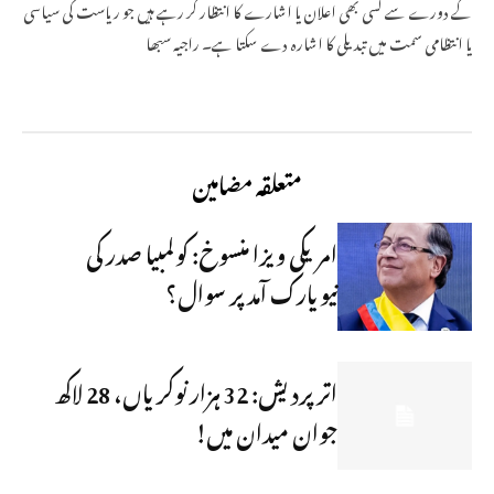
کے دورے سے کسی بھی اعلان یا اشارے کا انتظار کر رہے ہیں جو ریاست کی سیاسی
یا انتظامی سمت میں تبدیلی کا اشارہ دے سکتا ہے۔ راجیہ سبھا
متعلقہ مضامین
امریکی ویزا منسوخ: کولمبیا صدر کی
نیویارک آمد پر سوال؟
اتر پردیش: 32 ہزار نوکریاں، 28 لاکھ
جوان میدان میں!