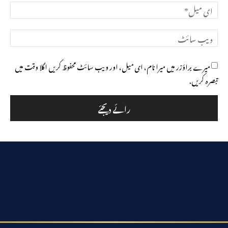
ای
میل*
ویب
سائٹ
میرے براؤزر میں میرا نام، ای میل، اور ویب سائٹ محفوظ کریں اگلا وقت میں
تبصرہ کریں.