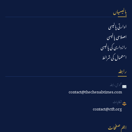
پالیسیاں
ادارتی پالیسی
اصلاحی پالیسی
رازداری کی پالیسی
استعمال کی شرائط
رابطہ
عمومی رابطہ
contact@thechenabtimes.com
شکایات
contact@ctft.org
اہم صفحات