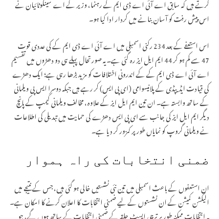
کرتے ہیں کہ سابق اے آئی اے ڈی ایم کے رہنما، وزیر کے اے سینگوٹائیان نے
اس پیش رفت کو آسان بنانے میں کردار ادا کیا ہو۔
اس استعفے کے بعد 234 رکنی اسمبلی میں اے آئی اے ڈی ایم کے کی عددی قوت
47 سے کم ہو کر 44 ایم ایل ایز رہ گئی ہے۔ یہ صورتحال پہلے ہی دو دھڑوں میں تقسیم
اے آئی اے ڈی ایم کے کے اندرونی اختلافات کو مزید بڑھا رہی ہے؛ ایک دھڑے
کی قیادت ایڈیپڈی کے پلانیسوامی (ای پی ایس) کر رہے ہیں جبکہ دوسرا ایس پی ویلمانی
کے ساتھ وابستہ ہے۔ ان تین ایم ایل ایز کے علاوہ، مخالف ویلمانی کیمپ کے پانچ
دیگر ایم ایل ایز کی جانب سے ای پی ایس دھڑے کی حمایت میں تبدیلی کی اطلاعات
نے ویلمانی گروپ کو نمایاں طور پر کمزور کر دیا ہے۔
ضمنی انتخابات کی راہ ہموار
ان استعفوں کے باعث اسمبلی میں تین نئی نشستیں خالی ہو گئی ہیں، جس کے نتیجے میں
الیکشن کمیشن کے ان نشستوں کے لیے ضمنی انتخابات کا اعلان کرنے کا امکان ہے۔
یہ انتخابات ممکنہ طور پر ترچی ایسٹ حلقہ کے ضمنی انتخابات کے ساتھ ہوں گے، جو