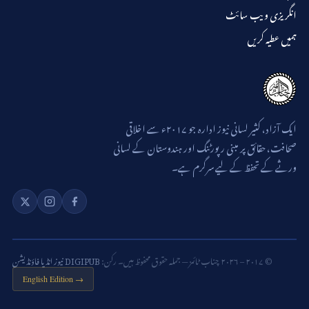
انگریزی ویب سائٹ
ہمیں عطیہ کریں
ایک آزاد، کثیر لسانی نیوز ادارہ جو ۲۰۱۷ء سے اخلاقی
صحافت، حقائق پر مبنی رپورٹنگ اور ہندوستان کے لسانی
ورثے کے تحفظ کے لیے سرگرم ہے۔
© ۲۰۱۷ – ۲۰۲۶ چناب ٹائمز — جملہ حقوق محفوظ ہیں۔ رکن:
DIGIPUB نیوز انڈیا فاؤنڈیشن
English Edition →