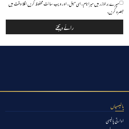
میرے براؤزر میں میرا نام، ای میل، اور ویب سائٹ محفوظ کریں اگلا وقت میں
تبصرہ کریں.
پالیسیاں
ادارتی پالیسی