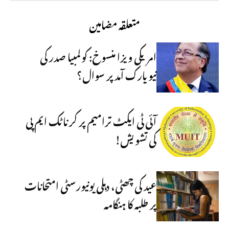
متعلقہ مضامین
امریکی ویزا منسوخ: کولمبیا صدر کی
نیویارک آمد پر سوال؟
آئی ٹی ایکٹ ترامیم پر کرناٹک ایم پی
کی تشویش!
عید کی چھٹی، دہلی یونیورسٹی امتحانات
پر طلبہ کا ہنگامہ