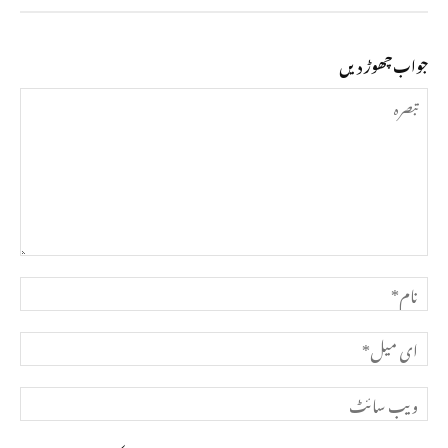
جواب چھوڑ دیں
تبصرہ
نام*
ای
میل*
ویب
سائٹ