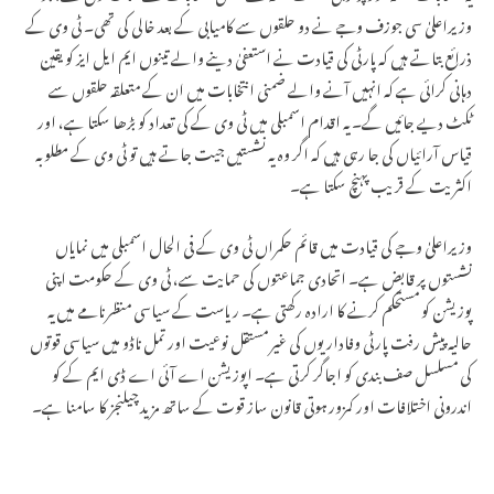
وزیراعلیٰ سی جوزف وجے نے دو حلقوں سے کامیابی کے بعد خالی کی تھی۔ ٹی وی کے
ذرائع بتاتے ہیں کہ پارٹی کی قیادت نے استعفیٰ دینے والے تینوں ایم ایل ایز کو یقین
دہانی کرائی ہے کہ انہیں آنے والے ضمنی انتخابات میں ان کے متعلقہ حلقوں سے
ٹکٹ دیے جائیں گے۔ یہ اقدام اسمبلی میں ٹی وی کے کی تعداد کو بڑھا سکتا ہے، اور
قیاس آرائیاں کی جا رہی ہیں کہ اگر وہ یہ نشستیں جیت جاتے ہیں تو ٹی وی کے مطلوبہ
اکثریت کے قریب پہنچ سکتا ہے۔
وزیراعلیٰ وجے کی قیادت میں قائم حکمراں ٹی وی کے فی الحال اسمبلی میں نمایاں
نشستوں پر قابض ہے۔ اتحادی جماعتوں کی حمایت سے، ٹی وی کے حکومت اپنی
پوزیشن کو مستحکم کرنے کا ارادہ رکھتی ہے۔ ریاست کے سیاسی منظرنامے میں یہ
حالیہ پیش رفت پارٹی وفاداریوں کی غیر مستقل نوعیت اور تمل ناڈو میں سیاسی قوتوں
کی مسلسل صف بندی کو اجاگر کرتی ہے۔ اپوزیشن اے آئی اے ڈی ایم کے کو
اندرونی اختلافات اور کمزور ہوتی قانون ساز قوت کے ساتھ مزید چیلنجز کا سامنا ہے۔