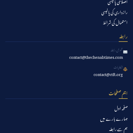
اصلاحی پالیسی
رازداری کی پالیسی
استعمال کی شرائط
رابطہ
عمومی رابطہ
contact@thechenabtimes.com
شکایات
contact@ctft.org
اہم صفحات
صفحہ اول
ہمارے بارے میں
ہم سے رابطہ