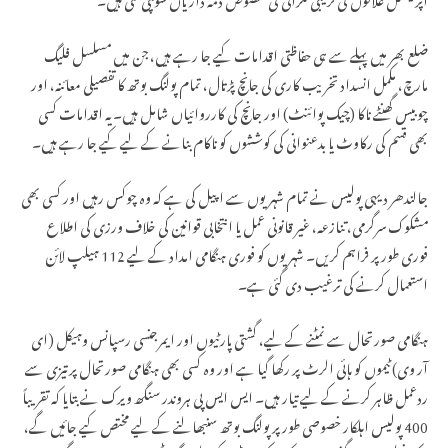
ضلع بھر میں پہلے سے ہی حفاظتی اقدامات کیے جا رہے ہیں، جن میں مسلسل فلیگ
مارچ، مکمل انسداد تخریب کاری کی جانچ پڑتال، تمام پولنگ بوتھ کا تفصیلی معائنہ، اور
چوبیس گھنٹے ناکا (چیک پوائنٹ) اور جانچ کی کارروائیاں شامل ہیں۔ یہ اقدامات کسی
بھی قسم کی رکاوٹ یا بدعنوانی کی کوششوں کو ناکام بنانے کے لیے کیے جا رہے ہیں۔
جالندھر دیہی پولیس نے تمام شہریوں سے اپیل کی ہے کہ وہ چوکس رہیں اور کسی بھی
مشکوک سرگرمی، تنازعہ، غیر قانونی عمل یا انتخابی قوانین کی خلاف ورزی کی اطلاع
فوری طور پر فراہم کریں۔ شہریوں کو فوری ہنگامی امداد کے لیے 112 ہیلپ لائن
استعمال کرنے کی ترغیب دی گئی ہے۔
ہنگامی صورتحال سے نمٹنے کے لیے، گشتی پارٹیوں اور ایمرجنسی رسپانس وہیکل (ای
آر وی) ٹیموں کو ہائی الرٹ پر رکھا گیا ہے اور وہ کسی بھی ہنگامی صورتحال پر تیزی سے
ردعمل ظاہر کرنے کے لیے تیار ہیں۔ ایس ایس پی ہروندر سنگھ ویرک نے بتایا کہ تقریباً
400 پولیس اہلکار خصوصی طور پر پولنگ بوتھ سنبھالنے کے لیے مختص کیے جائیں گے،