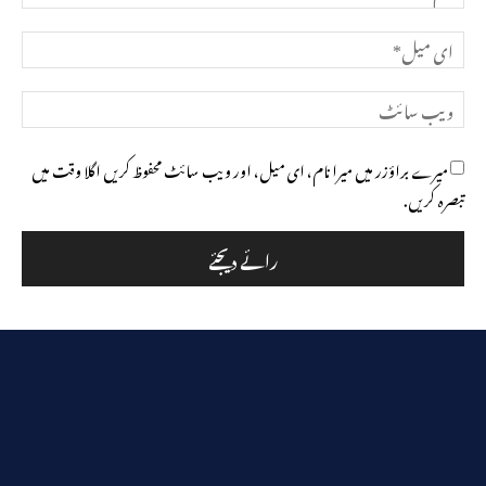
ای
میل*
ویب
سائٹ
میرے براؤزر میں میرا نام، ای میل، اور ویب سائٹ محفوظ کریں اگلا وقت میں
تبصرہ کریں.