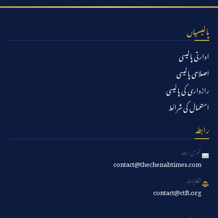
پالیسیاں
ادارتی پالیسی
اصلاحی پالیسی
رازداری کی پالیسی
استعمال کی شرائط
رابطہ
عمومی رابطہ
contact@thechenabtimes.com
شکایات
contact@ctft.org