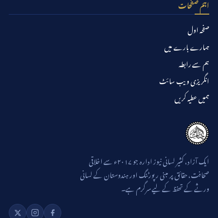
اہم صفحات
صفحہ اول
ہمارے بارے میں
ہم سے رابطہ
انگریزی ویب سائٹ
ہمیں عطیہ کریں
ایک آزاد، کثیر لسانی نیوز ادارہ جو ۲۰۱۷ء سے اخلاقی
صحافت، حقائق پر مبنی رپورٹنگ اور ہندوستان کے لسانی
ورثے کے تحفظ کے لیے سرگرم ہے۔