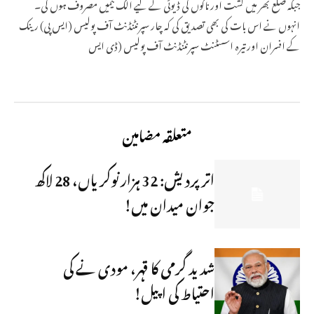
جبکہ ضلع بھر میں گشت اور ناکوں کی ڈیوٹی کے لیے الگ ٹیمیں مصروف ہوں گی۔
انہوں نے اس بات کی بھی تصدیق کی کہ چار سپرنٹنڈنٹ آف پولیس (ایس پی) رینک
کے افسران اور تیرہ اسسٹنٹ سپرنٹنڈنٹ آف پولیس (ڈی ایس
متعلقہ مضامین
اتر پردیش: 32 ہزار نوکریاں، 28 لاکھ
جوان میدان میں!
شدید گرمی کا قہر، مودی نے کی
احتیاط کی اپیل!