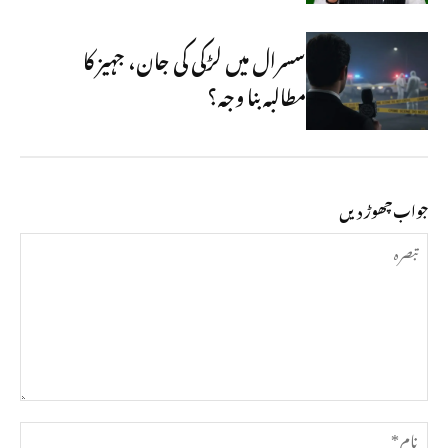
سسرال میں لڑکی کی جان، جہیز کا
مطالبہ بنا وجہ؟
جواب چھوڑ دیں
تبصرہ
نام*