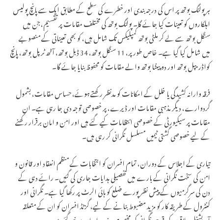
ہر پولنگ بوتھ پر اس کی درجہ بندی اور خطرے کی سطح کے مطابق ایک سے پانچ پولیس
اہلکاروں کو تعینات کیا جائے گا۔ پولنگ بوتھ کی مختلف مقامات پر تقسیم، جن میں
سنگل بوتھ سے لے کر ملٹی بوتھ کمپلیکس تک شامل ہیں، کو بھی تعیناتی کے منصوبے
میں شامل کیا گیا ہے۔ خاص طور پر، 11 سنگل بوتھ، 34 ڈبل بوتھ، آٹھ ٹرپل بوتھ، پانچ
کواڈریپل بوتھ اور دو پینٹا بوتھ والے مقامات کو محفوظ بنایا جائے گا۔
فرقہ وارانہ کشیدگی یا خلل کے امکانات کو مدنظر رکھتے ہوئے، حساس مقامات، بشمول
گردوارے، دیگر مذہبی مقامات اور ڈیرے، پر خصوصی توجہ دی جا رہی ہے۔ ان
مقامات پر سیکیورٹی کے خصوصی انتظامات کیے گئے ہیں اور امن و امان برقرار رکھنے
کے لیے خصوصی گشتی ٹیمیں مسلسل نگرانی کر رہی ہیں۔
تیاری کے اجلاس کے دوران، تمام افسران کو انتخابات کے منظم انعقاد اور قانون و
امن کی سخت نگرانی کے بارے میں تفصیلی ہدایات جاری کی گئیں۔ رائے دہی کے
دن کی سرگرمیوں کے پیش نظر پورے ضلع کو ہائی الرٹ پر رکھا گیا ہے۔ نگرانی اور
کنٹرول کے طریقہ کار کو مزید مضبوط بنانے کے لیے، گزٹڈ افسران کو ان کے متعلقہ
آپریشنل علاقوں کی قریبی نگرانی کی مخصوص ذمہ داریاں سونپی گئی ہیں۔