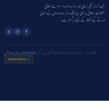
ایک آزاد، کثیر لسانی نیوز ادارہ جو ۲۰۱۷ء سے اخلاقی
صحافت، حقائق پر مبنی رپورٹنگ اور ہندوستان کے لسانی
ورثے کے تحفظ کے لیے سرگرم ہے۔
© ۲۰۱۷ – ۲۰۲۶ چناب ٹائمز — جملہ حقوق محفوظ ہیں۔ رکن:
DIGIPUB نیوز انڈیا فاؤنڈیشن
English Edition →