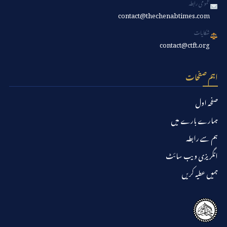
عمومی رابطہ
contact@thechenabtimes.com
شکایات
contact@ctft.org
اہم صفحات
صفحہ اول
ہمارے بارے میں
ہم سے رابطہ
انگریزی ویب سائٹ
ہمیں عطیہ کریں