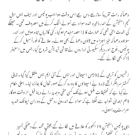
دھماکہ رات تقریباً ساڑھے دس بجے اس وقت ہوا جب پولیس اور ایف ایس ایل
ٹیم اسٹیشن کے اندر ذخیرہ شدہ مواد سے نمونے الگ کرنے میں مصروف تھی۔ جھٹکے
کی شدت اتنی تھی کہ عمارت کا بڑا حصہ منہدم ہوگیا، کئی گاڑیاں تباہ ہوئیں اور اندر
موجود دھماکہ خیز اجزاء میں ثانوی دھماکے بھی ہوئے۔ علاقے کو فوراً سیل کرکے
پولیس، فوج اور دیگر سکیورٹی اداروں نے تلاشی آپریشن شروع کیا، جس میں اسنیفر
ڈاگز بھی لگائے گئے۔
زخمیوں کو آرمی کے 92 بیس اسپتال اور ایس کے آئی ایم ایس منتقل کیا گیا۔ ڈپٹی
کمشنر سرینگر اکشے لابرو نے اسپتالوں کا دورہ کرکے صورتحال کا جائزہ لیا۔ اعلیٰ حکام
نے کہا ہے کہ تحقیقات مکمل ہونے تک کسی حتمی وجہ پر رائے دینا قبل از وقت ہوگا،
تاہم ابتدائی شواہد سے لگتا ہے کہ مواد کے اندرونی ردعمل کے دوران اچانک شدید
حرارت پیدا ہوئی۔
یہی پولیس اسٹیشن 19 اکتوبر کو علاقے میں لگائے گئے جیشِ محمد کے دھمکی آمیز
پوسٹروں کی تفتیش کر رہا تھا۔ سی سی ٹی وی اور الیکٹرانک نگرانی کی مدد سے پولیس نے