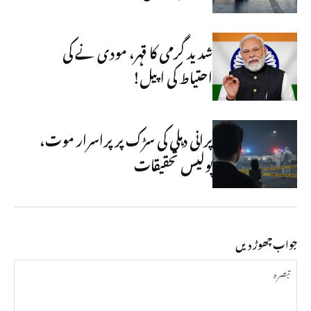
شدید گرمی کا قہر، مودی نے کی
احتیاط کی اپیل!
پرانی دہلی کی سڑک پر پراسرار موت،
پولیس تحقیقات
جواب چھوڑ دیں