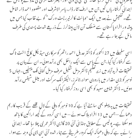
ابتدائی گرفتاریاں کیں جن میں ارف نثار ڈار، یاسر الاشرف اور مقصود احمد ڈار شامل
تھے۔ تفتیش نے بعد میں ایک "وہائٹ کالر ٹیرر نیٹ ورک” کو بے نقاب کیا جس میں
پیشہ ور افراد پاکستان سے منسلک آن لائن ہینڈلرز کے ذریعے شدت پسندی کی طرف
مائل کیے جا رہے تھے۔
اسی سلسلے میں 27 اکتوبر کو ڈاکٹر عدیل احمد راتھر کو سرکاری میڈیکل کالج اننت ناگ
سے گرفتار کیا گیا، جن کے پاس سے ایک رائفل بھی برآمد ہوئی۔ ان کے بیان پر
تحقیقات فریدآباد میں زیرِ تعلیم ڈاکٹر مزمل شکیل عرف مزمل گنائی تک پہنچیں، جہاں 5
نومبر کو بڑی مقدار میں بارودی مواد، ٹائمرز، الیکٹرانک سرکٹ اور میٹل شیٹس برآمد
ہوئیں۔ ڈاکٹر شاہین سعید کو بھی اسی روز گرفتار کیا گیا۔
تحقیقات میں یہ پہلو بھی سامنے آیا ہے کہ 10 نومبر کو دہلی کے لال قلعے کے قریب کار بم
دھماکے — جس میں 13 افراد ہلاک ہوئے — میں اسی گروہ کے کچھ اراکین کا ہاتھ
ہوسکتا ہے۔ پولیس کے مطابق ہنڈائی آئی 20 گاڑی ڈاکٹر عمر نبی چلا رہا تھا۔ ابتدائی
رائے یہ ہے کہ دہلی دھماکہ ایک کمزور طریقے سے تیار شدہ آئی ای ڈی کی وجہ سے ہوا،