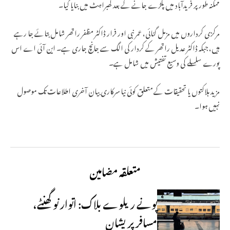
ممکنہ طور پر فریدآباد میں پکڑے جانے کے بعد گھبراہٹ میں بنایا گیا۔
مرکزی کرداروں میں مزمل گنائی، عمر نبی اور فرار ڈاکٹر مظفر راتھر شامل بتائے جا رہے
ہیں، جبکہ ڈاکٹر عدیل راتھر کے کردار کی الگ سے جانچ جاری ہے۔ این آئی اے اس
پورے سلسلے کی وسیع تفتیش میں شامل ہے۔
مزید ہلاکتوں یا تحقیقات کے متعلق کوئی نیا سرکاری بیان آخری اطلاعات تک موصول
نہیں ہوا۔
متعلقہ مضامین
پونے ریلوے بلاک: اتوار نو گھنٹے،
مسافر پریشان