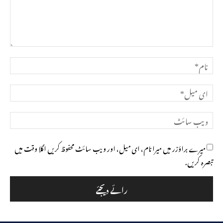
تبصرہ
نام*
ای
میل*
ویب
سائٹ
میرے براؤزر میں میرا نام، ای میل، اور ویب سائٹ محفوظ کریں اگلا وقت میں
تبصرہ کریں.