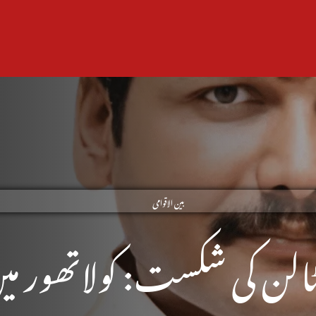
بین الاقوامی
الن کی شکست: کولاتھور می