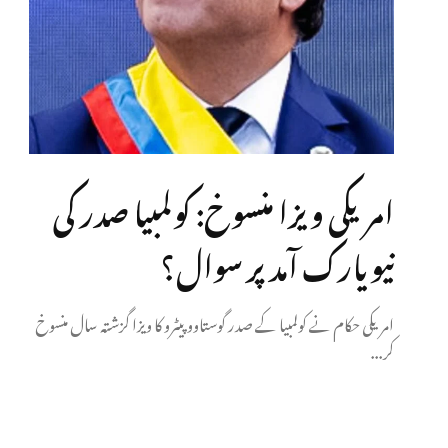
امریکی ویزا منسوخ: کولمبیا صدر کی
نیویارک آمد پر سوال؟
امریکی حکام نے کولمبیا کے صدر گوستاوو پیٹرو کا ویزا گزشتہ سال منسوخ
کر...