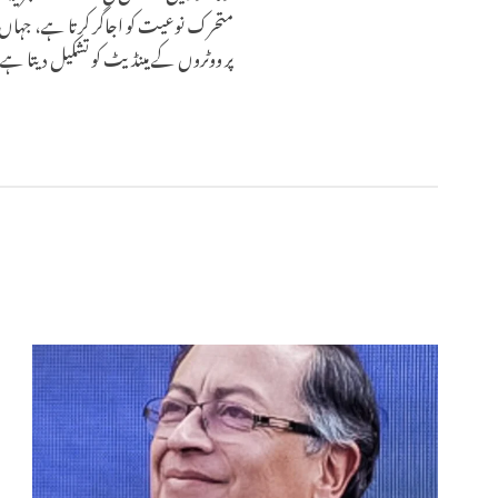
متحرک نوعیت کو اجاگر کرتا ہے، جہاں شہ
پر ووٹروں کے مینڈیٹ کو تشکیل دیتا ہے