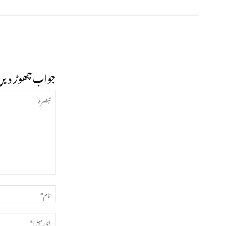
جواب چھوڑ دیں
تبصرہ