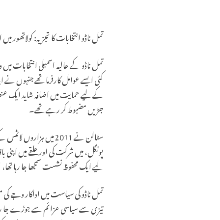
تمل ناڈو انتخابات کا تجزیہ: کولاتھور م
تمل ناڈو کے حالیہ اسمبلی انتخابات میں و
کئی ایسے عوامل کارفرما تھے جنہوں نے اب
کے لیے حمایت میں اضافہ شاید ایک عنص
جڑیں مضبوط کر رہے تھے۔
سٹالن نے 2011 میں ہزار
پونگل، میں شرکت کی اور حلقے میں اپنی باق
لیے ایک محفوظ نشست سمجھا جا رہا تھا، ل
تمل ناڈو کی سیاست میں اداکار وجے کی م
تیزی سے سیاسی عزائم سے جوڑے جا رہے