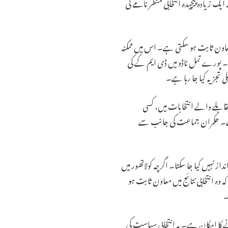
یک زیادہ پیچیدہ انتخابی منظر نامے کی
معاون ثابت ہو سکتی ہے۔ اس میں ممکنہ
یں۔ پورے تمل ناڈو میں ڈی ایم کے کی
 تجزیہ کیا جا رہا ہے۔
 مقابلے والے انتخابات میں، کسی
 ہے۔ حکمران جماعت کی جانب سے
از نہیں کیا جا سکتا۔ اگرچہ کولاتھور میں
ہ انتخابی نتائج میں معاون ثابت ہو
۔
ے کا امکان ہے۔ یہ انتخابی سیاست کی