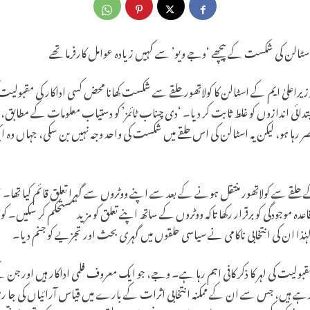
یں اسٹالن کی شکست کے پیچھے ‘وجے ویو’ سے کہیں زیادہ عوامل کارفرما تھے
زیراعلیٰ ایم کے اسٹالن کا کولاتھور حلقے سے شکست کھانا محض کسی اداکار کی مقبولیت کی ل
تدائی اندازوں کو غلط ثابت کر دیا۔ ‘دی چناب ٹائمز’ کو دستیاب معلومات کے مطابق، ا
ر رہا ہو، لیکن یہ اسٹالن کی اس حلقے میں شکست کی واحد وجہ نہیں بن سکی، جہاں 
وں لائٹس کے حلقے سے کولاتھور منتقل ہونے کے بعد سے اپنے ووٹروں سے گہرا تعلق قائم کیا ت
اعدہ موجودگی کو برقرار رکھا تاکہ ووٹروں کے ساتھ اپنے تعلق کو مزید مستحکم کر سکیں۔ کول
ہٰذا ان کی انتخابی ناکامی نے سیاسی حلقوں میں گہری بحث اور تجزیے کو جنم دیا۔
قبولیت کی لہر کا ذکر کافی اہم رہا ہے۔ وجے، جو ایک معروف فلمی اداکار ہیں اور جن 
 ہیں، جس سے ان کے ممکنہ انتخابی اثرات کے بارے میں قیاس آرائیاں کی جا ر