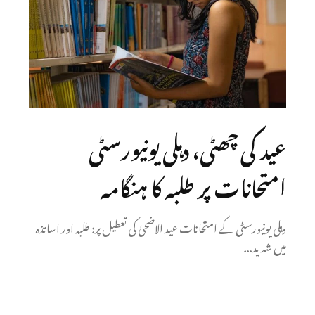
عید کی چھٹی، دہلی یونیورسٹی
امتحانات پر طلبہ کا ہنگامہ
دہلی یونیورسٹی کے امتحانات عید الاضحیٰ کی تعطیل پر: طلبہ اور اساتذہ
میں شدید...