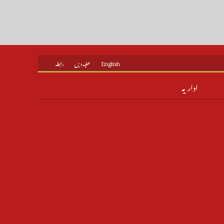
English
عطیہ دیں
رابطہ
اداریہ