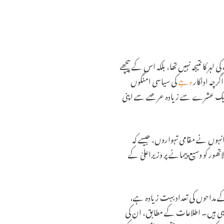
ہر کا نتیجہ نہیں تھا، بلکہ اس کے پیچھے
گرچہ اداکار
وجے
کی سیاسی امنگوں
وہ ایک عشرے سے زیادہ عرصے سے اپنی
ھا۔ انہوں نے مقامی تہواروں، جیسے کہ
اتھور کو وسیع پیمانے پر وزیراعلیٰ کے
کے مداحوں کی تعداد بہت زیادہ ہے،
ہی ہیں۔ اطلاعات کے مطابق، ان کی