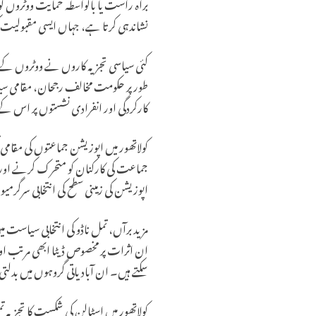
براہ راست یا بالواسطہ حمایت ووٹروں کو م
نشاندہی کرتا ہے، جہاں ایسی مقبولیت کی
کئی سیاسی تجزیہ کاروں نے ووٹروں کے م
طور پر حکومت مخالف رجحان، مقامی سیاسی 
کارکردگی اور انفرادی نشستوں پر اس کے 
کولاتھور میں اپوزیشن جماعتوں کی مقامی ت
جماعت کی کارکنان کو متحرک کرنے اور 
اپوزیشن کی زمینی سطح کی انتخابی سرگرمیو
مزید برآں، تمل ناڈو کی انتخابی سیاست میں
ان اثرات پر مخصوص ڈیٹا ابھی مرتب اور 
سکتے ہیں۔ ان آبادیاتی گروہوں میں بدل
کولاتھور میں اسٹالن کی شکست کا تجزیہ 