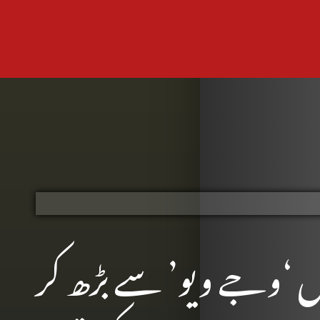
ں ‘وجے ویو’ سے بڑھ کر