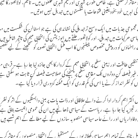
تاثر کر سکتی ہے، خاص طور پر شہری اور نیم شہری حلقوں میں۔ تاہم، کولاتھور کا نتیجہ ا
 لہریں خود بخود یقینی فتوحات یا شکستوں میں تبدیل نہیں ہوتیں۔
جموعی جذبات میں ایک وسیع تر تبدیلی کی نشاندہی کی ہے جو اسٹالن کی شکست میں 
حرکیات میں تبدیلی، اور کولاتھور حلقے میں اپوزیشن کی انتخابی مہم کی تاثیر شامل ہ
رہنماؤں کو درپیش مخصوص چیلنجوں کا اب مکمل انتخابی تصویر کو سمجھنے کے لیے تفصیلی
نظیمی طاقت اور زمینی سطح پر انتخابی مہم کے کردار کا بھی جائزہ لیا جا رہا ہے۔ قریبی
غیر فیصلہ کن ووٹروں تک مقامی سطح پر پہنچنے کی صلاحیت فیصلہ کن ثابت ہو سکتی
ں کو نظر انداز کرنے یا اس کی کم قدری کو ایک ممکنہ کمزوری قرار دیا گیا ہے۔
 اکثر اہم کردار ادا کرنے والے علاقائی اور ذات پات پر مبنی وابستگیوں کے اثر کو نظر اند
تجزیہ کیا جا رہا ہے، ریاست کے سیاسی ڈھانچے میں ان کی عمومی اہمیت بتاتی ہے کہ و
تی وفاداریاں اور رائے عامہ سیاسی منصوبہ سازوں کے لیے مطالعے کے اہم شعبے ہیں
تمل ناڈو کے تمام اہم سیاسی کھلاڑیوں کے مستقبل کے انتخابی منصوبوں کو متاثر کرن