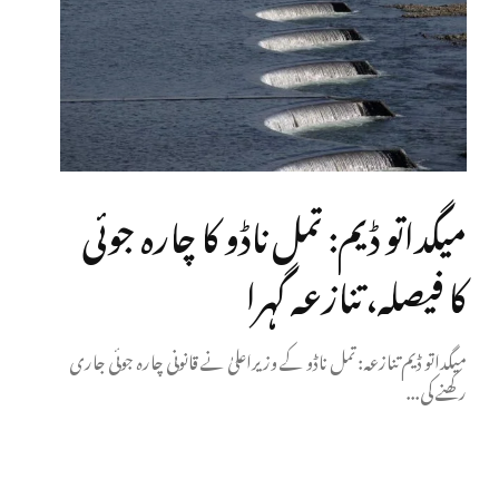
میگداتو ڈیم: تمل ناڈو کا چارہ جوئی
کا فیصلہ، تنازعہ گہرا
میگداتو ڈیم تنازعہ: تمل ناڈو کے وزیراعلیٰ نے قانونی چارہ جوئی جاری
رکھنے کی...