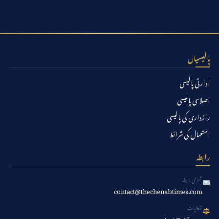
پالیسیاں
ادارتی پالیسی
اصلاحی پالیسی
رازداری کی پالیسی
استعمال کی شرائط
رابطہ
عمومی رابطہ
contact@thechenabtimes.com
شکایات
contact@ctft.org