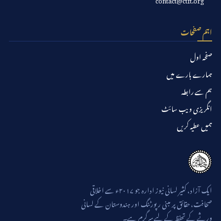
اہم صفحات
صفحہ اول
ہمارے بارے میں
ہم سے رابطہ
انگریزی ویب سائٹ
ہمیں عطیہ کریں
ایک آزاد، کثیر لسانی نیوز ادارہ جو ۲۰۱۷ء سے اخلاقی
صحافت، حقائق پر مبنی رپورٹنگ اور ہندوستان کے لسانی
ورثے کے تحفظ کے لیے سرگرم ہے۔