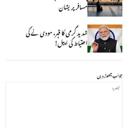
مسافر پریشان
شدید گرمی کا قہر، مودی نے کی
احتیاط کی اپیل!
جواب چھوڑ دیں