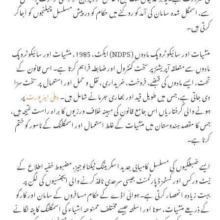
سے، اسمگل شدہ سامان کی آمد کو روکنے میں حکام کو درپیش مسلسل چیلنجوں کو اجاگر
کرتی ہیں۔
منشیات اور سائیکو ٹروپک مادوں (NDPS) ایکٹ، 1985، منشیات اور سائیکو ٹروپک
مادوں سے متعلقہ آپریشنز پر سخت کنٹرول اور ضابطہ فراہم کرتا ہے۔ اس قانون کے
تحت، ایسے مادوں کی قبضے، فروخت، خریداری، نقل و حمل اور استعمال پر سخت سزا
دی جاتی ہے، جس میں طویل قید اور بھاری جرمانے شامل ہیں۔
دہلی ایئرپورٹ
پر
ہونے والی گرفتاریاں اس جامع قانون کی مبینہ خلاف ورزیوں کا براہ راست نتیجہ ہیں،
جس کا مقصد ہندوستان میں منشیات کے غلط استعمال اور اسمگلنگ کے ناسور کو ختم
کرنا ہے۔
ایسے ضبطگیوں کی مسلسل کامیابی جدید اسکریننگ ٹیکنالوجیز، مضبوط خفیہ اطلاع کے
نیٹ ورکس اور کسٹمز ڈپارٹمنٹ جیسی سرحدی نافذ کرنے والی ایجنسیوں کی لگن پر
بہت زیادہ انحصار کرتی ہے۔ ہوائی اڈے کے حکام مسافروں کے سامان اور کارگو
کے ذریعے منشیات، سونا اور اسلحہ جیسے مختلف ممنوعہ اشیاء کی اسمگلنگ کا پتہ لگانے