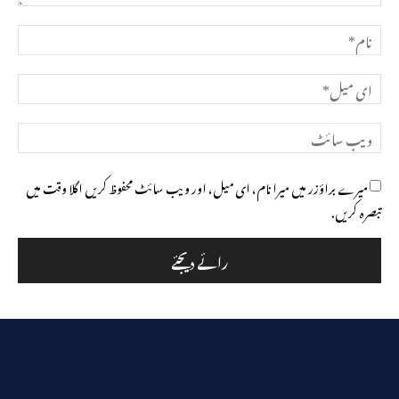
تبصرہ
نام*
ای
میل*
ویب
سائٹ
میرے براؤزر میں میرا نام، ای میل، اور ویب سائٹ محفوظ کریں اگلا وقت میں
تبصرہ کریں.