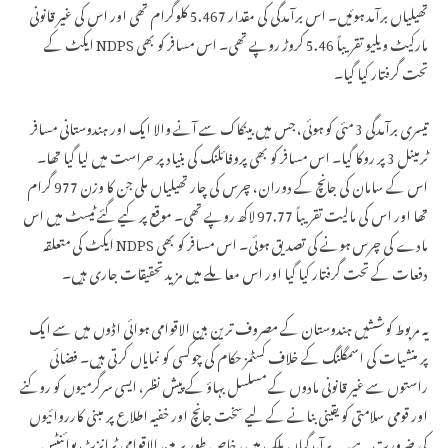
تھیلیاں برآمد ہوئیں۔ اس برآمدگی کی مقدار 5.467 کلوگرام تھی اور اس کی غیر قانونی
مارکیٹ ویلیو تقریباً 5.46 کروڑ روپے تھی۔ اس مسافر کو بھی NDPS ایکٹ کے
تحت گرفتار کیا گیا۔
تیسری برآمدگی 3 مئی کو ہوئی، جس میں بینکاک سے آنے والا ایک اور ہندوستانی مسافر
ٹرمینل 3 پر روکا گیا۔ اس مسافر کو بھی پروفائلنگ کی بنیاد پر حراست میں لیا گیا تھا۔
اس کے سامان کی جانچ کے دوران، چرس کی چار تھیلیاں ملی جن کا وزن 977 گرام
تھا اور اس کی مالیت تقریباً 97.77 لاکھ روپے تھی۔ موقع پر کیے گئے ٹیسٹ میں اس
مادے کی چرس ہونے کی تصدیق ہوئی۔ اس مسافر کو بھی NDPS ایکٹ کی متعلقہ
دفعات کے تحت گرفتار کیا گیا اور اس معاملے میں مزید تحقیقات جاری ہیں۔
یہ مربوط کوششیں ہندوستان کے مصروف ترین بین الاقوامی ہوائی اڈوں میں سے ایک
پر منشیات کی اسمگلنگ کے خلاف کسٹمز حکام کی چوکسی کو نمایاں کرتی ہیں۔ فضائی
راستوں سے غیر قانونی مادوں کے مسلسل بہاؤ کے پیش نظر، ایسی سرگرمیوں کو روکنے
اور قومی سلامتی کو یقینی بنانے کے لیے سخت جانچ اور خفیہ اطلاع پر مبنی کارروائیوں
کی ضرورت ہے۔ یہ برآمدگیاں ملک میں، خاص طور پر بین الاقوامی ٹرانزٹ پوائنٹس