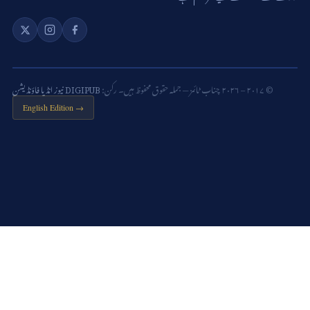
© ۲۰۱۷ – ۲۰۲۶ چناب ٹائمز — جملہ حقوق محفوظ ہیں۔ رکن:
DIGIPUB نیوز انڈیا فاؤنڈیشن
English Edition →