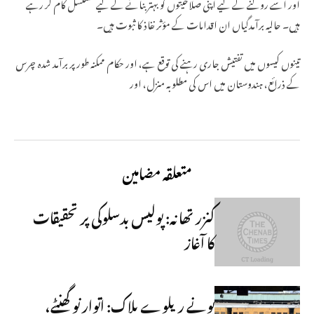
اور اسے روکنے کے لیے اپنی صلاحیتوں کو بہتر بنانے کے لیے مسلسل کام کر رہے
ہیں۔ حالیہ برآمدگیاں ان اقدامات کے مؤثر نفاذ کا ثبوت ہیں۔
تینوں کیسوں میں تفتیش جاری رہنے کی توقع ہے، اور حکام ممکنہ طور پر برآمد شدہ چرس
کے ذرائع، ہندوستان میں اس کی مطلوبہ منزل، اور
متعلقہ مضامین
کنزر تھانہ: پولیس بدسلوکی پر تحقیقات
کا آغاز
پونے ریلوے بلاک: اتوار نو گھنٹے،