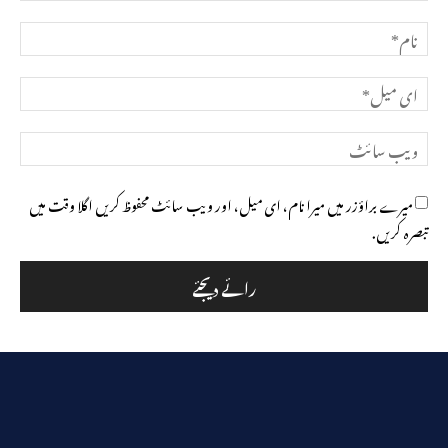
تبصرہ
نام*
ای
میل*
ویب
سائٹ
میرے براؤزر میں میرا نام، ای میل، اور ویب سائٹ محفوظ کریں اگلا وقت میں
تبصرہ کریں.