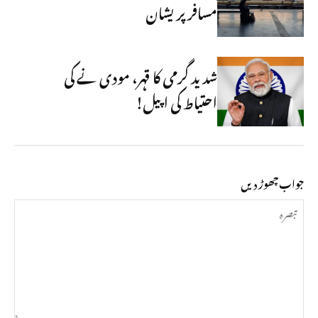
مسافر پریشان
شدید گرمی کا قہر، مودی نے کی
احتیاط کی اپیل!
جواب چھوڑ دیں