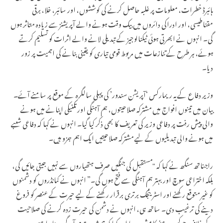
ہائبرڈ خطرات، معلومات پر غلبہ حاصل کرنے کی کوششوں، اور سائبر، خلا، برقی
مقناطیسی، اور ادراکی دائروں میں بیک وقت ہونے والے آپریشنز سے زیادہ متاثر ہوں
گی۔ انہوں نے ابھرتی ہوئی ٹیکنالوجیز کے تبدیلی لانے والے اثرات کو تسلیم کرتے
ہوئے، ہر طرح کے تنازعات میں مربوط قومی تیاری کو یقینی بنانے کی اہمیت پر زور
دیا۔
وزیر دفاع کے یہ ریمارکس ‘آپریشن سندور’ کی پہلی سالگرہ کے موقع پر سامنے آئے۔
بیان میں تینوں افواج میں مشترکہ صلاحیتوں، ہم آہنگی اور تکنیکی اپنانے میں ہونے
والی پیش رفت پر دفاعی وزیر کی تعریف کا بھی ذکر کیا گیا۔ انہوں نے کہا کہ دفاعی شعبے
میں ہونے والی تبدیلیوں کے لیے مشترکہ صلاحیتیں ایک اہم جزو ہیں۔
راجناتھ سنگھ نے کہا کہ "مستقبل کی جنگیں صرف ہتھیاروں سے نہیں جیتی جائیں گی،
بلکہ اختراعی سوچ اور بہتر ہم آہنگی سے فتح ہوں گی۔” انہوں نے کمانڈروں کو دشمنوں
کو غیر متوقع رکھنے اور اسٹریٹجک برتری برقرار رکھنے کے لیے حیرت کے عنصر کو فروغ
دینے کی ترغیب دی۔ ساتھ ہی، انہوں نے دشمن کی حیرت زدہ کرنے کی صلاحیت
کے خلاف چوکس رہنے کا مشورہ دیا اور کہا کہ ہمیشہ دو قدم آگے رہنا چاہیے۔