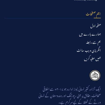
اہم صفحات
صفحہ اول
ہمارے بارے میں
ہم سے رابطہ
انگریزی ویب سائٹ
ہمیں عطیہ کریں
ایک آزاد، کثیر لسانی نیوز ادارہ جو ۲۰۱۷ء سے اخلاقی
صحافت، حقائق پر مبنی رپورٹنگ اور ہندوستان کے لسانی
ورثے کے تحفظ کے لیے سرگرم ہے۔