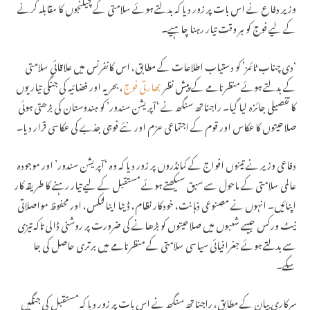
وزیر دفاع نے اس بات پر زور دیا کہ بدلتے ہوئے سلامتی کے چیلنجوں کا مقابلہ کرنے
کے لیے فوج کو ہر وقت تیار رہنا چاہیے۔
‘دی چناب ٹائمز’ کو دستیاب اطلاعات کے مطابق، اس کانفرنس میں علاقائی سلامتی
کے بدلتے ہوئے منظرنامے کے پیش نظر
بھارتی فوج
، بحریہ اور فضائیہ کی جنگی تیاریوں
کا تفصیلی جائزہ لیا گیا۔ راجناتھ سنگھ نے ‘آپریشن سندور’ کو ہندوستان کی بڑھتی ہوئی
صلاحیتوں کا عکاس اور قوم کے اجتماعی عزم اور نئے فوجی جذبے کی عکاسی قرار دیا۔
دفاعی وزیر نے تینوں افواج کے کمانڈروں پر زور دیا کہ وہ ‘آپریشن سندور’ اور موجودہ
عالمی سلامتی کے ماحول سے سبق سیکھتے ہوئے مستقبل کے لیے تیار رہنے کا طریقہ کار
اپنائیں۔ انہوں نے مصنوعی ذہانت، خودکار نظام، ڈیٹا اینالٹکس، اور محفوظ مواصلاتی
نیٹ ورکس جیسے شعبوں میں صلاحیتوں کو بڑھانے کی ضرورت پر روشنی ڈالی تاکہ تیزی
سے بدلتے ہوئے جغرافیائی سیاسی سلامتی کے منظرنامے میں برتری حاصل کی جا
سکے۔
سرکاری بیان کے مطابق، راجناتھ سنگھ نے اس بات پر زور دیا کہ مستقبل کی جنگیں