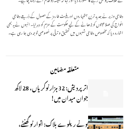
دفاعی وزیر نے جدید ترین ہتھیاروں اور پلیٹ فارمز کے حصول کے ذریعے دفاعی
افواج کی صلاحیتوں کو بڑھانے کے لیے حکومت کے عزم کو دہرایا۔ انہوں نے یہ بھی
اشارہ دیا کہ مخصوص دفاعی شعبوں میں تحقیق و ترقی پر خصوصی توجہ دی جا رہی ہے۔
متعلقہ مضامین
اتر پردیش: 32 ہزار نوکریاں، 28 لاکھ
جوان میدان میں!
پونے ریلوے بلاک: اتوار نو گھنٹے،