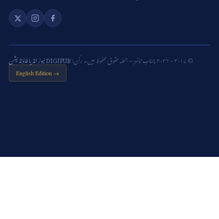
© ۲۰۱۷ – ۲۰۲۶ چناب ٹائمز — جملہ حقوق محفوظ ہیں۔ رکن:
DIGIPUB نیوز انڈیا فاؤنڈیشن
English Edition →