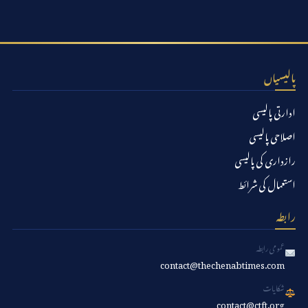
پالیسیاں
ادارتی پالیسی
اصلاحی پالیسی
رازداری کی پالیسی
استعمال کی شرائط
رابطہ
عمومی رابطہ
contact@thechenabtimes.com
شکایات
contact@ctft.org