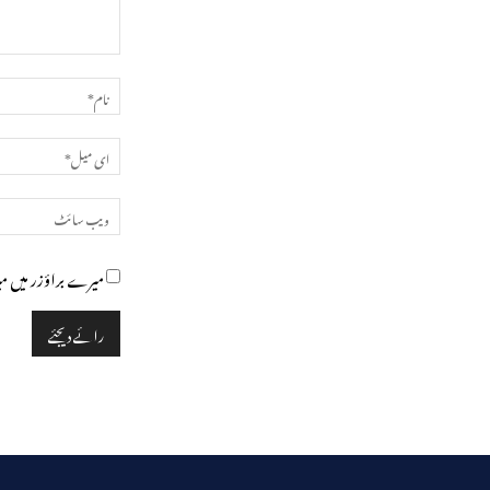
تبصرہ
میرے براؤزر میں می