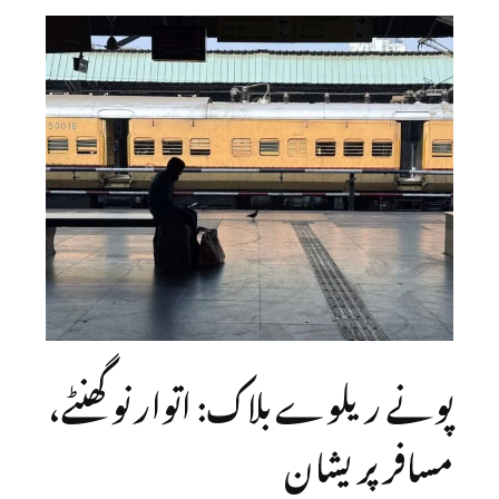
پونے ریلوے بلاک: اتوار نو گھنٹے،
مسافر پریشان