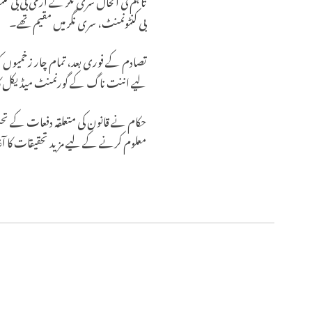
تاہم فی الحال سری نگر کے آرمی بی بی ک
بی کنٹونمنٹ، سری نگر میں مقیم تھے۔
لیے اننت ناگ کے گورنمنٹ میڈیکل کالج (GMC) میں ریفر کر د
معلوم کرنے کے لیے مزید تحقیقات کا آ