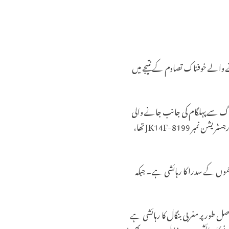
ے والے خوفناک تصادم کے نتیجے میں
یباً 2:05 بجے اس وقت پیش آیا جب اننت ناگ سے پہلگام کی جانب جانے والی
ایک گاڑی، جس کا رجسٹریشن نمبر JK02DD-4388 تھا، پہلگام سے اننت ناگ کی جانب آنے والی ایک ایٹوس کار، جس کا رجسٹریشن نمبر JK14F-8199 تھا،
جموں کے سدرا کا رہائشی ہے۔ جبکہ
ل طور پر مغربی بنگال کا رہائشی ہے