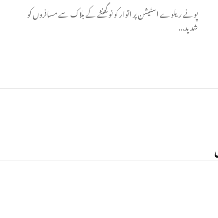
پونے ریلوے اسٹیشن پر اتوار کو نو گھنٹے کے بلاک سے مسافروں کو
شدید...