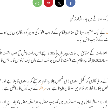
ک حادثے میں چار افراد زخمی
گ
کے ایک مشہور سیاحتی مقام پہلگام کے قریب اتوار کی دوپہر کو دو گاڑیوں میں ہون
پوسٹ کے قریب پیش آیا۔
"دی چناب ٹائمز” کو موصول ہونے والی اطلاعات کے مطابق، یہ حادثہ دوپہر تقر
لی گاڑی کو انکش سندی نامی شخص چلا رہا تھا، جو سنجے کمار سندی کا بیٹا ہے اور 
چلا رہا تھا، جو غلام نبی سلطان کا بیٹا ہے اور
سرینگر
کے سید کدل کا رہائشی ہے۔
ور دو مسافر شامل ہیں۔ مسافروں میں کلدیپ منڈل، جو نریش منڈل کا بیٹا ہے اور اص