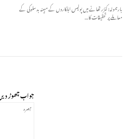
بارہمولہ: کنزر تھانے میں پولیس اہلکاروں کے مبینہ بدسلوکی کے
معاملے پر تحقیقات کا...
جواب چھوڑ دیں