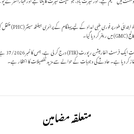
نٹونمنٹ میں مقیم ہے، اور سیرت باؤ، جو سمپت سیرت کا بیٹا ہے اور مہاراشٹر کے پون
تصادم کے فوری بعد، تمام چار 
یا گیا۔
حکام نے قانون
غاز کر دیا ہے۔ حادثے کی وجوہات کے حوالے سے مزید تفصیلات کا انتظار ہے۔
متعلقہ مضامین