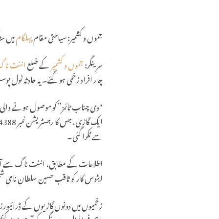
جموں و کشمیر: سیاحتی مقام
پہلگام
میں سڑ
سرینگر:
جموں و کشمیر
کے ضلع
اننت نا
چار افراد زخمی ہو گئے۔ یہ حادثہ ٹول 
سے ٹکرا گئی۔
اطلاعات کے مطابق، اننت ناگ سے آنے وا
ایٹوس کار کو ثاقب حسین سلطان نامی شخص 
زخمیوں میں دونوں گاڑیوں کے ڈرائیورز ا