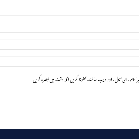
را نام، ای میل، اور ویب سائٹ محفوظ کریں اگلا وقت میں تبصرہ کریں.