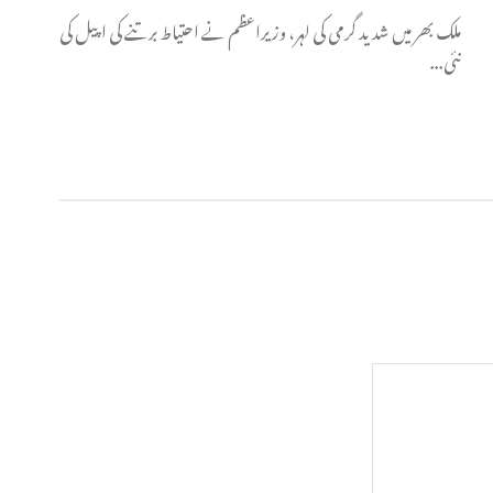
ملک بھر میں شدید گرمی کی لہر، وزیراعظم نے احتیاط برتنے کی اپیل کی
نئی...