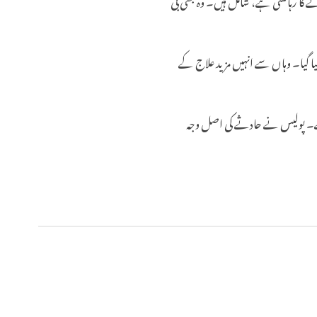
ے کا رہائشی ہے، شامل ہیں۔ وہ بھی بی
زخمیوں کو ابتدائی طور پر فوری طبی امداد کے لیے پہلگام کے پرائمری ہیلتھ سینٹر (PHC) منتقل کیا گیا۔ وہاں سے انہیں مزید علاج کے
 کی متعلقہ دفعات کے تحت ایک فرسٹ انفارمیشن رپورٹ (FIR) درج کر لی ہے، جس کا نمبر 37/2026 ہے۔ پولیس نے حادثے کی اصل وجہ