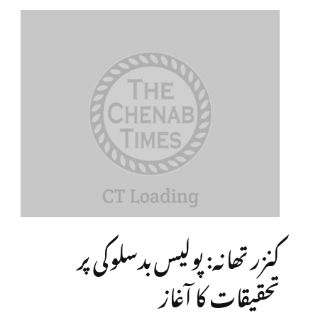
کنزر تھانہ: پولیس بدسلوکی پر
تحقیقات کا آغاز