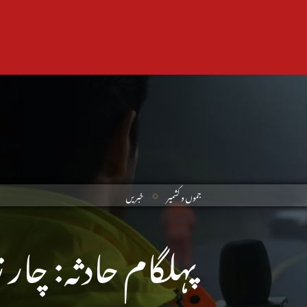
جموں و کشمیر
خبریں
پہلگام حادثہ: چار 