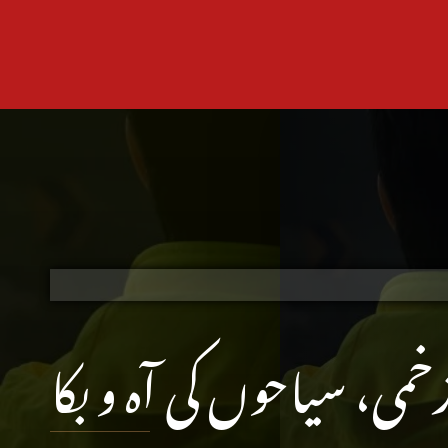
زخمی، سیاحوں کی آہ و بکا