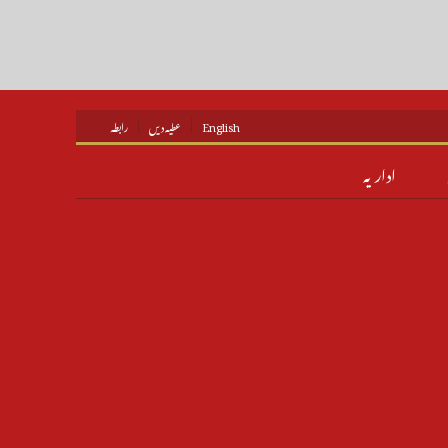
English
عطیہ دیں
رابطہ
اداریہ