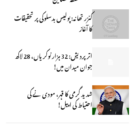
کنزر تھانہ: پولیس بدسلوکی پر تحقیقات
کا آغاز
اتر پردیش: 32 ہزار نوکریاں، 28 لاکھ
جوان میدان میں!
شدید گرمی کا قہر، مودی نے کی
احتیاط کی اپیل!