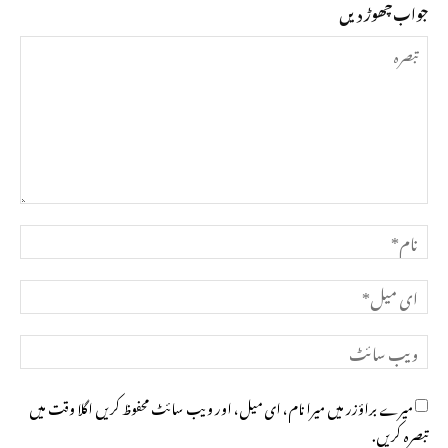
جواب چھوڑ دیں
تبصرہ
نام*
ای
میل*
ویب
سائٹ
میرے براؤزر میں میرا نام، ای میل، اور ویب سائٹ محفوظ کریں اگلا وقت میں
تبصرہ کریں.