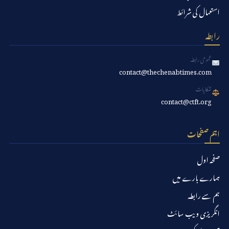
استعمال کی شرائط
رابطہ
عمومی رابطہ
contact@thechenabtimes.com
شکایات
contact@ctft.org
اہم صفحات
صفحہ اول
ہمارے بارے میں
ہم سے رابطہ
انگریزی ویب سائٹ