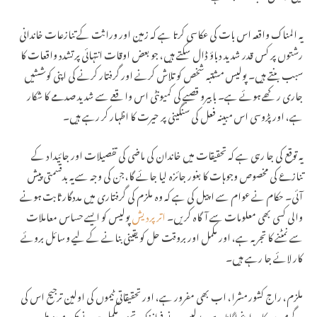
یہ المناک واقعہ اس بات کی عکاسی کرتا ہے کہ زمین اور وراثت کے تنازعات خاندانی
رشتوں پر کس قدر شدید دباؤ ڈال سکتے ہیں، جو بعض اوقات انتہائی پرتشدد واقعات کا
سبب بنتے ہیں۔ پولیس مشتبہ شخص کو تلاش کرنے اور گرفتار کرنے کی اپنی کوششیں
جاری رکھے ہوئے ہے۔ بابیرو قصبے کی کمیونٹی اس واقعے سے شدید صدمے کا شکار
ہے، اور پڑوسی اس مبینہ فعل کی سنگینی پر حیرت کا اظہار کر رہے ہیں۔
یہ توقع کی جا رہی ہے کہ تحقیقات میں خاندان کی ماضی کی تفصیلات اور جائیداد کے
تنازعے کی مخصوص وجوہات کا بغور جائزہ لیا جائے گا، جن کی وجہ سے یہ بدقسمتی پیش
آئی۔ حکام نے عوام سے اپیل کی ہے کہ وہ ملزم کی گرفتاری میں مددگار ثابت ہونے
والی کسی بھی معلومات سے آگاہ کریں۔
اتر پردیش
پولیس کو ایسے حساس معاملات
سے نمٹنے کا تجربہ ہے، اور مکمل اور بروقت حل کو یقینی بنانے کے لیے وسائل بروئے
کار لائے جا رہے ہیں۔
ملزم، راج کشور مشرا، اب بھی مفرور ہے، اور تحقیقاتی ٹیموں کی اولین ترجیح اس کی
سرگرمیوں کا سراغ لگانا ہے۔ پولیس نے فرانزک تجزیہ مکمل ہونے تک مبینہ طور پر