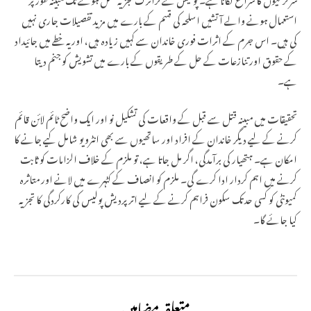
استعمال ہونے والے آتشیں اسلحہ کی قسم کے بارے میں مزید تفصیلات جاری نہیں
کی ہیں۔ اس جرم کے اثرات فوری خاندان سے کہیں زیادہ ہیں، اور یہ خطے میں جائیداد
کے حقوق اور تنازعات کے حل کے طریقوں کے بارے میں تشویش کو جنم دیتا
ہے۔
تحقیقات میں مبینہ قتل سے قبل کے واقعات کی تشکیل نو اور ایک واضح ٹائم لائن قائم
کرنے کے لیے دیگر خاندان کے افراد اور ساتھیوں سے بھی انٹرویو شامل کیے جانے کا
امکان ہے۔ ہتھیار کی برآمدگی، اگر مل جاتا ہے، تو ملزم کے خلاف الزامات کو ثابت
کرنے میں اہم کردار ادا کرے گی۔ ملزم کو انصاف کے کٹہرے میں لانے اور متاثرہ
کمیونٹی کو کسی حد تک سکون فراہم کرنے کے لیے اتر پردیش پولیس کی کارکردگی کا تجزیہ
کیا جائے گا۔
متعلقہ مضامین