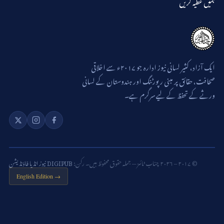
ہمیں عطیہ کریں
ایک آزاد، کثیر لسانی نیوز ادارہ جو ۲۰۱۷ء سے اخلاقی
صحافت، حقائق پر مبنی رپورٹنگ اور ہندوستان کے لسانی
ورثے کے تحفظ کے لیے سرگرم ہے۔
© ۲۰۱۷ – ۲۰۲۶ چناب ٹائمز — جملہ حقوق محفوظ ہیں۔ رکن:
DIGIPUB نیوز انڈیا فاؤنڈیشن
English Edition →