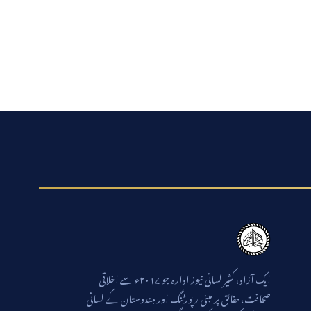
ایک آزاد، کثیر لسانی نیوز ادارہ جو ۲۰۱۷ء سے اخلاقی
صحافت، حقائق پر مبنی رپورٹنگ اور ہندوستان کے لسانی