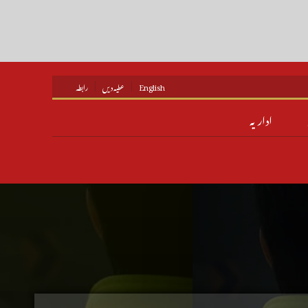
English
عطیہ دیں
رابطہ
اداریہ