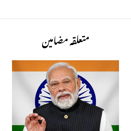
متعلقہ مضامین