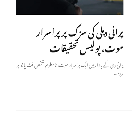
پرانی دہلی کی سڑک پر پراسرار
موت، پولیس تحقیقات
پرانی دہلی کے بازار میں ایک پراسرار موت: نامعلوم شخص فٹ پاتھ پر
مردہ...