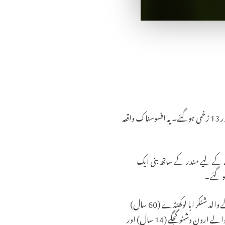
مہاراشٹر کے ضلع سانگلی میں واقع ایک مندر کی دیوار طوفانی بارش کے دوران گرنے سے کم از کم چھ عقیدت مند جاں بحق اور 13 زخمی ہوگئے۔ یہ افسوسناک واقعہ
 کے لیے مندر کے ساتھ بنی ایک
و گئے۔
جاں بحق ہونے والوں میں سنگیتا رام گوندا چودھری (30 سال)، ان کی بہن منگل بھوساھیب موٹھے (32 سال) اور ان کے والد شنکر ابا لوکھنڈے (60 سال)
شامل ہیں، جن کا تعلق جات تحصیل کے پانڈوجاری علاقے سے تھا۔ اس کے علاوہ، وجے پورہ ضلع، کرناٹک سے تعلق رکھنے والے ارون وشنو گجگے (14 سال) اور