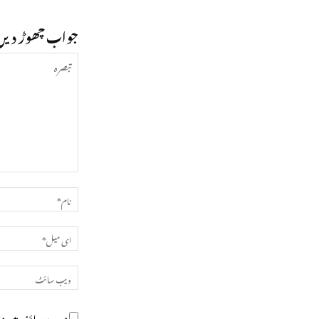
جواب چھوڑ دیں
تبصرہ
میرے براؤزر میں می