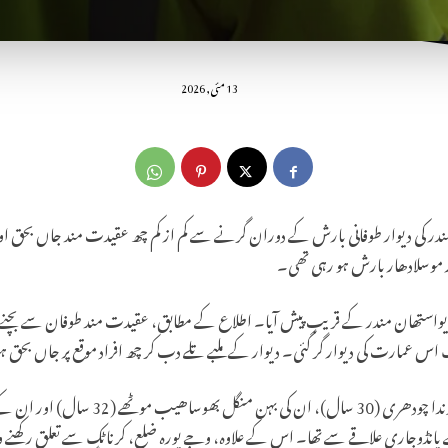
13 مئی, 2026
ر موسلادھار بارش ہو رہی تھی۔
ی دیواستھان مندر کے قریب پیش آیا۔ اطلاع کے مطابق، عقیدت مند طوفان سے بچنے
 اس عمارت کی دیوار گر گئی۔ دیوار کے ملبے تلے دب کر چھ افراد موقع پر جاں بحق ہ