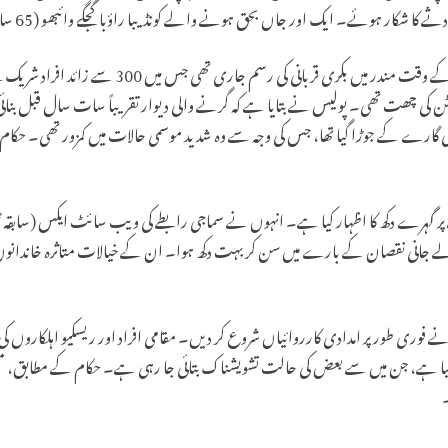
سانگلی ضلع پولیس کے مطابق، حادثے کے وقت مندر میں بکری
 کی چھت تھی۔ پولیس نے بتایا ہے کہ گرنے والی دیوار تقریباً سات سال قبل بنائی گ
یر کسی گارے کے جوڑا گیا تھا، جس کی وجہ سے وہ شدید موسمی حالات میں کمزور تھی۔ حکا
ہرے دکھ کا اظہار کیا ہے۔ انہوں نے سماجی رابطے کی ویب سائٹ ایکس (سابقہ ٹوئٹر) 
ے جانی نقصان کے بارے میں سن کر بہت دکھ ہوا۔ ان کے خیالات متاثرہ خاندانو
ے فوری طور پر امدادی کارروائیاں شروع کر دیں۔ مقامی افراد اور ریسکیو اہلکاروں کی مد
یا گیا ہے، جن میں سے بعض کی حالت تشویشناک بتائی جا رہی ہے۔ حکام کے مطابق، م