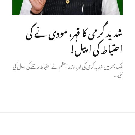
شدید گرمی کا قہر، مودی نے کی
احتیاط کی اپیل!
ملک بھر میں شدید گرمی کی لہر، وزیراعظم نے احتیاط برتنے کی اپیل کی
نئی...