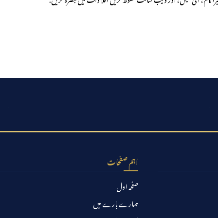
اہم صفحات
صفحہ اول
ہمارے بارے میں