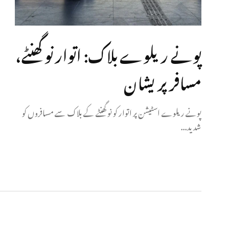
پونے ریلوے بلاک: اتوار نو گھنٹے،
مسافر پریشان
پونے ریلوے اسٹیشن پر اتوار کو نو گھنٹے کے بلاک سے مسافروں کو
شدید...