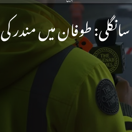
سانگلی: طوفان میں مندر ک