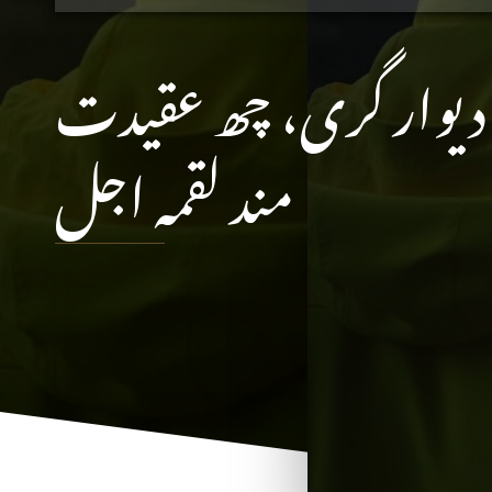
ی دیوار گری، چھ عقیدت
مند لقمہ اجل