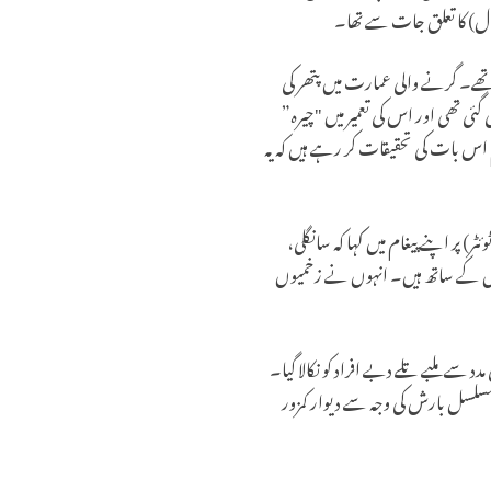
 قربانی کی رسم جاری تھی جس میں 300 سے زائد افراد شریک تھے۔ گرنے والی عمارت میں پتھر کی
ئی تھی اور اس کی تعمیر میں "چیرہ”
م اس بات کی تحقیقات کر رہے ہیں کہ یہ
پر اپنے پیغام میں کہا کہ سانگلی،
ں کے ساتھ ہیں۔ انہوں نے زخمیوں
د سے ملبے تلے دبے افراد کو نکالا گیا۔
سلسل بارش کی وجہ سے دیوار کمزور