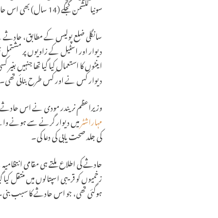
سونیا لکشمن گجگے (14 سال) بھی اس حادثے کا شکار ہوئے۔ ایک اور جاں بحق ہونے والے کونڈیبا راؤبا گجگے وائبھو (65 سال) کا تعلق جات سے تھا۔
دیوار اور اسٹیل کے زاویوں پر مشتمل ٹن
اینٹوں کا استعمال کیا گیا تھا جنہیں بغ
دیوار کس نے اور کس طرح بنائی تھی۔
وزیراعظم نریندر مودی نے اس حادثے پر گ
مہاراشٹر
میں دیوار گرنے سے ہونے وال
کی جلد صحت یابی کی دعا کی۔
حادثے کی اطلاع ملتے ہی مقامی انتظامیہ ن
زخمیوں کو قریبی اسپتالوں میں منتقل ک
ہوگئی تھی، جو اس حادثے کا سبب بنی۔