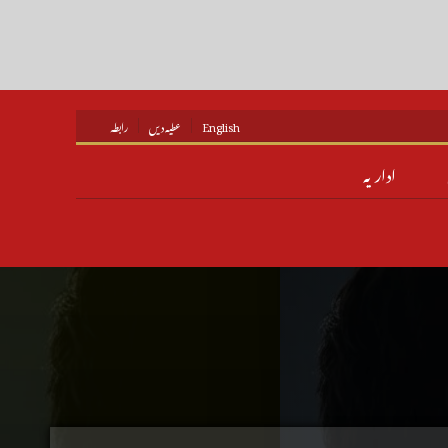
English
عطیہ دیں
رابطہ
اداریہ