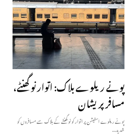
پونے ریلوے بلاک: اتوار نو گھنٹے،
مسافر پریشان
پونے ریلوے اسٹیشن پر اتوار کو نو گھنٹے کے بلاک سے مسافروں کو
شدید...