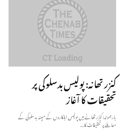
کنزر تھانہ: پولیس بدسلوکی پر
تحقیقات کا آغاز
بارہمولہ: کنزر تھانے میں پولیس اہلکاروں کے مبینہ بدسلوکی کے
معاملے پر تحقیقات کا...