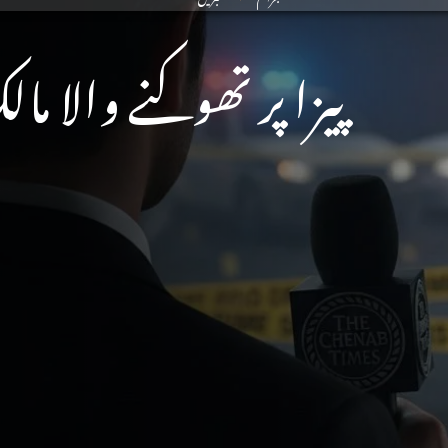
پیزا پر تھوکنے والا م