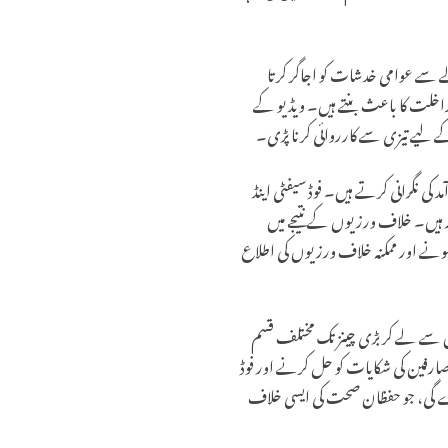
ے سے عوامی خدشات کو اجاگر کرتا
مداخلت کا باعث بنتے ہیں۔ ویڈیو کے
کے لیے تیزی سے کارروائی کرنا پڑی۔
نگرانی کرتے ہیں۔ فوڈ سیفٹی اینڈ
کے ذمہ دار ہیں۔ خلاف ورزیوں کے نتیجے میں
ا ہونے اور ممکنہ خلاف ورزیوں کی اطلاع
ٹے ریستورانوں سے لے کر بڑی چینز تک مختلف قسم
صارفین کی شکایات کو حل کرنے اور فوڈ
 کرے گی، جو حفظان صحت کی ایسی خلاف