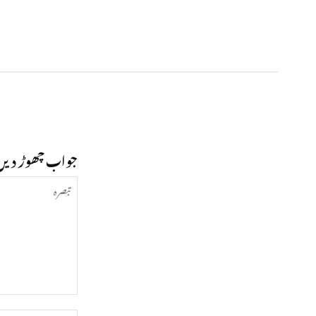
جواب چھوڑ دیں
تبصرہ