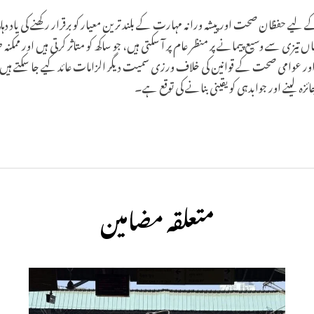
ے لیے حفظان صحت اور پیشہ ورانہ مہارت کے بلند ترین معیار کو برقرار رکھنے کی یاد دہ
ں تیزی سے وسیع پیمانے پر منظر عام پر آ سکتی ہیں، جو ساکھ کو متاثر کرتی ہیں اور ممکنہ ط
ور عوامی صحت کے قوانین کی خلاف ورزی سمیت دیگر الزامات عائد کیے جا سکتے ہ
زہ لینے اور جوابدہی کو یقینی بنانے کی توقع ہے۔
متعلقہ مضامین