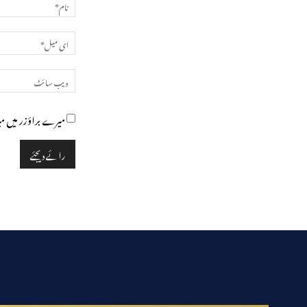
میرے براؤزر میں می