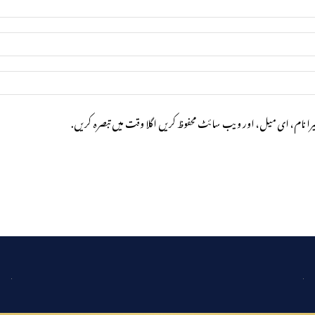
را نام، ای میل، اور ویب سائٹ محفوظ کریں اگلا وقت میں تبصرہ کریں.