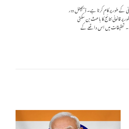
انی کے طور پر کام کرتا ہے۔ ڈیجیٹل دور
ور پر قانونی نتائج کا باعث بن سکتی
یں۔ تحقیقات میں اس واقعے کے