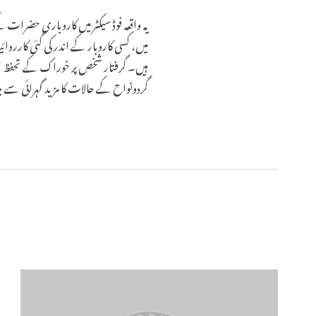
یہ واقعہ فوڈ سیکٹر میں کاروباری حضرات ک
میں، کسی کاروبار کے اندر کی گئی کارروائیا
ہیں۔ گرفتار شخص پر خوراک کے تحفظ ا
گردونواح کے حالات کا مزید گہرائی سے جائ