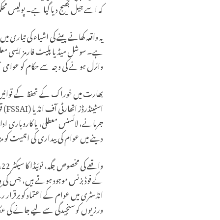
کہ اسے جیل بھیج دیا گیا ہے۔ پولیس محک
یہ واقعہ کھانے پینے کی اشیاء کی تیار
ہے۔ سوشل میڈیا پلیٹ فارمز ایسی معلوم
وائرل ہونے کی وجہ سے حکام کو عوامی غم
بھارت میں خوراک کے تحفظ کے قوانین 
اسٹ
جرمانے، لائسنس معطلی، یا کاروباری ادار
دینے میں عوام کی بیداری کی اہمیت کو 
و
کے فوڈ بزنس موجود ہوتے ہیں، جس کی وج
انڈسٹری میں عوام کے اعتماد کو برقرار 
ورزیوں کو سنجیدگی سے لیے جانے کی ع