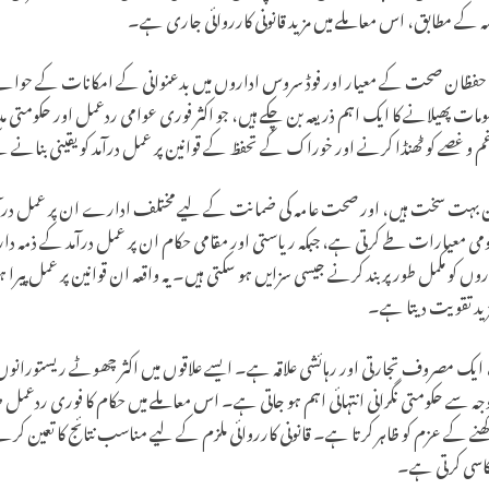
مہ کے مطابق، اس معاملے میں مزید قانونی کارروائی جاری ہے۔
ی میں حفظان صحت کے معیار اور فوڈ سروس اداروں میں بدعنوانی کے امکانات کے حوال
ات پھیلانے کا ایک اہم ذریعہ بن چکے ہیں، جو اکثر فوری عوامی ردعمل اور حکومتی 
 و غصے کو ٹھنڈا کرنے اور خوراک کے تحفظ کے قوانین پر عمل درآمد کو یقینی بنانے 
بہت سخت ہیں، اور صحت عامہ کی ضمانت کے لیے مختلف ادارے ان پر عمل درآمد کی 
ینڈرڈز اتھارٹی آف انڈیا (FSSAI) قومی معیارات طے کرتی ہے، جبکہ ریاستی اور مقامی حکام ان پر عمل درآمد 
وں کو مکمل طور پر بند کرنے جیسی سزایں ہو سکتی ہیں۔ یہ واقعہ ان قوانین پر عمل پیر
مزید تقویت دیتا ہے۔
اقعے کی مخصوص جگہ، نوئیڈا کا سیکٹر 22، ایک مصروف تجارتی اور رہائشی علاقہ ہے۔ ایسے علاقوں میں اکثر چھو
ہ سے حکومتی نگرانی انتہائی اہم ہو جاتی ہے۔ اس معاملے میں حکام کا فوری ردعمل 
رکھنے کے عزم کو ظاہر کرتا ہے۔ قانونی کارروائی ملزم کے لیے مناسب نتائج کا تعین
کاسی کرتی ہے۔