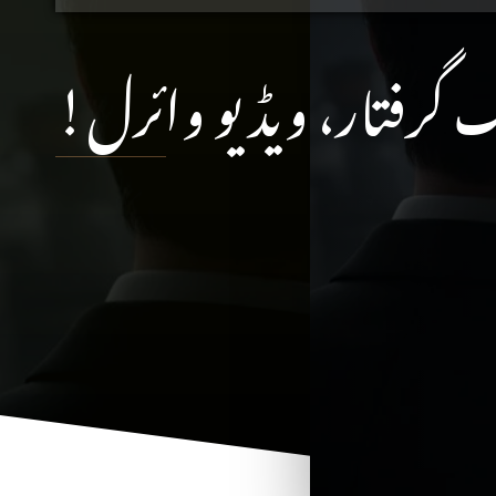
الک گرفتار، ویڈیو وائرل!