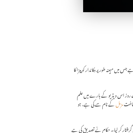
س میں مبینہ طور پر دکاندار کو پیزا کا
ے روز اس ویڈیو کے بارے میں علم
شناخت
مزمل
کے نام سے کی ہے، جو
گرفتار کر لیا۔ حکام نے تصدیق کی ہے