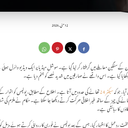
12 مئی, 2026
جین کے سنگین معاملے میں گرفتار کر لیا گیا ہے۔ سوشل میڈیا پر ایک ویڈیو وائرل ہوئی ہے ج
کھایا گیا ہے۔ اس واقعے نے صارفین میں شدید غصے کو جنم دیا ہے۔
یا، جو کہ
سیکٹر 24
تھانے کی حدود میں آتا ہے۔ اطلاع کے مطابق، پولیس کو اتوار ک
ی کھانے کی چیز کے ساتھ غیر اخلاقی حرکت کرتے دیکھا جا سکتا ہے۔ حکام نے ملزم کی 
سخت ردعمل کا اظہار کیا، جس کے بعد پولیس نے فوری کارروائی کرتے ہوئے مزمل کو 