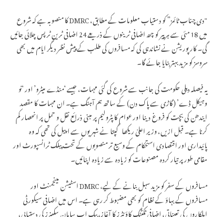
اتر پردیش میں 32 ہزار اسامیوں کے لیے 28...
"دی چناب ٹائمز” کو دستیاب معلومات کے مطابق، DMRC کا منصوبہ ہے کہ شروع
میں 18 مئی سے ہر پیر کو چھ اضافی ٹرینوں کے ذریعے 24 اضافی ٹرین ٹرپس چلائی جائیں
گی۔ کارپوریشن نے نشاندہی کی کہ مسافروں کی طلب کے پیش نظر دیگر ایام میں بھی
سروسز کو مزید بہتر بنایا جائے گا۔
یہ فیصلہ دہلی حکومت کی جانب سے شروع کی گئی مہمات، جیسے ‘منڈے میٹرو’ اور ‘نو
وہیکل ڈے’ (گاڑی سے پاک دن) کے ساتھ ہم آہنگ ہے۔ ان مہمات کا مقصد
ایندھن کی بچت کو فروغ دینا اور عوام کا پٹرولیم پر مبنی ذرائع نقل و حمل پر انحصار کم
کرنا ہے۔ قبل ازیں، وزیر اعلیٰ ریکھا گپتا نے شہریوں سے اپیل کی تھی کہ وہ
پائیداری اور اقتصادی استحکام کے وسیع تر منصوبوں کے تحت پبلک ٹرانسپورٹ اور
مقامی طور پر تیار کردہ مصنوعات کو زیادہ سے زیادہ اپنائیں۔
مسافروں کے سفر کو مزید سہل بنانے کے لیے، DMRC اسٹیشن مینجمنٹ اور
مسافروں کے بہاؤ کے نظام کو بھی مضبوط کر رہی ہے۔ اس میں اضافی سیکورٹی
اہلکاروں کی تعیناتی، اضافی ٹکٹنگ کاؤنٹرز کا آغاز، بیک اپ سامان سکینرز کی دستیابی،