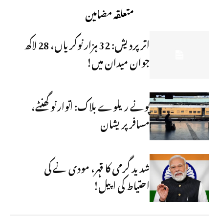
متعلقہ مضامین
اتر پردیش: 32 ہزار نوکریاں، 28 لاکھ
جوان میدان میں!
پونے ریلوے بلاک: اتوار نو گھنٹے،
مسافر پریشان
شدید گرمی کا قہر، مودی نے کی
احتیاط کی اپیل!