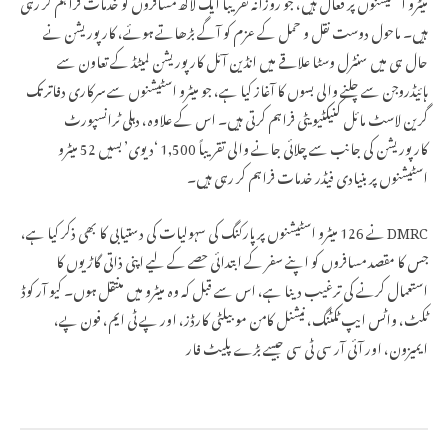
میٹرو اسٹیشنوں پر فعال ہیں، جو روزانہ تقریباً ایک لاکھ مسافروں کو خدمات فراہم کر رہی
ہیں۔ ماحول دوست نقل و حمل کے عزم کو آگے بڑھاتے ہوئے، کارپوریشن نے
حال ہی میں سنٹرل وسٹا علاقے میں انڈین آئل کارپوریشن لمیٹڈ کے تعاون سے
ہائیڈروجن سے چلنے والی بسوں کا آغاز کیا ہے، جو میٹرو اسٹیشنوں سے سرکاری دفاتر تک
گرین لاسٹ مائل کنیکٹیویٹی فراہم کرتی ہیں۔ اس کے علاوہ، دہلی ٹرانسپورٹ
کارپوریشن کی جانب سے چلائی جانے والی تقریباً 1,500 ‘دیوی’ بسیں 52 میٹرو
اسٹیشنوں پر بنیادی فیڈر خدمات فراہم کر رہی ہیں۔
DMRC نے 126 میٹرو اسٹیشنوں پر پارکنگ کی سہولیات کی دستیابی کا بھی ذکر کیا ہے،
جس کا مقصد مسافروں کو اپنے سفر کے ابتدائی حصے کے لیے اپنی ذاتی گاڑیوں کا
استعمال کرنے کی ترغیب دینا ہے، اس سے قبل کہ وہ میٹرو میں منتقل ہوں۔ کیو آر کوڈ
ٹکٹ، واٹس ایپ ٹکٹنگ، نیشنل کامن موبیلٹی کارڈز، اور پے ٹی ایم، فون پے،
ایمیزون، اور آئی آر سی ٹی سی جیسے بڑے پلیٹ فار