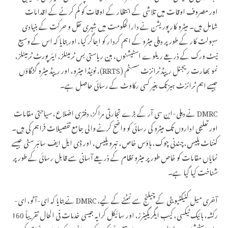
اور مصروف اوقات میں تلاشی کے انتظار کے اوقات کو کم کرنے کے اقدامات
شامل ہیں۔ میٹرو کارپوریشن نے دارالحکومت میں شہری نقل و حرکت کے بنیادی
سہولت کار کے طور پر دہلی میٹرو کے اہم کردار کو اجاگر کیا، اور بتایا کہ اس کے وسیع
نیٹ ورک کے ذریعے ریلوے اسٹیشنوں، بین ریاستی بس ٹرمینلز، ایئرپورٹ ٹرمینلز،
نمو بھارت ریجنل ریپڈ ٹرانزٹ سسٹم (RRTS)، نوئیڈا میٹرو، اور ریپڈ میٹرو گڑگاؤں
جیسے اہم ٹرانزٹ ہبز تک بغیر کسی رکاوٹ کے رسائی حاصل ہے۔
DMRC نے دہلی-این سی آر کے بڑے تجارتی مراکز، دفتری اضلاع، سیاحتی مقامات
اور تعلیمی اداروں تک میٹرو کی رسائی کو واضح کرنے والی جامع تفصیلات فراہم کی ہیں۔
کنناٹ پلیس، چندنی چوک، ہاؤس خاص، نہرو پلیس، اور ڈی ایل ایف سائبر سٹی جیسے
نمایاں مقامات کو خاص طور پر میٹرو نظام کے ذریعے آسانی سے قابل رسائی کے طور پر
شناخت کیا گیا ہے۔
آخری میل کنیکٹیویٹی کے چیلنج سے نمٹنے کے لیے، DMRC نے بتایا کہ ای-آٹو، ای-
رکشہ، بائیک ٹیکسی، کیب ایگریگیٹرز، اور سائیکل کرایہ جیسی خدمات فی الحال تقریباً 160