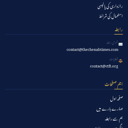
رازداری کی پالیسی
استعمال کی شرائط
رابطہ
عمومی رابطہ
contact@thechenabtimes.com
شکایات
contact@ctft.org
اہم صفحات
صفحہ اول
ہمارے بارے میں
ہم سے رابطہ
انگریزی ویب سائٹ