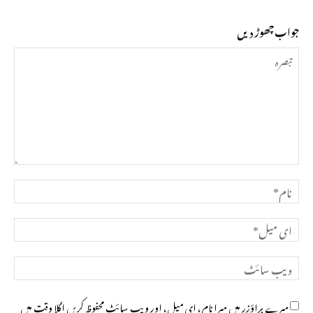
جواب چھوڑ دیں
تبصرہ
نام*
ای
میل*
ویب
سائٹ
میرے براؤزر میں میرا نام، ای میل، اور ویب سائٹ محفوظ کریں اگلا وقت میں