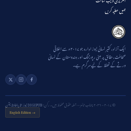
ہمیں عطیہ کریں
ایک آزاد، کثیر لسانی نیوز ادارہ جو ۲۰۱۷ء سے اخلاقی
صحافت، حقائق پر مبنی رپورٹنگ اور ہندوستان کے لسانی
ورثے کے تحفظ کے لیے سرگرم ہے۔
© ۲۰۱۷ – ۲۰۲۶ چناب ٹائمز — جملہ حقوق محفوظ ہیں۔ رکن:
DIGIPUB نیوز انڈیا فاؤنڈیشن
English Edition →