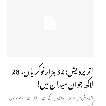
اتر پردیش: 32 ہزار نوکریاں، 28
لاکھ جوان میدان میں!
اتر پردیش میں 32 ہزار اسامیوں کے لیے 28 لاکھ سے زائد نوجوانوں
کی...