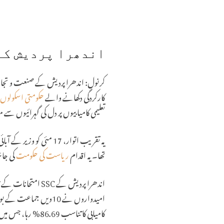
اندھرا پردیش کے
کرنول: اندھرا پردیش کے صنعت و تج
کارکردگی دکھانے والے
حکومتی اسکولوں
تعلیمی کامیابیوں پر دل کی گہرائیوں سے م
یہ تقریب اتوار، 17 مئی 
تھا۔ یہ اقدام
ریاست کی حکومت
کی جان
کامیابی کا تناسب 86.69% رہا، جس میں لڑکیوں نے لڑکوں کے مقابلے میں زیادہ کامیابی حاصل کی۔