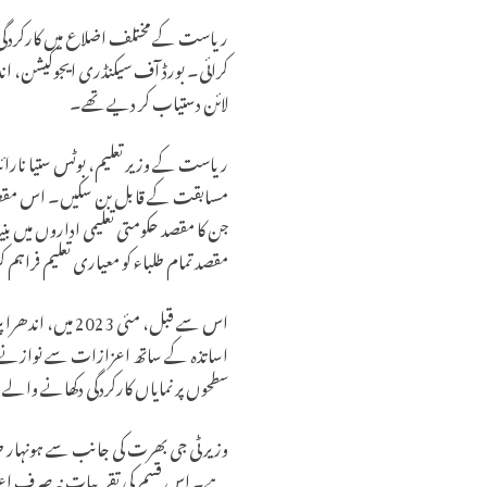
ریاست کے مختلف اضلاع میں کارکردگی میں
لائن دستیاب کر دیے تھے۔
ریاست کے وزیر تعلیم، بوٹس ستیا نارائنا
مسابقت کے قابل بن سکیں۔ اس مقصد کے حص
جن کا مقصد حکومتی تعلیمی اداروں میں بنی
مقصد تمام طلباء کو معیاری تعلیم فراہم 
اساتذہ کے ساتھ اعزازات سے نوازنے کا 
سطحوں پر نمایاں کارکردگی دکھانے والے ط
وزیر ٹی جی بھرت کی جانب سے ہونہار طل
ہے۔ اس قسم کی تقریبات نہ صرف اعزاز