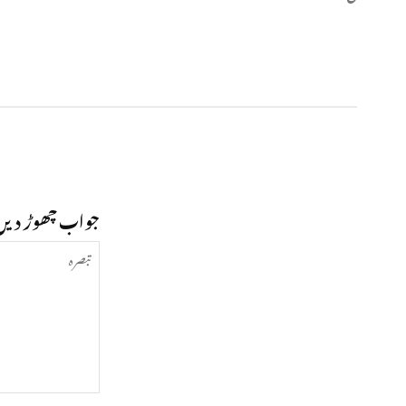
جواب چھوڑ دیں
تبصرہ