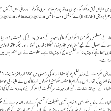
 نمایاں فرق دیکھا گیا، جہاں پروتھ پورم منیام، سری کاکولم، اور وائی ایس آر کڈپہ 
، نے مسلسل حکومتی اسکولوں کو عالمی معیار کے مطابق بنانے کی اہمیت پر زور دیا ہے،
ول کے لیے ‘منا بادی ناڈو نیڈو’، ‘جگنا ناتھ ودیا کنوکا’، اور ‘جگنا ناتھ اماوڑی
ادی ڈھانچے کو بہتر بنانا اور تعلیمی نتائج کو بہتر بنانا ہے۔ حکومت نے ان منصوبوں م
کرنا ہے۔
اس سے قبل، مئی 2023 میں، اندھرا پردیش حکومت نے وزی
اعلان کیا تھا۔ اس پروگرام کا مقصد حکومتی اسکولوں اور کالجوں کے طلباء کی حوصل
لباء کے لیے نقد انعامات، تمغے اور میرٹ سرٹیفکیٹ فراہم کرنے کا بندوبست کیا گیا ت
باء کے ساتھ یہ خصوصی اہتمام، تعلیمی فضیلت کو تسلیم کرنے اور انعام دینے کے ح
 حاصل کرنے والے طلباء کو ترغیب دیتی ہیں بلکہ ان کے ہم جماعتوں کو بھی ایس