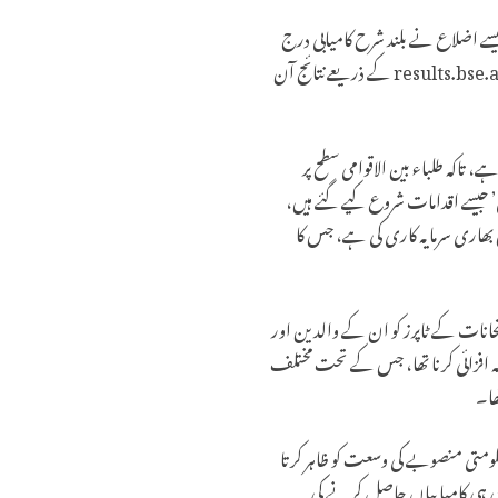
جیسے اضلاع نے بلند شرح کامیابی درج
کرائی۔ بورڈ آف سیکنڈری ایجوکیشن، اندھرا پردیش (BSEAP) نے آفیشل ویب سائٹس bse.ap.gov.in اور results.bse.ap.gov.in کے ذریعے نتائج آن
 تاکہ طلباء بین الاقوامی سطح پر
’ جیسے اقدامات شروع کیے گئے ہیں،
یں بھاری سرمایہ کاری کی ہے، جس کا
ر تعلیم بوٹچا ستیا نارائنا کی رہنمائی میں SSC اور انٹرمیڈیٹ امتحانات کے ٹاپرز کو ان کے والدین اور
ہ افزائی کرنا تھا، جس کے تحت مختلف
ھا۔
کومتی منصوبے کی وسعت کو ظاہر کرتا
ی ہی کامیابیاں حاصل کرنے کی