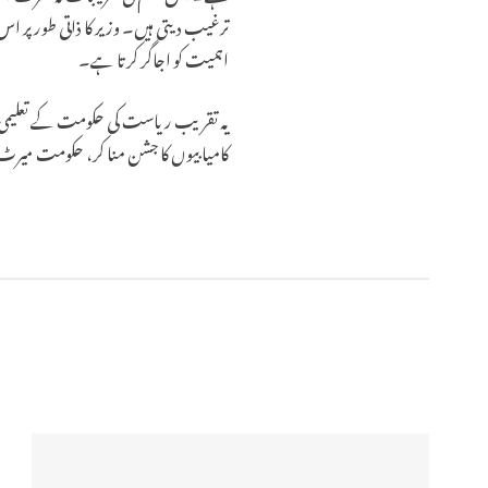
ترغیب دیتی ہیں۔ وزیر کا ذاتی طور پر ا
اہمیت کو اجاگر کرتا ہے۔
یہ تقریب ریاست کی حکومت کے تعلیمی ن
کامیابیوں کا جشن منا کر، حکومت میرٹ 