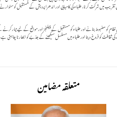
س تقریب میں شرکت کرنا، طلباء کی کامیابی اور اندھرا پردیش کے مستقبل کو سنوارنے 
ظام کو مضبوط بنانے اور طلباء کو مستقبل کے چیلنجز اور مواقع کے لیے تیار کرنے
کی ثقافت کو فروغ دینا اور طلباء میں مسلسل سیکھنے کے جذبے کو ابھارنا چاہتی ہے
متعلقہ مضامین