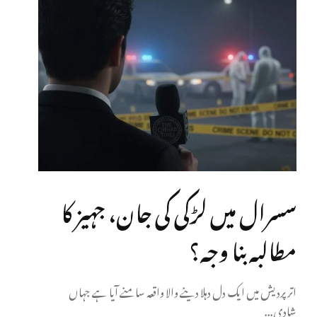
سسرال میں لڑکی کی جان، جہیز کا
مطالبہ بنا وجہ؟
اتر پردیش میں ایک دل دہلا دینے والا واقعہ سامنے آیا ہے جہاں
شادی...