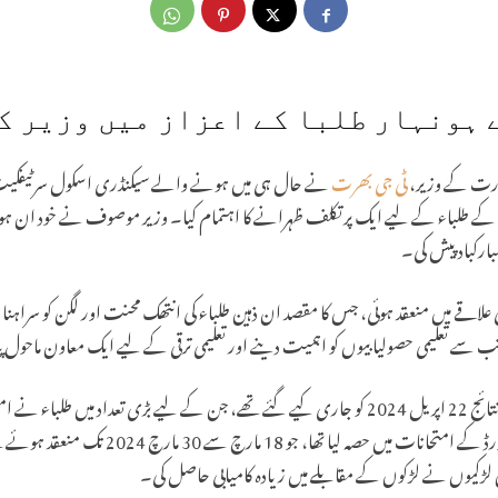
 ہونہار طلبا کے اعزاز میں وزیر ک
ارت کے وزیر،
ٹی جی بھرت
کے طلباء کے لیے ایک پرتکلف ظہرانے کا اہتمام کیا۔ وزیر موصوف نے خود ان ہونہار
بارکباد پیش کی۔
کو وزیر کے آبائی علاقے میں منعقد ہوئی، جس کا مقصد ان ذہین طلباء کی انتھک محنت اور لگن کو سراہن
ب سے تعلیمی حصولیابیوں کو اہمیت دینے اور تعلیمی ترقی کے لیے ایک معاون ماحول 