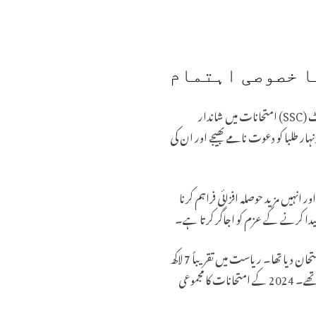
ا خصوصی اہتمام
نے حال ہی میں ہونے والے سیکنڈری اسکول سرٹیفکیٹ (SSC) امتحانات میں شاندار
 طلبا کو دعوت نامے بھیجے اور ان کی
ا اور انہیں مزید حوصلہ افزائی فراہم کرنا
پیدا کرنے کے عزم کو اجاگر کرتا ہے۔
اندھرا پردیش کے SSC امتحانات کے نتائج 22 اپریل 2024 کو جاری کیے گئے تھے، جن کے لیے بڑی تعداد میں طلباء نے امتحان دیا تھا۔ ریاست میں تقریباً 7 لاکھ
امیدواروں نے 10ویں جماعت کے بورڈ کے امتحانات میں حصہ لیا تھا، جو 18 مارچ سے 30 مارچ 2024 تک منعقد ہوئے تھے۔ 2024 کے امتحانات کا مجموعی