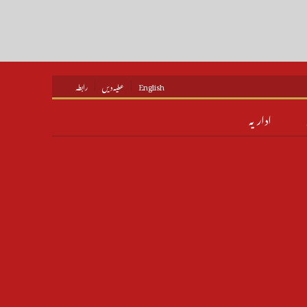
English
عطیہ دیں
رابطہ
اداریہ