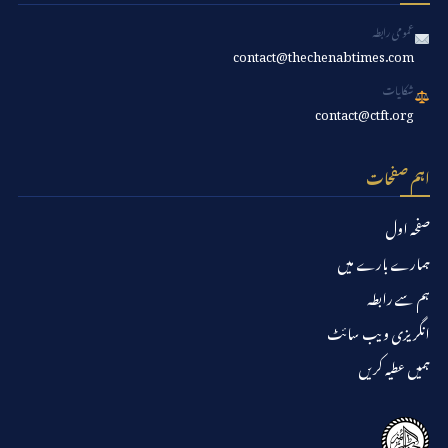
عمومی رابطہ
contact@thechenabtimes.com
شکایات
contact@ctft.org
اہم صفحات
صفحہ اول
ہمارے بارے میں
ہم سے رابطہ
انگریزی ویب سائٹ
ہمیں عطیہ کریں