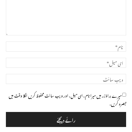
تبصرہ
نام*
ای
میل*
ویب
سائٹ
میرے براؤزر میں میرا نام، ای میل، اور ویب سائٹ محفوظ کریں اگلا وقت میں
تبصرہ کریں.