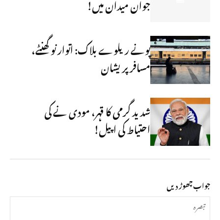
جوان میدان میں!
پونے ریلوے بلاک: اتوار نو گھنٹے،
مسافر پریشان
شدید گرمی کا قہر، مودی نے کی
احتیاط کی اپیل!
جواب چھوڑ دیں