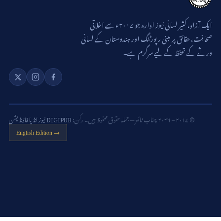
ایک آزاد، کثیر لسانی نیوز ادارہ جو ۲۰۱۷ء سے اخلاقی
صحافت، حقائق پر مبنی رپورٹنگ اور ہندوستان کے لسانی
ورثے کے تحفظ کے لیے سرگرم ہے۔
© ۲۰۱۷ – ۲۰۲۶ چناب ٹائمز — جملہ حقوق محفوظ ہیں۔ رکن:
DIGIPUB نیوز انڈیا فاؤنڈیشن
English Edition →