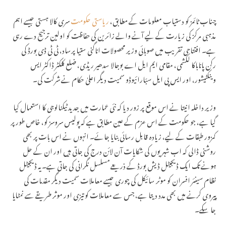
چناب ٹائمز کو دستیاب معلومات کے مطابق،
ریاستی حکومت
سری کالا ہستی جیسے اہم
مذہبی مرکز کی زیارت کے لیے آنے والے زائرین کی حفاظت کو اولین ترجیح دے رہی
ہے۔ افتتاحی تقریب میں صوبائی وزیر محصولات اناگنی ستیا پرساد، ٹی ٹی ڈی بورڈ کی
رکن پاناباکا لکشمی، مقامی ایم ایل اے بوجالا سدھیر ریڈی، ضلع کلکٹر ڈاکٹر ایس
وینکٹیشور، اور ایس پی ایل سبّارائیوڈو سمیت دیگر اعلیٰ حکام نے شرکت کی۔
وزیر داخلہ انیتا نے اس موقع پر زور دیا کہ نئی عمارت میں جدید ٹیکنالوجی کا استعمال کیا
گیا ہے، جو حکومت کے اس عزم کے عین مطابق ہے کہ پولیس سروسز کو، خاص طور پر
کمزور طبقات کے لیے، زیادہ قابل رسائی بنایا جائے۔ انہوں نے اس بات پر بھی
روشنی ڈالی کہ اب شہریوں کی شکایات آن لائن درج کی جاتی ہیں اور ان کے حل
ہونے تک ایک ڈیجیٹل ڈیش بورڈ کے ذریعے مسلسل نگرانی کی جاتی ہے۔ یہ ڈیجیٹل
نظام سینئر افسران کو موٹر سائیکل کی چوری جیسے معاملات سمیت دیگر مقدمات کی
پیروی کرنے میں بھی مدد دیتا ہے، جس سے معاملات کو تیزی اور موثر طریقے سے نمٹایا
جا سکے۔