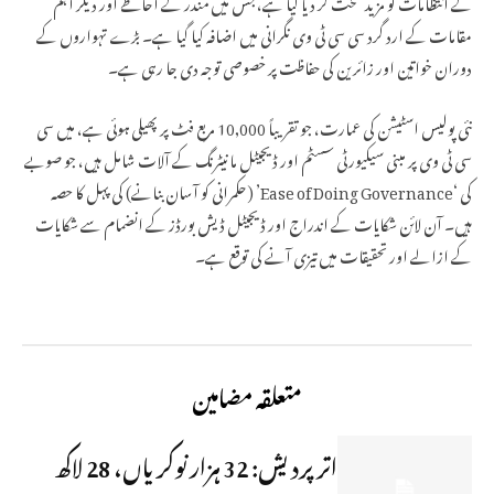
کے انتظامات کو مزید سخت کر دیا گیا ہے، جس میں مندر کے احاطے اور دیگر اہم
مقامات کے ارد گرد سی سی ٹی وی نگرانی میں اضافہ کیا گیا ہے۔ بڑے تہواروں کے
دوران خواتین اور زائرین کی حفاظت پر خصوصی توجہ دی جا رہی ہے۔
نئی پولیس اسٹیشن کی عمارت، جو تقریباً 10,000 مربع فٹ پر پھیلی ہوئی ہے، میں سی
سی ٹی وی پر مبنی سیکیورٹی سسٹم اور ڈیجیٹل مانیٹرنگ کے آلات شامل ہیں، جو صوبے
کی ‘Ease of Doing Governance’ (حکمرانی کو آسان بنانے) کی پہل کا حصہ
ہیں۔ آن لائن شکایات کے اندراج اور ڈیجیٹل ڈیش بورڈز کے انضمام سے شکایات
کے ازالے اور تحقیقات میں تیزی آنے کی توقع ہے۔
متعلقہ مضامین
اتر پردیش: 32 ہزار نوکریاں، 28 لاکھ