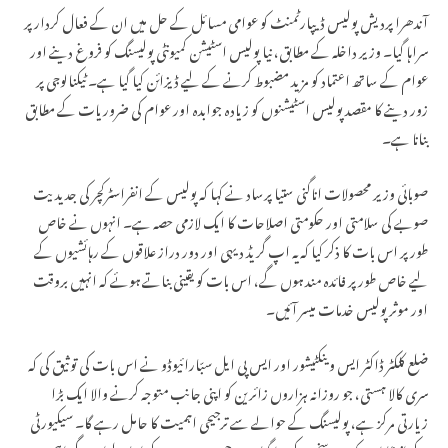
آندھرا پردیش پولیس ڈیپارٹمنٹ کو عوامی مسائل کے حل میں ان کے فعال کردار پر
سراہا گیا۔ وزیر داخلہ کے مطابق، نیا پولیس اسٹیشن کمیونٹی پولیسنگ کو فروغ دینے اور
عوام کے ساتھ اعتماد کو مزید مضبوط کرنے کے لیے ڈیزائن کیا گیا ہے۔ ٹیکنالوجی پر
زور دینے کا مقصد پولیس اسٹیشنوں کو زیادہ جوابدہ اور عوام کی ضروریات کے مطابق
بنانا ہے۔
صوبائی وزیر محصولات اناگنی ستیا پرساد نے کہا کہ پولیس کے انفراسٹرکچر کی جدیدیت
صوبے کی سلامتی اور حکومتی اصلاحات کا ایک لازمی حصہ ہے۔ انہوں نے خاص
طور پر اس بات کا ذکر کیا کہ یہ اپ گریڈ دیہی اور دور دراز علاقوں کے رہائشیوں کے
لیے خاص طور پر فائدہ مند ہوں گے، اس بات کو یقینی بناتے ہوئے کہ انہیں بروقت
اور موثر پولیس خدمات میسر آئیں۔
ضلع کلکٹر ڈاکٹر ایس وینکٹیشور اور ایس پی ایل سبّارائیوڈو نے اس بات کی توثیق کی کہ
سری کالا ہستی، جو روزانہ ہزاروں زائرین کو اپنی جانب متوجہ کرنے والا ایک بڑا
زیارتی مرکز ہے، پولیسنگ کے حوالے سے ترجیحی اہمیت کا حامل رہے گا۔ سیکیورٹی