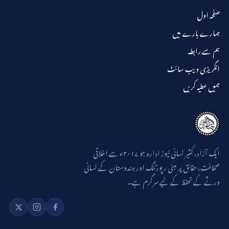
صفحہ اول
ہمارے بارے میں
ہم سے رابطہ
انگریزی ویب سائٹ
ہمیں عطیہ کریں
ایک آزاد، کثیر لسانی نیوز ادارہ جو ۲۰۱۷ء سے اخلاقی
صحافت، حقائق پر مبنی رپورٹنگ اور ہندوستان کے لسانی
ورثے کے تحفظ کے لیے سرگرم ہے۔