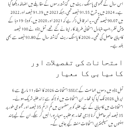
اس سال کے مجموعی پاسنگ ریٹ میں گذشتہ برسوں کے مقابلے میں اضافہ دیکھا گیا
ہے۔ 2024 میں یہ شرح 91.55 فیصد تھی، جبکہ 2023 میں 91.39 فیصد اور 2022
میں 90.07 فیصد تھی۔ یہ امر قابل ذکر ہے کہ 2021 اور 2020 میں، کووِڈ-19 وبا کے
پیش نظر، جب متبادل امتحانی طریقہ کار اپنائے گئے تھے، تمل ناڈو نے 100 فیصد
کامیابی حاصل کی تھی۔ 2026 کا پاسنگ ریٹ گذشتہ سال کے 93.80 فیصد سے بھی
بلند ہے۔
امتحانات کی تفصیلات اور
کامیابی کا معیار
تمل ناڈو میں دسویں جماعت کے SSLC امتحانات 2026 کا انعقاد 11 مارچ سے 6
اپریل 2026 تک کیا گیا تھا۔ ان امتحانات میں نو لاکھ سے زائد طلبہ شریک ہوئے۔
امتحانات میں کامیابی کے لیے، طلبہ کو ہر مضمون میں کم از کم 35 فیصد اور مجموعی طور پر
35 فیصد نمبر حاصل کرنا لازمی تھا۔ جو طلبہ یہ معیار پورا نہیں کر سکے، ان کے لیے چند
ہفتوں میں سپلیمنٹری امتحانات منعقد کیے جائیں گے۔