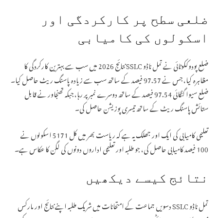
ضلعی سطح پر کارکردگی اور
اسکولوں کی کامیابی
ضلع پودوککوٹائی نے تمل ناڈو SSLC نتائج 2026 میں سب سے بہترین کارکردگی کا
مظاہرہ کیا، جس نے 97.57 فیصد کے ساتھ سب سے زیادہ پاسنگ ریٹ حاصل کیا۔
ضلع سیوا گنگائی 97.54 فیصد کے ساتھ دوسرے نمبر پر رہا، جبکہ تھنجاور نے قابل
ستائش پاسنگ ریٹ کے ساتھ تیسری پوزیشن حاصل کی۔
تعلیمی کامیابی کی ایک اور جھلک یہ ہے کہ ریاست بھر میں کل 5171 اسکولوں نے
100 فیصد کامیابی حاصل کی، جو طلبہ اور تعلیمی اداروں دونوں کی لگن کا عکاس ہے۔
نتائج کیسے دیکھیں
تمل ناڈو SSLC دسویں جماعت کے امتحانات میں شریک طلبہ اپنے نتائج اور مارکس