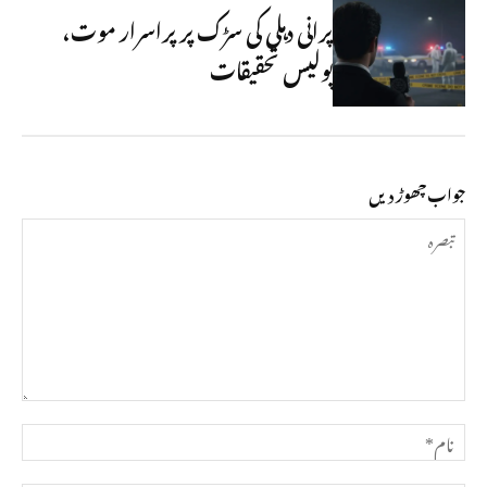
پرانی دہلی کی سڑک پر پراسرار موت،
پولیس تحقیقات
جواب چھوڑ دیں
تبصرہ
نام*