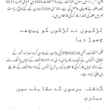
چنئی:
تمل ناڈو
میں دسویں جماعت کے بورڈ امتحانات 2026 میں مجموعی طور پر 94.31
اتر پردیش میں 32 ہزار اسامیوں کے لیے 28...
فیصد طلبہ نے کامیابی حاصل کی ہے۔ 20 مئی 2026 کو جاری کیے گئے نتائج ریاست
بھر میں طلبہ کی شاندار کارکردگی کا عکاس ہیں۔
لڑکیوں نے لڑکوں کو پیچھے
چھوڑ دیا
محکمہ امتحانات، تمل ناڈو (TNDGE) کی جانب سے جاری کردہ اعداد و شمار کے
مطابق، لڑکیوں نے ایک بار پھر بازی مار لی اور 96.47 فیصد کے نمایاں پاسنگ ریٹ
کے ساتھ نمایاں کارکردگی کا مظاہرہ کیا۔ یہ شرح لڑکوں کے 92.15 فیصد کے مقابلے
میں کافی زیادہ ہے۔
گذشتہ برسوں کے مقابلے میں
بہتری