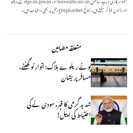
میمو سرکاری ویب سائٹس tnresults.nic.in اور dge.tn.gov.in سے دیکھ
اور ڈاؤن لوڈ کر سکتے ہیں۔ نتائج DigiLocker پورٹل پر بھی دستیاب ہیں۔
متعلقہ مضامین
پونے ریلوے بلاک: اتوار نو گھنٹے،
مسافر پریشان
شدید گرمی کا قہر، مودی نے کی
احتیاط کی اپیل!