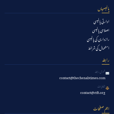
پالیسیاں
ادارتی پالیسی
اصلاحی پالیسی
رازداری کی پالیسی
استعمال کی شرائط
رابطہ
عمومی رابطہ
contact@thechenabtimes.com
شکایات
contact@ctft.org
اہم صفحات