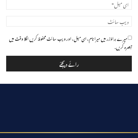
ای
میل*
ویب
سائٹ
میرے براؤزر میں میرا نام، ای میل، اور ویب سائٹ محفوظ کریں اگلا وقت میں
تبصرہ کریں.