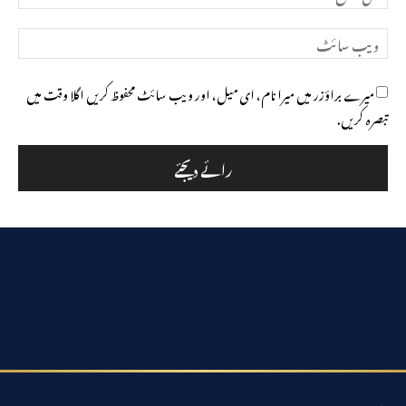
میل*
ویب
سائٹ
میرے براؤزر میں میرا نام، ای میل، اور ویب سائٹ محفوظ کریں اگلا وقت میں
تبصرہ کریں.