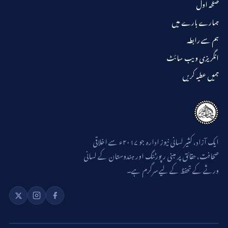
صفحہ اول
ہمارے بارے میں
ہم سے رابطہ
انگریزی ویب سائٹ
ہمیں عطیہ کریں
ایک آزاد، کثیر لسانی نیوز ادارہ جو ۲۰۱۷ء سے اخلاقی
صحافت، حقائق پر مبنی رپورٹنگ اور ہندوستان کے لسانی
ورثے کے تحفظ کے لیے سرگرم ہے۔