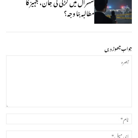
سسرال میں لڑکی کی جان، جہیز کا
مطالبہ بنا وجہ؟
جواب چھوڑ دیں
تبصرہ
نام*
ای