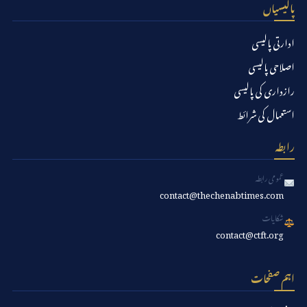
پالیسیاں
ادارتی پالیسی
اصلاحی پالیسی
رازداری کی پالیسی
استعمال کی شرائط
رابطہ
عمومی رابطہ
contact@thechenabtimes.com
شکایات
contact@ctft.org
اہم صفحات