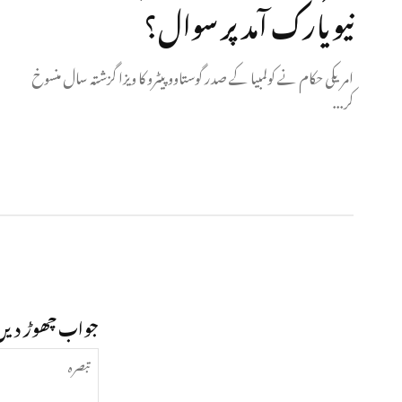
نیویارک آمد پر سوال؟
امریکی حکام نے کولمبیا کے صدر گوستاوو پیٹرو کا ویزا گزشتہ سال منسوخ
کر...
جواب چھوڑ دیں