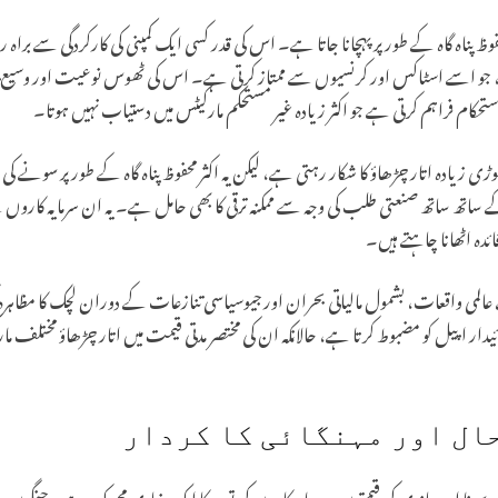
ہ گاہ کے طور پر پہچانا جاتا ہے۔ اس کی قدر کسی ایک کمپنی کی کارکردگی سے براہ راس
 جو اسے اسٹاکس اور کرنسیوں سے ممتاز کرتی ہے۔ اس کی ٹھوس نوعیت اور وسیع پیما
ستحکام فراہم کرتی ہے جو اکثر زیادہ غیر مستحکم مارکیٹس میں دستیاب نہیں ہوتا۔
 زیادہ اتار چڑھاؤ کا شکار رہتی ہے، لیکن یہ اکثر محفوظ پناہ گاہ کے طور پر سونے 
ساتھ ساتھ صنعتی طلب کی وجہ سے ممکنہ ترقی کا بھی حامل ہے۔ یہ ان سرمایہ کاروں
دہ اٹھانا چاہتے ہیں۔
المی واقعات، بشمول مالیاتی بحران اور جیوسیاسی تنازعات کے دوران لچک کا مظاہ
ائیدار اپیل کو مضبوط کرتا ہے، حالانکہ ان کی مختصر مدتی قیمت میں اتار چڑھاؤ مختلف 
ال اور مہنگائی کا کردار
حال سونا اور چاندی کی قیمتوں پر سرمایہ کاروں کی توجہ کا ایک بنیادی محرک ہے۔ جنگ