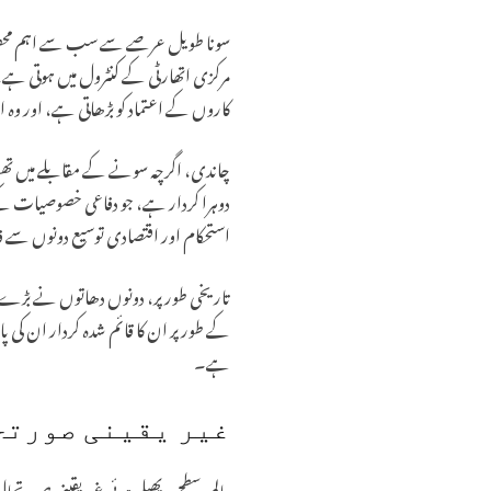
سونا طویل عرصے سے سب سے اہم محفوظ پنا
مرکزی اتھارٹی کے کنٹرول میں ہوتی ہے،
کاروں کے اعتماد کو بڑھاتی ہے، اور وہ ا
چاندی، اگرچہ سونے کے مقابلے میں تھوڑی
دوہرا کردار ہے، جو دفاعی خصوصیات کے 
استحکام اور اقتصادی توسیع دونوں سے فائ
تاریخی طور پر، دونوں دھاتوں نے بڑے ع
کے طور پر ان کا قائم شدہ کردار ان کی پ
ہے۔
غیر یقینی صورتح
عالمی سطح پر پھیلی ہوئی غیر یقینی صورت