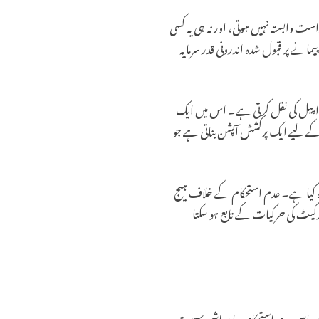
ت وابستہ نہیں ہوتی، اور نہ ہی یہ کسی
نے پر قبول شدہ اندرونی قدر سرمایہ
کی اپیل کی نقل کرتی ہے۔ اس میں ایک
 کے لیے ایک پرکشش آپشن بناتی ہے جو
رہ کیا ہے۔ عدم استحکام کے خلاف ہیج
مارکیٹ کی حرکیات کے تابع ہو سکتا
وں، سیاسی عدم استحکام، یا معاشی سست