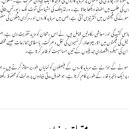
وں کی طلب میں اضافہ دیکھا جاتا ہے۔ ورلڈ بینک کی اشیاء کی آؤٹ لُک رپورٹس بتاتی ہ
ے کی قیمتوں میں اکثر تیزی آتی ہے، جس میں سرمایہ کاروں اور مرکزی بینکوں کی 
سیاسی کشیدگی اور معاشی رکاوٹیں شامل ہیں، نے اس رجحان کو مزید تقویت دی ہے، ج
 تیل کی قیمتوں میں اتار چڑھاؤ، کرنسیوں کی نقل و حرکت، یا مقامی تنازعات جیسے مخت
جو ان کی میکرو اقتصادی تبدیلیوں کے تئیں حساسیت کو ظاہر کرتا ہے۔
نے کے حوالے سے سرمایہ کاروں کے فیصلوں کو نمایاں طور پر متاثر کرتے ہیں۔ ج
ور پر ایک ذخیرۂ قدر کے طور پر کام کرتا ہے، جو طویل مدتی بنیادوں پر دولت کو محفوظ رک
متعلقہ مضامین