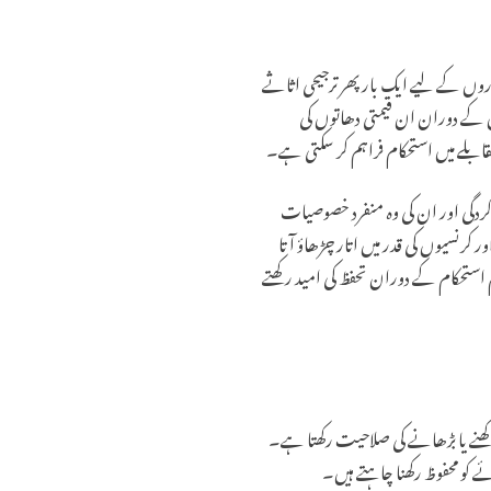
ہ کاروں کے لیے ایک بار پھر ترجیحی اثاثے
ں کے دوران ان قیمتی دھاتوں کی
مقابلے میں استحکام فراہم کر سکتی ہے۔
رکردگی اور ان کی وہ منفرد خصوصیات
کرنسیوں کی قدر میں اتار چڑھاؤ آتا
استحکام کے دوران تحفظ کی امید رکھتے
ر رکھنے یا بڑھانے کی صلاحیت رکھتا ہے۔
 کو محفوظ رکھنا چاہتے ہیں۔