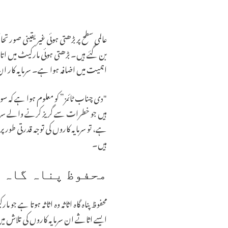
عالمی سطح پر بڑھتی ہوئی غیر یقینی صو
بن گئے ہیں۔ بڑھتی ہوئی مارکیٹ میں اتار
اہمیت میں اضافہ ہوا ہے۔ سرمایہ کار ان 
"دی چناب ٹائمز” کو معلوم ہوا ہے کہ سو
ہیں جو خطرات سے گریز کرنے والے سرمایہ
ہے، تو سرمایہ کاروں کی توجہ قدرتی طو
ہیں۔
محفوظ پناہ گاہ 
محفوظ پناہ گاہ اثاثہ وہ اثاثہ ہوتا ہے ج
ایسے اثاثے ان سرمایہ کاروں کی تلاش م