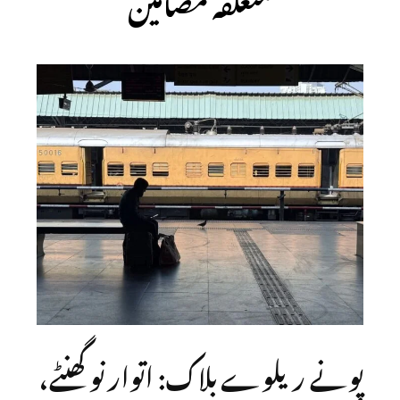
پونے ریلوے بلاک: اتوار نو گھنٹے،