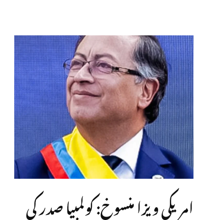
امریکی ویزا منسوخ: کولمبیا صدر کی