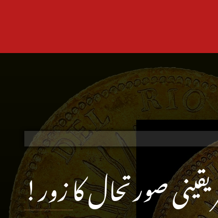
قینی صورتحال کا زور!