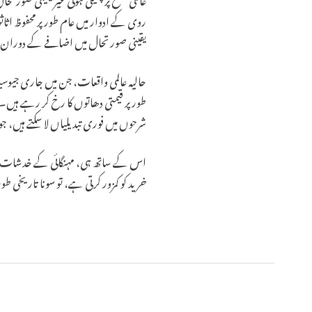
روی کے ادوار میں عام طور پر محفوظ اثاث
یقینی صورتحال میں اضافے کے دوران سون
حالیہ عالمی واقعات، جن میں جاری جیو
طور پر قیمتی دھاتوں کا رخ کر رہے ہیں۔
شرحوں میں فوری تبدیلیاں لا سکتے ہیں، 
اس کے ساتھ ہی، مہنگائی کے خدشات سو
خرید کو کمزور کرتی ہے، تو سونا تاریخی ط