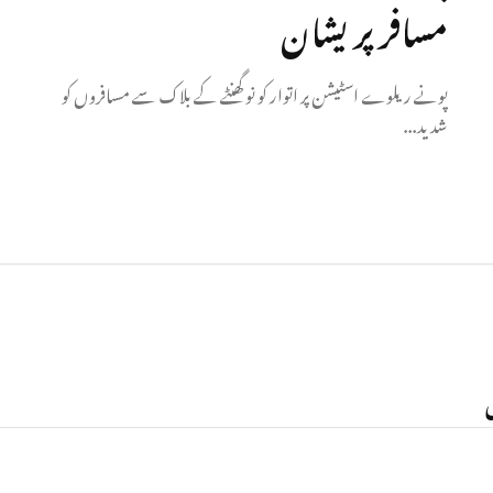
مسافر پریشان
پونے ریلوے اسٹیشن پر اتوار کو نو گھنٹے کے بلاک سے مسافروں کو
شدید...