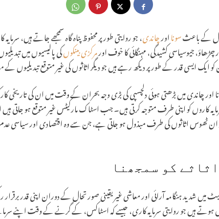
رتحال کے باعث
سونا
اور
چاندی
، جو روایتی طور پر محفوظ پناہ گاہ سمجھے جاتے ہیں، سرمای
 چڑھاؤ، جیوسیاسی کشیدگی، مہنگائی کا خوف اور
مرکزی بینکوں
کی پالیسیوں میں تبدیلیو
کو ایک ایسی قدر کے طور پر دیکھ رہے ہیں جو دیگر اثاثوں کی غیر متوقع تبدیلیوں کے 
نا اور چاندی میں بڑھتی ہوئی دلچسپی کی بڑی وجہ بحران کے وقت میں ان کی تاریخی کا
 کاروں کو اپنی طرف متوجہ کرتی ہیں۔ جب اسٹاک مارکیٹس غیر متوقع ہو جاتی ہیں اور 
ر پر ان ٹھوس اثاثوں کی طرف مبذول ہو جاتی ہے، جن سے وہ اقتصادی اور سیاسی عدم 
اثاثے کو سمجھنا
و مارکیٹ میں شدید ہنگامہ آرائی اور معاشی غیر یقینی صورتحال کے دوران اپنی قدر برقرا
یں ہوتے ہیں جو روایتی سرمایہ کاری، جیسے کہ اسٹاکس، کے گرنے کے وقت اپنے سرمائے