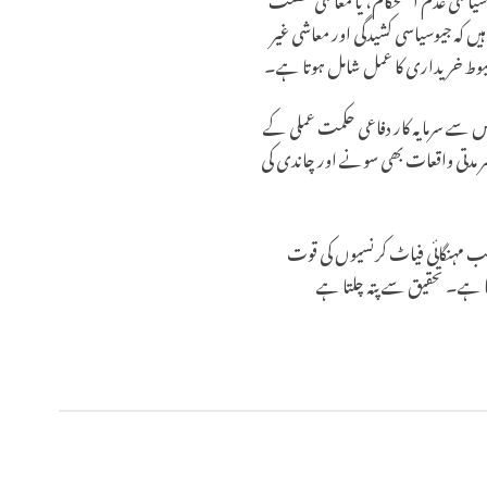
یں کہ جیوسیاسی کشیدگی اور معاشی غیر
مضبوط خریداری کا عمل شامل ہوتا ہے۔
س سے سرمایہ کار دفاعی حکمت عملی کے
صر مدتی واقعات بھی سونے اور چاندی کی
ب مہنگائی فیاٹ کرنسیوں کی قوت
ھتا ہے۔ تحقیق سے پتہ چلتا ہے