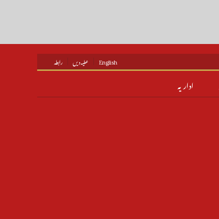
English
عطیہ دیں
رابطہ
اداریہ