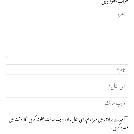
جواب چھوڑ دیں
تبصرہ
نام*
ای
میل*
ویب
سائٹ
میرے براؤزر میں میرا نام، ای میل، اور ویب سائٹ محفوظ کریں اگلا وقت میں
تبصرہ کریں.