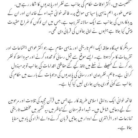
شخصیت ہیں، اکثر اوقات حکام کی جانب سے نظر اور پابندیوں کا شکار رہے ہیں،
خاص طور پر اہم مذہبی یا سیاسی مواقع پر۔ فاتحہ خوانی شہداء کے خاندان اور ان کے
پیروکاروں کی جانب سے ایک سالانہ تقریب ہے، جس میں ان لوگوں کو خراج عقیدت
پیش کیا جاتا ہے جنہوں نے اپنی جانوں کی قربانی دی تھی۔
سرینگر کا عیدگاہ علاقہ ایک اہم تاریخی اور مذہبی مقام ہے، جو اکثر عوامی اجتماعات اور
تقریبات کا مرکز ہوتا ہے۔ ایسے موقع سے قبل رسائی کو محدود کرنے اور میرواعظ کو نظر
بند کرنے کے فیصلے نے خطے میں نافذ کیے گئے حفاظتی اقدامات کی جانب توجہ مبذول
کرائی ہے۔ تاہم، نظربندی اور رسائی کی پابندیوں کی وجوہات کے بارے میں حکام کی
جانب سے کوئی فوری بیان جاری نہیں کیا گیا ہے۔
فاتحہ خوانی ایک روایتی اسلامی طریقہ کار ہے جس میں قرآن مجید کی تلاوت اور مرحومین
کے لیے دعائیں شامل ہیں۔ شہداء قبرستان کے تناظر میں، یہ کشمیر میں مختلف تاریخی
تنازعات اور افراتفری کے ادوار میں جانیں قربان کرنے والے افراد کی یاد میں منایا
جاتا ہے۔