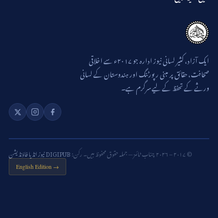
ایک آزاد، کثیر لسانی نیوز ادارہ جو ۲۰۱۷ء سے اخلاقی
صحافت، حقائق پر مبنی رپورٹنگ اور ہندوستان کے لسانی
ورثے کے تحفظ کے لیے سرگرم ہے۔
© ۲۰۱۷ – ۲۰۲۶ چناب ٹائمز — جملہ حقوق محفوظ ہیں۔ رکن:
DIGIPUB نیوز انڈیا فاؤنڈیشن
English Edition →