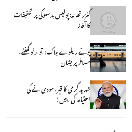
کنزر تھانہ: پولیس بدسلوکی پر تحقیقات
کا آغاز
پونے ریلوے بلاک: اتوار نو گھنٹے،
مسافر پریشان
شدید گرمی کا قہر، مودی نے کی
احتیاط کی اپیل!