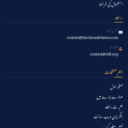
استعمال کی شرائط
رابطہ
عمومی رابطہ
contact@thechenabtimes.com
شکایات
contact@ctft.org
اہم صفحات
صفحہ اول
ہمارے بارے میں
ہم سے رابطہ
انگریزی ویب سائٹ
ہمیں عطیہ کریں