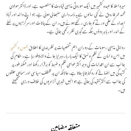
میرواعظ کا عہدہ کشمیر میں ایک موروثی مذہبی قیادت کا منصب ہے، اور ڈاکٹر مولوی
محمد عمر فاروق نے کئی سالوں سے یہ ذمہ داری سنبھالی ہوئی ہے، جو اپنے والد اور آباؤ
اجداد کے علمی ورثے کو جاری رکھے ہوئے ہیں۔ ان کے بیانات اور سرگرمیوں پر خطے
کے اندر اور باہر دونوں جگہ سے گہری نظر رکھی جاتی ہے۔
روایتی مذہبی رسومات کے دوران اہم شخصیات پر نظربندی کا اطلاق
جموں و کشمیر
میں امن و امان کے نظم و نسق کا ایک بار بار دہرایا جانے والا پہلو رہا ہے۔ حکام کی
جانب سے ان اقدامات کی وجہ اکثر عوامی نظم و ضبط کو برقرار رکھنا اور ممکنہ طور پر
کشیدگی میں اضافے کو روکنا بتایا جاتا ہے، حالانکہ ان پر مختلف سیاسی اور سماجی حلقوں
کی جانب سے اکثر تنقید کی جاتی ہے جو انہیں شہری آزادیوں کی خلاف ورزی سمجھتے
ہیں۔
متعلقہ مضامین