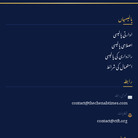
پالیسیاں
ادارتی پالیسی
اصلاحی پالیسی
رازداری کی پالیسی
استعمال کی شرائط
رابطہ
عمومی رابطہ
contact@thechenabtimes.com
شکایات
contact@ctft.org