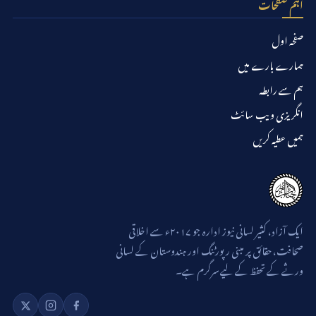
اہم صفحات
صفحہ اول
ہمارے بارے میں
ہم سے رابطہ
انگریزی ویب سائٹ
ہمیں عطیہ کریں
ایک آزاد، کثیر لسانی نیوز ادارہ جو ۲۰۱۷ء سے اخلاقی
صحافت، حقائق پر مبنی رپورٹنگ اور ہندوستان کے لسانی
ورثے کے تحفظ کے لیے سرگرم ہے۔