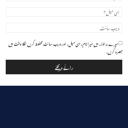
ای
میل*
ویب
سائٹ
میرے براؤزر میں میرا نام، ای میل، اور ویب سائٹ محفوظ کریں اگلا وقت میں
تبصرہ کریں.