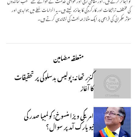
کو اجاگر کرتے ہیں، اور مقامی ترقی اور عوامی خدمت کے حوالے سے منتخب نمائندوں
کی مختلف ترجیحات اور کارکردگی کا جائزہ لیتے ہیں۔ یہ الزامات خطے میں جوابدہی اور
مؤثر حکمرانی کی فراہمی پر ایک متنازعہ بحث کی نشاندہی کرتے ہیں۔
متعلقہ مضامین
کنزر تھانہ: پولیس بدسلوکی پر تحقیقات
کا آغاز
امریکی ویزا منسوخ: کولمبیا صدر کی
نیویارک آمد پر سوال؟