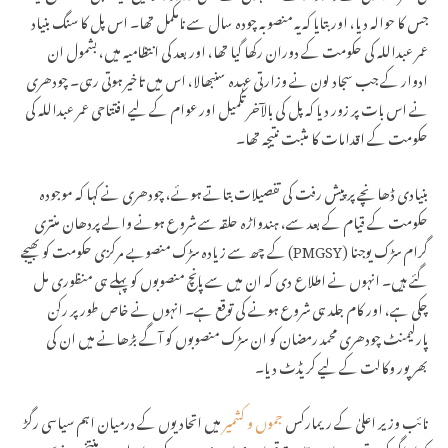
جس کا حوالہ دیا، اور بتایا کہ یہ منصوبہ چودہ سال سے نامکمل تھا۔ اس پل کا سنگ بنیاد
عمر عبداللہ کی حکومت کے دوران رکھا گیا تھا، اور بعد کی انتظامیہ میں، بشمول ان
ادوار کے جب سجاد لون نے وزارتی عہدہ سنبھالا، اس میں تاخیر ہوتی رہی۔ چودھری
نے اس بات پر زور دیا کہ پل کی بالآخر تکمیل اور عوام کے لیے افتتاحی عمر عبداللہ کی
حکومت کے اقدامات کا مثبت نتیجہ تھا۔
بنیادی ڈھانچے پر پیش رفت کی تفصیلات بتاتے ہوئے، چودھری نے کہا کہ موجودہ
حکومت کے قیام کے بعد سے، ہندواڑہ حلقہ سے شروع ہونے والے پردھان منتری
گرام سڑک یوجنا (PMGSY) کے چھ سے زیادہ سڑک منصوبے مرکزی حکومت کو بھیجے
گئے ہیں۔ انہوں نے اطلاع دی کہ ان میں سے پانچ منصوبوں کو پہلے ہی منظوری مل
چکی ہے، اور کام جلد ہی شروع ہونے کی توقع ہے۔ انہوں نے خاص طور پر رکن
پارلیمنٹ چودھری محمد رمضان کو ان سڑک منصوبوں کو آگے بڑھانے میں ان کی
بھرپور وکالت کے لیے کریڈٹ دیا۔
نائب وزیر اعلیٰ کے ریمارکس
جموں و کشمیر
میں اتحادیوں کے درمیان اہم سیاسی رگڑ