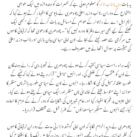
یہ بات
دی چناب ٹائمز
کو معلوم ہوئی ہے کہ جمعرات کو ہندواڑہ میں ایک عوامی
اجتماع کے دوران، نائب وزیر اعلیٰ چودھری نے مایوسی کا اظہار کرتے ہوئے کہا کہ
ایم ایل اے نے راجوار کے عوام کے مسائل پر بات کرنے کے لیے "کبھی ایک
گھنٹے کے لیے بھی میرے دفتر کا دورہ نہیں کیا”۔ چودھری کا دعویٰ تھا کہ ترقیاتی کاموں
میں سرگرمی سے حصہ لینے کے بجائے، لون اپنی سیاسی بیان بازی اور نائب وزیر اعلیٰ
کی حیثیت پر سوال اٹھانے میں مصروف رہے۔
ایک براہ راست سیاسی تنقید کرتے ہوئے، چودھری نے تجویز دی کہ رائے دہندگان
نے لون کو منتخب کرکے غلطی کی، اور انہیں "نااہل” قرار دیتے ہوئے کہا کہ نتیجے کے
طور پر حلقہ ترسیل کی کمی کا شکار رہا۔ انہوں نے لون کے سیاسی طور پر بااثر پس منظر کا
موازنہ اپنے متوسط ​​طبقے کے خاندانی پس منظر اور ایک سپاہی کے بیٹے ہونے سے کیا،
اپنی جڑوں پر فخر کا اظہار کیا اور عام شہریوں کی شکایات کو دور کرنے کے عزم کا اعادہ
کیا، جسے انہوں نے "متکبر سیاستدانوں” کے طرز عمل سے مختلف قرار دیا۔
چودھری نے مزید الزام لگایا کہ لون اپنی گزشتہ وزارتی مدت کے دوران ترقیاتی کاموں
کی نظر اندازی کے ذمہ دار تھے۔ انہوں نے اسی روز درگملا میں ایک پل کا افتتاح کیا