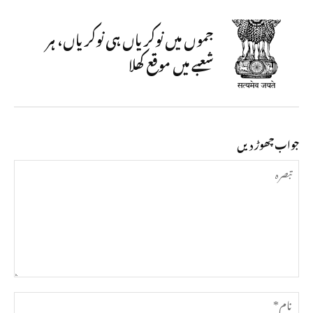
جموں میں نوکریاں ہی نوکریاں، ہر
شعبے میں موقع کھلا
جواب چھوڑ دیں
تبصرہ
نام*