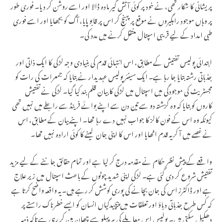
پریشانی کا شکار تھی، نے خود پر کوئی آتش گیر مادہ ڈالا اور اسے روشن کر دیا۔ فوری طور
پر وہاں موجود راہگیروں نے موقع پر پہنچ کر اس پر قابو پایا، آگ کو بجھایا اور اسے فوری
طبی امداد کے لیے قریبی اسپتال منتقل کرنے میں مدد کی۔
ابتدائی پولیس تفتیش کے مطابق، اس انتہائی قدم کی بنیادی وجہ لڑکی کا ایک ذاتی اور
جذباتی رشتہ بتایا جا رہا ہے۔ ایک سینئر پولیس عہدیدار نے بتایا کہ جمعرات کی رات کو
مجسٹریٹ کی موجودگی میں اسپتال میں لڑکی کا بیان قلم بند کیا گیا۔ لڑکی نے تفتیش
کاروں کو بتایا کہ وہ گزشتہ دو سے تین دن سے اپنے بوائے فرینڈ سے رابطے میں نہیں تھی
کیونکہ وہ اس کے فون کالز کا جواب نہیں دے رہا تھا۔ اپنے بیان کے مطابق، اس
نے غصے میں آ کر یہ قدم اٹھایا اور اس کا اپنی جان لینے کا کوئی ارادہ نہیں تھا۔
واقعے کے پیش نظر حکام نے مقدمہ درج کر لیا ہے اور تمام حقائق جاننے کے لیے مزید
تفتیش شروع کر دی گئی ہے۔ لڑکی اپنی شدید چوٹوں کے باعث اسپتال میں زیر علاج
ہے اور ڈاکٹرز اس کی جان بچانے کی پوری کوشش کر رہے ہیں۔ یہ واقعہ واضح کرتا ہے
کہ کس طرح جذباتی دباؤ اور تعلقات میں پیچیدگیاں انسان کو ایسے خطرناک راستے پر
دھکیل سکتی ہیں۔ پولیس اس معاملے کی ہر پہلو سے چھان بین کر رہی ہے تاکہ ذمہ