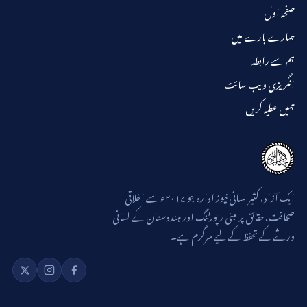
صفحہ اول
ہمارے بارے میں
ہم سے رابطہ
انگریزی ویب سائٹ
ہمیں عطیہ کریں
ایک آزاد، کثیر لسانی نیوز ادارہ جو ۲۰۱۷ء سے اخلاقی
صحافت، حقائق پر مبنی رپورٹنگ اور ہندوستان کے لسانی
ورثے کے تحفظ کے لیے سرگرم ہے۔