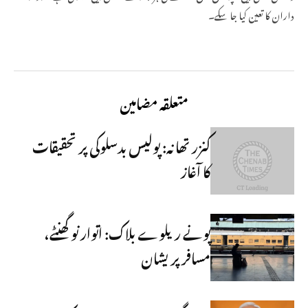
داران کا تعین کیا جا سکے۔
متعلقہ مضامین
کنزر تھانہ: پولیس بدسلوکی پر تحقیقات
کا آغاز
پونے ریلوے بلاک: اتوار نو گھنٹے،
مسافر پریشان