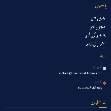
پالیسیاں
ادارتی پالیسی
اصلاحی پالیسی
رازداری کی پالیسی
استعمال کی شرائط
رابطہ
عمومی رابطہ
contact@thechenabtimes.com
شکایات
contact@ctft.org
اہم صفحات