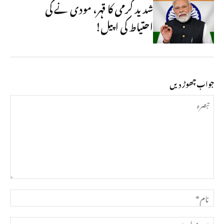
شدید گرمی کا قہر، مودی نے کی
احتیاط کی اپیل!
جواب چھوڑ دیں
تبصرہ
نام*
ای