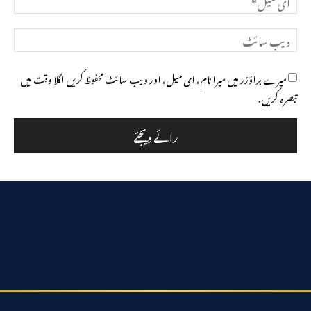
میل*
ویب
سائٹ
میرے براؤزر میں میرا نام، ای میل، اور ویب سائٹ محفوظ کریں اگلا وقت میں
تبصرہ کریں.