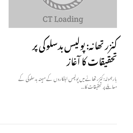
کنزر تھانہ: پولیس بدسلوکی پر
تحقیقات کا آغاز
بارہمولہ: کنزر تھانے میں پولیس اہلکاروں کے مبینہ بدسلوکی کے
معاملے پر تحقیقات کا...