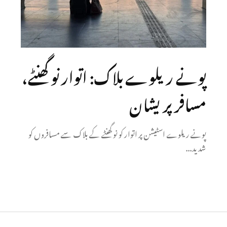
پونے ریلوے بلاک: اتوار نو گھنٹے،
مسافر پریشان
پونے ریلوے اسٹیشن پر اتوار کو نو گھنٹے کے بلاک سے مسافروں کو
شدید...