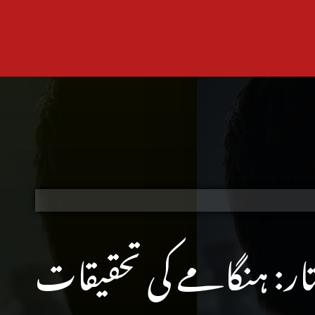
ار: ہنگامے کی تحقیقات