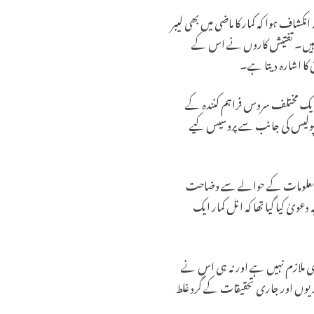
ان، یہ انکشاف ہوا کہ کمار کا ماضی میں بھی لیبر
عات ہیں۔ تفتیش کاروں نے اس کے
 کا اشارہ دیتا ہے۔
و ایک مختلف سروس فراہم کنندہ کے
اب پولیس کی جانب سے پروسیس کیے
کن معلومات کے حوالے سے وضاحت
ویٰ کیا گیا تھا کہ انل کمار ایک
ری ملازم نہیں ہے اور نہ ہی اس نے
اریوں اور جاری تحقیقات کے گرد غلط