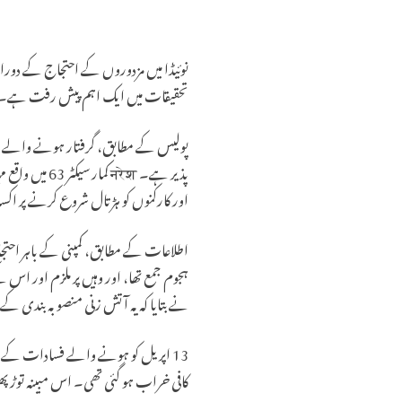
تحقیقات میں ایک اہم پیش رفت ہے۔
پولیس کے مطابق، گرفتار ہونے والے شخص کی شناخت नरेश کمار کے نام سے ہوئی ہے
اور کارکنوں کو ہڑتال شروع کرنے پر ا
ہجوم جمع تھا، اور وہیں پر ملزم اور اس
نے بتایا کہ یہ آتش زنی منصوبہ بندی کے
13 اپریل کو ہونے والے فسادات کے
کافی خراب ہو گئی تھی۔ اس مبینہ توڑ 