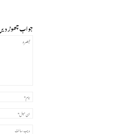
جواب چھوڑ دیں
تبصرہ