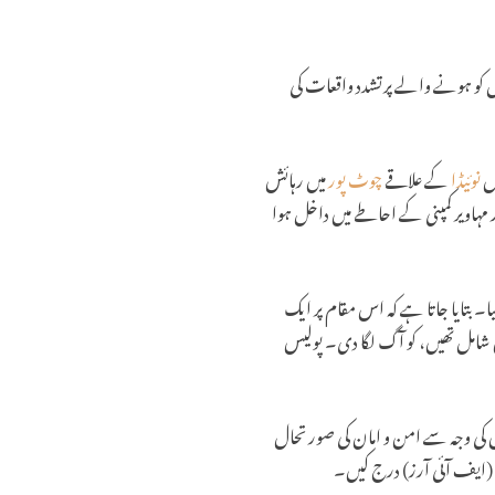
کے احتجاج کے دوران گاڑیوں کو آگ لگانے کے الزام میں درزی کو گرفتار کر لیا گیا۔ یہ گرفتاری 13 اپریل کو ہونے والے پرتشدد واقعات کی
نوئیڈا
کے علاقے
چوٹ پور
میں رہائش
واقعہ پیش آیا، تو الزام ہے کہ کمار مہاویر کمپنی کے احاطے میں داخل ہوا
یکٹر 63 میں واقع وپل موٹرز کے قریب چلا گیا۔ بتایا جاتا ہے کہ اس مقام پر ایک
یں شامل تھیں، کو آگ لگا دی۔ پولیس
 کی وجہ سے امن و امان کی صورتحال
س (ایف آئی آرز) درج کیں۔