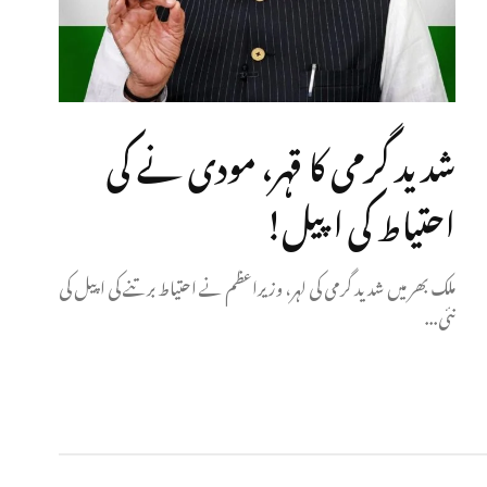
شدید گرمی کا قہر، مودی نے کی
احتیاط کی اپیل!
ملک بھر میں شدید گرمی کی لہر، وزیراعظم نے احتیاط برتنے کی اپیل کی
نئی...