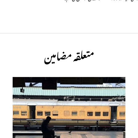
متعلقہ مضامین