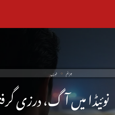
جرائم
خبریں
نوئیڈا میں آگ، درزی گرفت