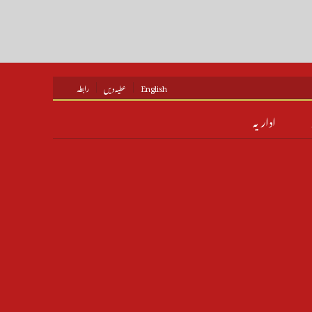
English
عطیہ دیں
رابطہ
اداریہ