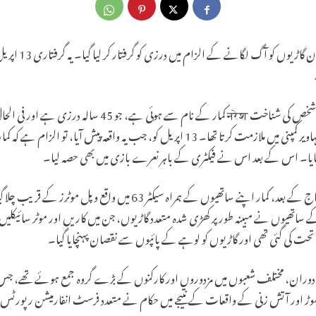
نوئیڈا میں مزدوروں 
، جو 45 سالہ درزی ہے اور فی الحال
پذیر ہے۔ नरेश کمار سیکٹر 63 میں واقع مہاویر کمپنی میں ملازمت کرتا تھا۔ 13 اپریل کو، جب یہ 
کسایا۔ اس کے بعد اس نے فیکٹری کے باہر نعرے بازی میں بھی حصہ لیا۔
اطلاعات کے مطابق، کمپنی کے باہر احتجاج کے بعد، کمار اپنے ساتھیوں کے ہمراہ س
 کے ساتھیوں نے مبینہ طور پر کھڑی شدہ متعدد گاڑیوں، جن میں کاریں اور موٹر سائیکل
 تحت کی گئی تھی اور گاڑیوں کو لوہے کے پائپوں سے نقصان پہنچایا گیا۔
 دوران، مختلف شعبوں میں مزدوروں اور کارکنوں کے بڑے گروہ جمع ہوئے تھے، جس
پھوڑ اور آتش زنی کے واقعات کے نتیجے میں حکام نے متعدد فرسٹ انفارمیشن رپورٹ