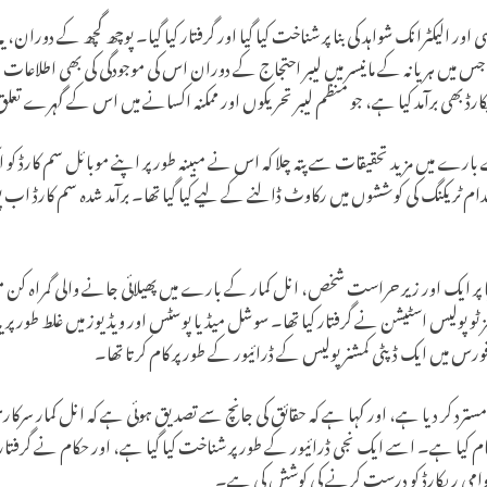
ان، नरेश کمار کو سائنسی اور الیکٹرانک شواہد کی بنا پر شناخت کیا گیا اور گرفتار کیا گیا۔ پوچھ گچھ کے دور
، جس میں ہریانہ کے مانیسر میں لیبر احتجاج کے دوران اس کی موجودگی کی بھی اطلا
ارڈ بھی برآمد کیا ہے، جو منظم لیبر تحریکوں اور ممکنہ اکسانے میں اس کے گہرے تعلق
 بارے میں مزید تحقیقات سے پتہ چلا کہ اس نے مبینہ طور پر اپنے موبائل سم کارڈ ک
قدام ٹریکنگ کی کوششوں میں رکاوٹ ڈالنے کے لیے کیا گیا تھا۔ برآمد شدہ سم کارڈ 
ر ایک اور زیر حراست شخص، انل کمار کے بارے میں پھیلائی جانے والی گمراہ 
و پولیس اسٹیشن نے گرفتار کیا تھا۔ سوشل میڈیا پوسٹس اور ویڈیوز میں غلط طور پر یہ دع
ورس میں ایک ڈپٹی کمشنر پولیس کے ڈرائیور کے طور پر کام کرتا تھا۔
سترد کر دیا ہے، اور کہا ہے کہ حقائق کی جانچ سے تصدیق ہوئی ہے کہ انل کمار سرکا
کام کیا ہے۔ اسے ایک نجی ڈرائیور کے طور پر شناخت کیا گیا ہے، اور حکام نے گرفت
عوامی ریکارڈ کو درست کرنے کی کوشش کی ہے۔