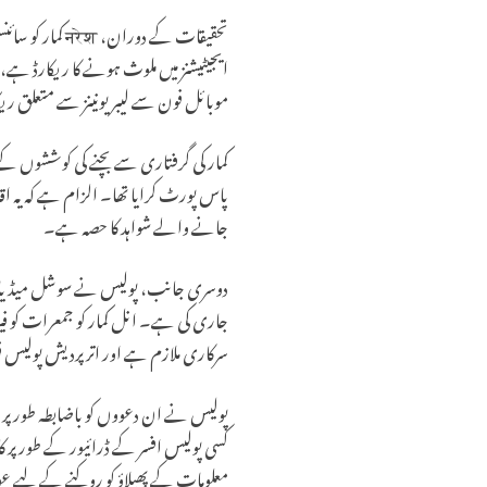
تحقیقات کے دور
ایجیٹیشنز میں ملوث ہونے کا ریکارڈ ہے
موبائل فون سے لیبر یونینز سے متعلق ریک
کمار کی گرفتاری سے بچنے کی کوششوں کے
پاس پورٹ کرایا تھا۔ الزام ہے کہ یہ ا
جانے والے شواہد کا حصہ ہے۔
دوسری جانب، پولیس نے سوشل میڈیا پ
جاری کی ہے۔ انل کمار کو جمعرات کو فیز ٹ
سرکاری ملازم ہے اور اتر پردیش پولیس ف
پولیس نے ان دعووں کو باضابطہ طور پر م
کسی پولیس افسر کے ڈرائیور کے طور پر 
معلومات کے پھیلاؤ کو روکنے کے لیے 