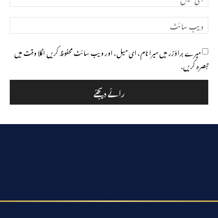
میل*
ویب
سائٹ
میرے براؤزر میں میرا نام، ای میل، اور ویب سائٹ محفوظ کریں اگلا وقت میں
تبصرہ کریں.