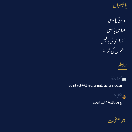
پالیسیاں
ادارتی پالیسی
اصلاحی پالیسی
رازداری کی پالیسی
استعمال کی شرائط
رابطہ
عمومی رابطہ
contact@thechenabtimes.com
شکایات
contact@ctft.org
اہم صفحات