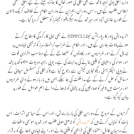
وزیر اعلیٰ یوگی آدتیہ ناتھ نے بھی بجلی کی صورتحال کا جائزہ لینے کے لیے اعلیٰ سطحی
اجلاس طلب کیے ہیں۔ اس دوران، بحران کے دوران حکام کے خلاف کریک ڈاؤن
کے طور پر غازی آباد اور میرٹھ کے دو ایگزیکٹو انجینئرز کو معطل کر دیا گیا ہے۔
اتر پردیش پاور کارپوریشن لمیٹڈ (UPPCL) نے بھی اپنی کارکردگی کا دفاع کرتے
ہوئے بیانات جاری کیے ہیں، اور حکام نے خراب ٹرانسفارمرز کو ترجیحی بنیادوں پر
تبدیل کرنے اور خرابیوں اور رکاوٹوں کو سنبھالنے کے لیے مناسب افرادی قوت
اور مواد کی دستیابی کو یقینی بنانے کی ہدایت کی ہے۔ یو پی راجیہ ودیوت اپبھوکتہ پریشد
نے یو پی الیکٹریسٹی ریگولیٹری کمیشن سے رجوع کیا ہے تاکہ بجلی کی مسلسل سپلائی کے
مسائل کو حل کرنے کے لیے مداخلت کی جا سکے، جس میں بار بار ہونے والی خرابیوں
اور مرمت میں تاخیر کو صارفین کی پریشانی کو بڑھانے والے اہم عوامل کے طور پر
بیان کیا گیا ہے۔
گرمیوں کے عروج کے دوران بجلی کی بار بار بندش، اور اس کے سیاسی اثرات، اس
بات کو نمایاں کرتے ہیں کہ
اتر پردیش
کو بڑھتی ہوئی طلب اور شدید موسمی واقعات
کے درمیان قابل اعتماد بجلی کی فراہمی کو یقینی بنانے اور اپنے بنیادی ڈھانچے کو برقرار