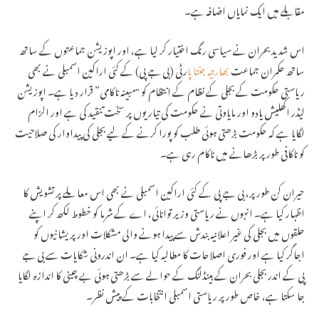
اتر پردیش میں 32 ہزار اسامیوں کے لیے 28...
مقابلے میں ایک نمایاں اضافہ ہے۔
اس شدید بحران نے سیاسی رنگ اختیار کر لیا ہے، اور اپوزیشن جماعتوں کے ساتھ
ساتھ حکمران جماعت
بھارتیہ جنتا پا
رٹی (بی جے پی) کے کئی اراکین اسمبلی نے بھی
ریاستی حکومت کے بجلی کے نظام کے انتظام کو "مبینہ ناکامی” قرار دیا ہے۔ اپوزیشن
لیڈر اکھلیش یادو اور مایاوتی نے حکومت کی تیاریوں پر سخت تنقید کی ہے اور الزام
لگایا ہے کہ حکومت بڑھتی ہوئی طلب کو پورا کرنے کے لیے بجلی کی پیداوار کی صلاحیت
کو ناکافی طور پر بڑھانے میں ناکام رہی ہے۔
حیران کن طور پر، بی جے پی کے کئی اراکین اسمبلی نے بھی اس معاملے پر تشویش کا
اظہار کیا ہے۔ انہوں نے ریاستی وزیر توانائی، اے کے شرما کو خطوط لکھ کر اپنے
حلقوں میں بجلی کی غیر اعلانیہ بندش سے پیدا ہونے والی مشکلات اور پریشانیوں کو
اجاگر کیا ہے اور فوری اصلاحات کا مطالبہ کیا ہے۔ ان اندرونی شکایات سے بی جے
پی کے اندر بجلی بحران کے ہینڈلنگ کے حوالے سے بڑھتی ہوئی بے چینی کا اندازہ لگایا
جا سکتا ہے، خاص طور پر ریاستی اسمبلی انتخابات کے پیش نظر۔