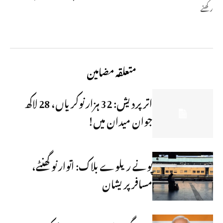
رکھنے
متعلقہ مضامین
اتر پردیش: 32 ہزار نوکریاں، 28 لاکھ
جوان میدان میں!
پونے ریلوے بلاک: اتوار نو گھنٹے،
مسافر پریشان