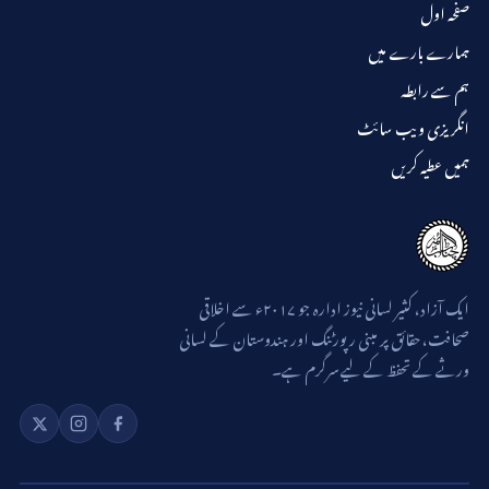
صفحہ اول
ہمارے بارے میں
ہم سے رابطہ
انگریزی ویب سائٹ
ہمیں عطیہ کریں
ایک آزاد، کثیر لسانی نیوز ادارہ جو ۲۰۱۷ء سے اخلاقی
صحافت، حقائق پر مبنی رپورٹنگ اور ہندوستان کے لسانی
ورثے کے تحفظ کے لیے سرگرم ہے۔