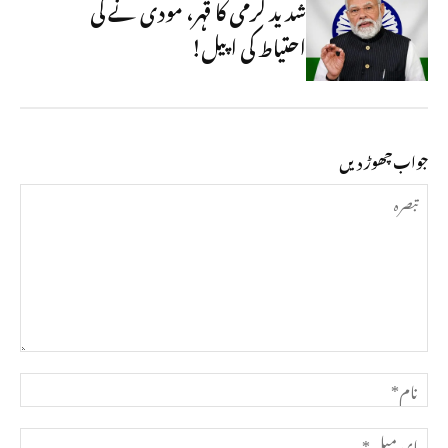
شدید گرمی کا قہر، مودی نے کی
احتیاط کی اپیل!
جواب چھوڑ دیں
تبصرہ
نام*
ای