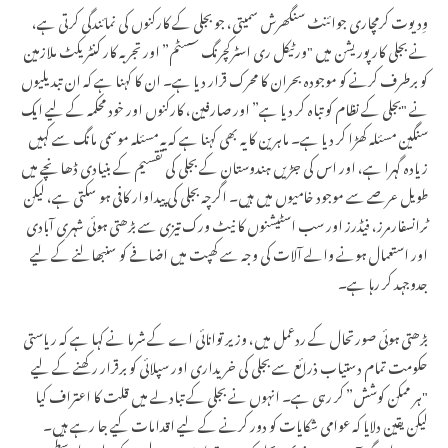
وِدیوت کرمچاری جوائنٹ سنگھرش سمیتی، جو بجلی کے کارکنوں کی نمائندگی کرتی ہے،
نے بجلی کارپوریشن میں "ورٹیکل ری اسٹرکچرنگ سسٹم” اور تجربہ کار کنٹریکٹ ملازمین
کو برطرف کرنے کو موجودہ بحران کا محرک قرار دیا ہے۔ ان کا کہنا ہے کہ ان تبدیلیوں
نے "بجلی کے نظام کو تباہ کر دیا ہے” اور صارفین، کارکنوں اور خود محکمہ کے لیے ایک
سنگین مسئلہ کھڑا کر دیا ہے۔ ماہرین کا یہ بھی کہنا ہے کہ یہ مسئلہ موسمی مانگ سے کہیں
زیادہ گہرا ہے، اور اس کی جڑیں ہندوستان کے بجلی کی تقسیم کے بنیادی ڈھانچے میں
طویل عرصے سے موجود خامیوں میں ہیں۔ اگرچہ بجلی کی پیداوار کافی ہو سکتی ہے، لیکن
ٹرانسفارمرز، فیڈرز اور سب اسٹیشنوں کا نیٹ ورک تیزی سے بڑھتی ہوئی شہری آبادی
اور استعمال ہونے والے آلات کی وجہ سے کھپت میں اضافے کو سنبھالنے کے لیے
جدوجہد کر رہا ہے۔
بڑھتی ہوئی صورتحال کے ردعمل میں، وزیر توانائی اے کے شرما نے کہا ہے کہ ریاستی
حکومت تمام دستیاب ذرائع سے بجلی کی خریداری اور سپلائی کو برقرار رکھنے کے لیے
"ہر ممکن کوشش” کر رہی ہے۔ انہوں نے بجلی کے تبادلے میں قلت کا اعتراف کیا
لیکن یقین دلایا کہ عوامی شکایات کو دور کرنے کے لیے اقدامات کیے جا رہے ہیں۔