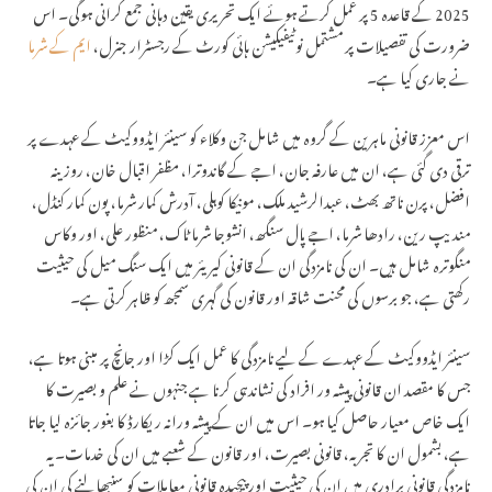
2025 کے قاعدہ 5 پر عمل کرتے ہوئے ایک تحریری یقین دہانی جمع کرانی ہوگی۔ اس
ضرورت کی تفصیلات پر مشتمل نوٹیفیکیشن ہائی کورٹ کے رجسٹرار جنرل،
ایم کے شرما
نے جاری کیا ہے۔
اس معزز قانونی ماہرین کے گروہ میں شامل جن وکلاء کو سینئر ایڈووکیٹ کے عہدے پر
ترقی دی گئی ہے، ان میں عارفہ جان، اجے کے گاندوترا، مظفر اقبال خان، روزینہ
افضل، پرن ناتھ بھٹ، عبدالرشید ملک، مونیکا کوہلی، آدرش کمار شرما، پون کمار کنڈل،
مندیپ رین، رادھا شرما، اجے پال سنگھ، انشوجا شرما ٹاک، منظور علی، اور وکاس
منگوترہ شامل ہیں۔ ان کی نامزدگی ان کے قانونی کیریئر میں ایک سنگ میل کی حیثیت
رکھتی ہے، جو برسوں کی محنت شاقہ اور قانون کی گہری سمجھ کو ظاہر کرتی ہے۔
سینئر ایڈووکیٹ کے عہدے کے لیے نامزدگی کا عمل ایک کڑا اور جانچ پر مبنی ہوتا ہے،
جس کا مقصد ان قانونی پیشہ ور افراد کی نشاندہی کرنا ہے جنہوں نے علم و بصیرت کا
ایک خاص معیار حاصل کیا ہو۔ اس میں ان کے پیشہ ورانہ ریکارڈ کا بغور جائزہ لیا جاتا
ہے، بشمول ان کا تجربہ، قانونی بصیرت، اور قانون کے شعبے میں ان کی خدمات۔ یہ
نامزدگی قانونی برادری میں ان کی حیثیت اور پیچیدہ قانونی معاملات کو سنبھالنے کی ان کی