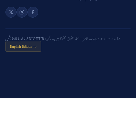
© ۲۰۱۷ – ۲۰۲۶ چناب ٹائمز — جملہ حقوق محفوظ ہیں۔ رکن:
DIGIPUB نیوز انڈیا فاؤنڈیشن
English Edition →