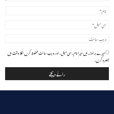
تبصرہ
نام*
ای
میل*
ویب
سائٹ
میرے براؤزر میں میرا نام، ای میل، اور ویب سائٹ محفوظ کریں اگلا وقت میں
تبصرہ کریں.