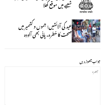
شعبے میں موقع کھلا
عید کی آلائشیں: جموں و کشمیر میں
صحت کا خطرہ، پانی بھی آلودہ
جواب چھوڑ دیں