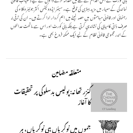
نمائندگی کے معیار میں مزید بہتری کی توقع ہے۔ سینئر ایڈووکیٹس اکثر جونیئر وکلاء کی
رہنمائی اور قانونی مباحثوں میں حصہ لینے میں اہم کردار ادا کرتے ہیں۔ ان کی ترقی نہ
صرف ذاتی کامیابی کی نشاندہی کرتی ہے بلکہ ہائی کورٹ اور اس سے ماتحت عدالتوں
کے اندر مجموعی قانونی نظام کے لیے ایک ممکنہ فروغ بھی ہے۔
متعلقہ مضامین
کنزر تھانہ: پولیس بدسلوکی پر تحقیقات
کا آغاز
جموں میں نوکریاں ہی نوکریاں، ہر