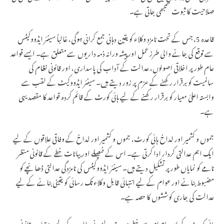
صلاحیت کا ثبوت سمجھی جاتی ہے۔
قاعدہ 5، جس کے تحت نامزد وکلاء کو یقین دہانی جمع کرانی ہوگی، غالباً سینئر ایڈووکیٹس
سے توقع کی جانے والی طرز عمل اور پیشہ ورانہ ذمہ داریوں سے متعلق ہے۔ ایسے قواعد
عام طور پر اخلاقی اصولوں، عدالت کے آداب کی پاسداری، اور قانونی نظام کی
سالمیت کو برقرار رکھنے کے عزم پر زور دیتے ہیں۔ سینئر ایڈووکیٹ کے لقب سے
وابستہ اعلیٰ معیار کو برقرار رکھنے کے لیے ہائی کورٹ کے قائم کردہ قواعد کا مقصد یہی
ہے۔
جموں و کشمیر اور لداخ ہائی کورٹ، جموں و کشمیر اور لداخ کے وفاقی علاقوں کے لیے
ایک اہم عدالتی کردار ادا کرتی ہے۔ اس کے فیصلے اور بیانات خطے کے قانونی منظر
نامے کو نمایاں طور پر تشکیل دیتے ہیں۔ سینئر ایڈووکیٹس کی نامزدگی عدالتی ڈھانچے کو
مضبوط بنانے اور عوام کے لیے انتہائی قابل وکلاء تک رسائی کو یقینی بنانے کے لیے
عدالت کی جاری کوششوں کا حصہ ہے۔
ہائی کورٹ کے اس اقدام سے خطے میں مقدمہ لڑنے والوں کے لیے دستیاب قانونی