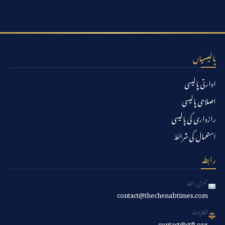
پالیسیاں
ادارتی پالیسی
اصلاحی پالیسی
رازداری کی پالیسی
استعمال کی شرائط
رابطہ
عمومی رابطہ
contact@thechenabtimes.com
شکایات
contact@ctft.org