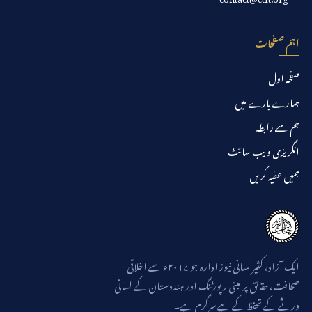
اہم صفحات
صفحہ اول
ہمارے بارے میں
ہم سے رابطہ
انگریزی ویب سائٹ
ہمیں عطیہ کریں
ایک آزاد، کثیر لسانی نیوز ادارہ جو ۲۰۱۷ء سے اخلاقی
صحافت، حقائق پر مبنی رپورٹنگ اور ہندوستان کے لسانی
ورثے کے تحفظ کے لیے سرگرم ہے۔