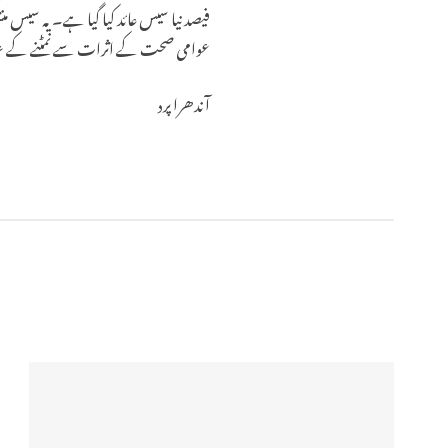
فیصد نیا سیس عائد کیا گیا ہے۔ یہ سی
عوامی صحت کے اثرات سے نمٹنے کے عزم
آندھرا پرد