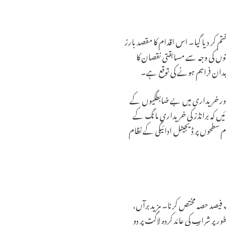
، ایک اہم اصلاح کی گئی جس کے تحت نومبر 2019 سے بارز پر عائد اضافی ریٹیل ایکسائز ٹیکس (ARET) کو ختم کر دیا گیا۔ اس اقدام کا مقصد بارز
متوں کی وجہ سے مسابقتی نقصان کا
اور خریداری میں بے ضابطگیوں کے
یں کہ برانڈز کی خریداری مانگ کے
ام سطحوں پر ڈیجیٹل ادائیگی کے نظام
 فیصد حصہ مختص کرنا۔ مزید برآں،
ر شراب کی عائد کردہ لاگت پر دو