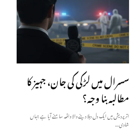
سسرال میں لڑکی کی جان، جہیز کا
مطالبہ بنا وجہ؟
اتر پردیش میں ایک دل دہلا دینے والا واقعہ سامنے آیا ہے جہاں
شادی...