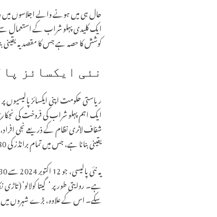
حال ہی میں ہونے والے اجلاسوں میں وزر
ایک کلیدی پہلو شراب کے استعمال سے 
کوشش کا حصہ ہے جس کا مقصد یہ یقینی بنا
نئی ایکسائز پال
ایک اہم پہلو شراب کی فروخت کی نجک
شفاف لاٹری نظام کے ذریعے نجی افراد، ک
یقینی بنانا ہے، جس میں تمام برانڈز کی 180 ملی لیٹر کی بوتلیں 99 روپے میں فروخت کرنے جیسے اقدامات شامل ہیں۔
سکے۔ اس کے علاوہ، بڑے شہروں میں اعلیٰ درجے کی شراب کی