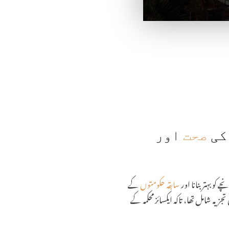
کی
صحت
اور
کو بہتر بنانا اور
سابقہ حکومتوں
کے
ان نافذ العمل پالیسیوں کا جامع تجزیہ شامل تھا، تاکہ ایکسائز محکمہ کے