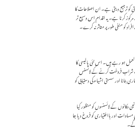
 کو ترجیح دیتی ہے۔ ان اصلاحات کا
وز کرنا ہے۔ یہ اقدام اس وسیع تر
راد کو منفی طور پر متاثر نہ کرے۔
ثانی کر رہی ہے، جس کے تحت یکم اکتوبر 2024 سے نئی ضابطے نافذ العمل ہو رہے ہیں۔ اس نئی پالیسی کا
اب شراب فروخت کرنے کے لائسنس
 بنانا اور سستی اشیاء کی دستیابی کو
نئی پالیسی، جو 12 اکتوبر 2024 سے 30 ستمبر 2026 تک دو سال کے لیے نافذ العمل رہے گی، نے ریاست بھر میں 3,736 نجی دکانوں کے لائسنسوں کو منظور کیا
وٹہ مختص کیا گیا ہے، تاکہ سماجی مساوات اور بااختیاری کو فروغ دیا جا