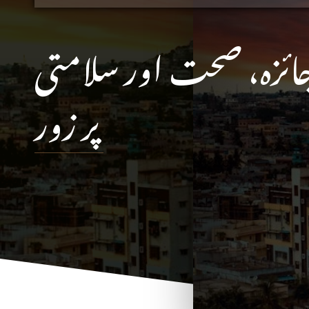
جائزہ، صحت اور سلامتی
پر زور