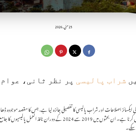
25 مئی, 2026
یں
شراب پالیسی
پر نظر ثانی، عوام 
کسائز اصلاحات اور شراب پالیسی کا تفصیلی جائزہ لیا ہے، جس کا مقصد موجودہ ڈھانچے 
دوران سامنے آنے والے مسائل کو حل کرنا ہے۔ ان بحثوں میں 2019 سے 2024 کے دور
 سکے۔