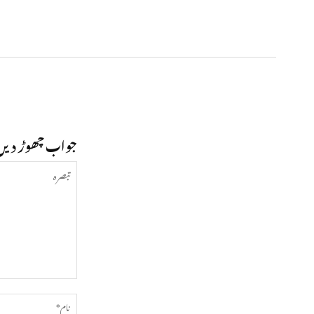
جواب چھوڑ دیں
تبصرہ