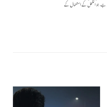
تص ہے، جو الکحل کے استعمال کے