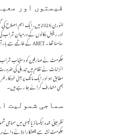
قیمتوں اور معیار
اور ریٹیل دکانوں کے درمیان شراب کی قی
سامنا تھا۔ ARET کے خاتمے سے بار آپریٹرز کے منافع میں بہتری اور ریاست کی شراب مارکیٹ میں ایک برابر مسابقت کا میدان فراہم ہونے کی توقع ہے۔
حکومت نے صارفین کو دستیاب شراب کے 
الزامات نے نظام میں تبدیلی کی ضرورت 
مطابق ہو اور ایک مانگ پر مبنی خودکار خ
بھی متعارف کرائے جا رہے ہیں۔
سماجی شمولیت او
نظر ثانی شدہ ایکسائز پالیسی میں سماج
حکومت نشہ سے چھٹکارا دلانے والے مرا