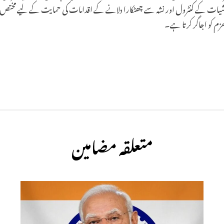
س منشیات کے کنٹرول اور نشہ سے چھٹکارا دلانے کے اقدامات کی حمایت کے لیے مخ
 کو اجاگر کرتا ہے۔
متعلقہ مضامین