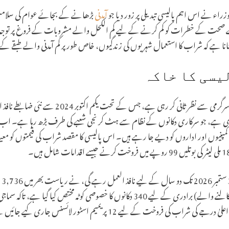
اء نے اس اہم پالیسی تبدیلی پر زور دیا جو
آمدنی
بڑھانے کے بجائے عوام کی سلامتی
صحت کے خطرات کو کم کرنے کے لیے کم الکحل والے مشروبات کے فروغ پر توجہ مرک
نا ہے کہ شراب کا استعمال شہریوں کی زندگیوں، خاص طور پر کم آمدنی والے طبقے کے اف
یسی کا خاکہ
ریاستی حکومت اپنی ایکسائز پالیسیوں پر سرگرمی سے نظر 
اری ہے، جو سرکاری دکانوں کے نظام سے ہٹ کر نجی شعبے کی طرف بڑھ رہا ہے۔ 
مپنیوں اور اداروں کو دیے جا رہے ہیں۔ اس پالیسی کا مقصد شراب کی قیمتوں کو معیاری
یہ 
ہے۔ روایتی طور پر ‘گیتا کولالو’ (تاڑی نکالنے والے) برادری کے لیے 340 دکانوں کا خصوصی ک
 فروخت کے لیے 12 پریمیم اسٹور لائسنس جاری کیے جائیں گے۔