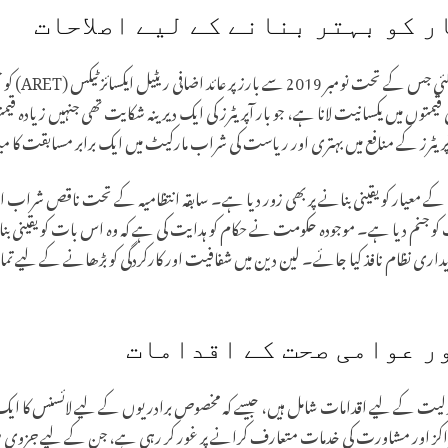
 کو بہتر بنانے کے لیے اصلاحات
جنوری 2026 میں
متوں میں یکسانیت لانا ہے، جو بار آپریٹرز کی ایک دیرینہ شکایت تھی جنہیں زیادہ قی
معیار کو یقینی بنانے پر بھی زور دیا ہے۔ سابقہ انتظامیہ کے تحت ناقص شراب 
کو جنم دیا ہے۔ موجودہ حکومت نے حکام کو ہدایت کی ہے کہ وہ اس بات کو یقینی بنائ
ریداری نظام نافذ کیا جائے۔ لین دین میں شفافیت اور کارکردگی کو بڑھانے کے لیے تم
ر عوامی صحت کے اقدامات
ی شمولیت کے لیے اقدامات شامل ہیں، جیسے کہ مخصوص برادریوں کے لیے لائسنس کا ایک
کز اور مشاورت کی خدمات متعارف کرانے پر غور کر رہی ہے، جن کے لیے جزوی طور پ