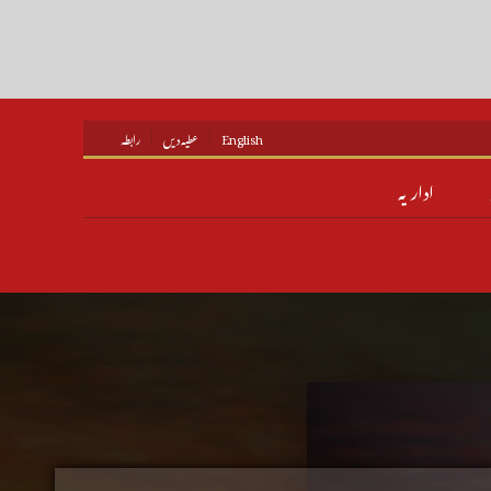
English
عطیہ دیں
رابطہ
اداریہ