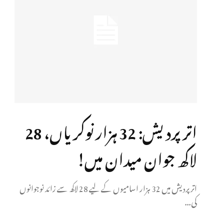
اتر پردیش: 32 ہزار نوکریاں، 28
لاکھ جوان میدان میں!
اتر پردیش میں 32 ہزار اسامیوں کے لیے 28 لاکھ سے زائد نوجوانوں
کی...