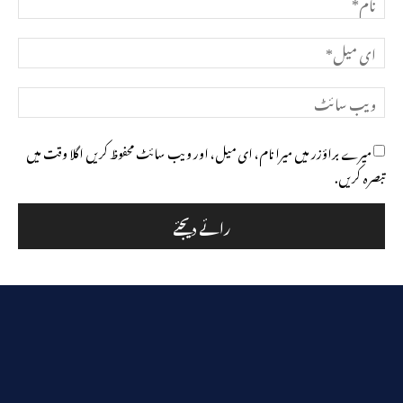
ای
میل*
ویب
سائٹ
میرے براؤزر میں میرا نام، ای میل، اور ویب سائٹ محفوظ کریں اگلا وقت میں
تبصرہ کریں.