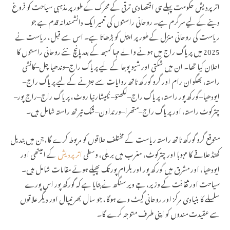
اترپردیش حکومت پہلے ہی اقتصادی ترقی کے محرک کے طور پر مذہبی سیاحت کو فروغ
دینے کے لیے سرگرم ہے۔ روحانی راستوں کی تعمیر ایک دانشمندانہ قدم ہے جو
ریاست کی روحانی منزل کے طور پر اپیل کو بڑھاتا ہے۔ اس سے قبل، ریاست نے
2025 میں پریاگ راج میں ہونے والے مہا کمبھ کے بعد پانچ نئے روحانی راستوں کا
اعلان کیا تھا۔ ان میں شکتی اور شیو پوجا کے لیے پریاگ راج–وندھیا چل–کانشی
راستہ، بھگوان رام اور گرو گورکھ ناتھ روایات سے جڑنے کے لیے پریاگ راج–
ایودھیا–گورکھ پور راستہ، پریاگ راج–لکھنؤ– نیمیشارنیا روٹ، پریاگ راج–راج پور–
چترکوٹ راستہ، اور پریاگ راج–متھرا–ورنداون–شُک تیرتھ راستہ شامل ہیں۔
متوقع گرو گورکھ ناتھ راستہ ریاست کے مختلف علاقوں کو مربوط کرے گا، جن میں بندیل
کھنڈ علاقے کا مہوبا اور چترکوٹ، مغرب میں بریلی، وسطی
اترپردیش
کے امیتھی اور
ایودھیا، اور مشرق میں گورکھ پور اور بلرام پور تک پھیلے ہوئے مقامات شامل ہیں۔
سیاحت اور ثقافت کے وزیر، جے ویر سنگھ نے بتایا ہے کہ گورکھ پور اس پورے
سلسلے کا بنیادی مرکز اور روحانی گیٹ وے ہوگا، جو سال بھر نیپال اور دیگر علاقوں
سے عقیدت مندوں کو اپنی طرف متوجہ کرے گا۔