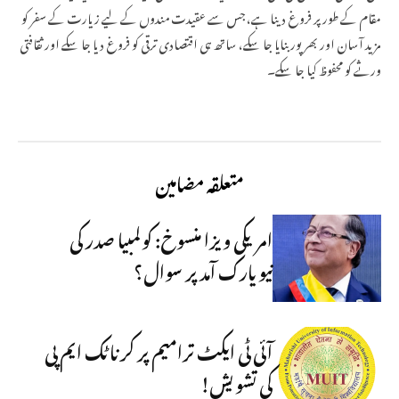
مقام کے طور پر فروغ دینا ہے، جس سے عقیدت مندوں کے لیے زیارت کے سفر کو
مزید آسان اور بھرپور بنایا جا سکے، ساتھ ہی اقتصادی ترقی کو فروغ دیا جا سکے اور ثقافتی
ورثے کو محفوظ کیا جا سکے۔
متعلقہ مضامین
امریکی ویزا منسوخ: کولمبیا صدر کی
نیویارک آمد پر سوال؟
آئی ٹی ایکٹ ترامیم پر کرناٹک ایم پی
کی تشویش!