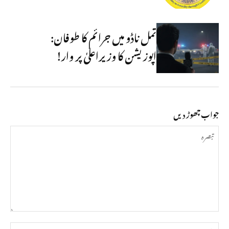
تمل ناڈو میں جرائم کا طوفان:
اپوزیشن کا وزیراعلیٰ پر وار!
جواب چھوڑ دیں
تبصرہ
نام*