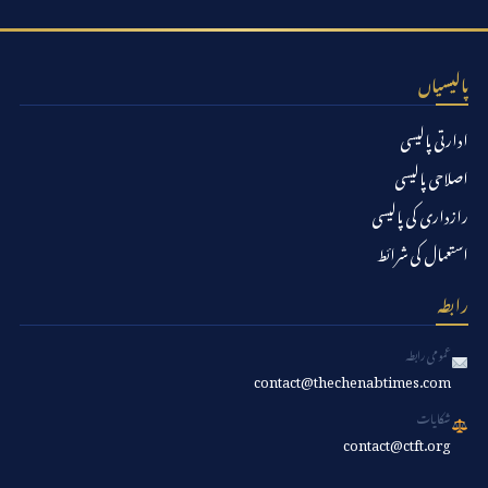
پالیسیاں
ادارتی پالیسی
اصلاحی پالیسی
رازداری کی پالیسی
استعمال کی شرائط
رابطہ
عمومی رابطہ
contact@thechenabtimes.com
شکایات
contact@ctft.org