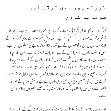
گورکھ پور میں ترقی اور
سرمایہ کاری
گورکھ پور خود بھی قابل ذکر ترقی کا مشاہدہ کر رہا ہے، جس کا مقصد اسے ایک مذہبی اور
ثقافتی مرکز کے طور پر مزید مستحکم کرنا ہے۔ اترپردیش حکومت نے دیہی گورکھ پور کے
قدیم مندروں کی ترقی و خوبصورتی کے لیے تقریباً 45 کروڑ روپے کی منظوری دی ہے،
جس کا مقصد زائرین اور سیاحوں کے لیے سہولیات کو بہتر بنانا ہے۔ اس اقدام کا
مقصد دیہی زیارت گاہوں کی عظمت کو بحال کرنا اور زائرین کے تجربے کو بہتر بنانا
ہے۔ گورکھ پور میں پہلے سے ہی گورکھ ناتھ مندر، شری دگمبرا جین مندر، اور جٹاشنکر
گوردوارہ جیسے نمایاں مقامات موجود ہیں، جو سالانہ لاکھوں سیاحوں کو اپنی طرف متوجہ
کرتے ہیں۔ یہ شہر صنعتی ترقی میں بھی سرمایہ کاری کے لیے پرکشش مقام کے طور پر
ابھرا ہے، جس میں پلاسٹک پارک اور گارمنٹ پارک جیسے منصوبوں پر کام جاری
ہے۔
ان روحانی راستوں کی ترقی کا مقصد ریاست کو روحانی سیاحت کے لیے ایک ممتاز