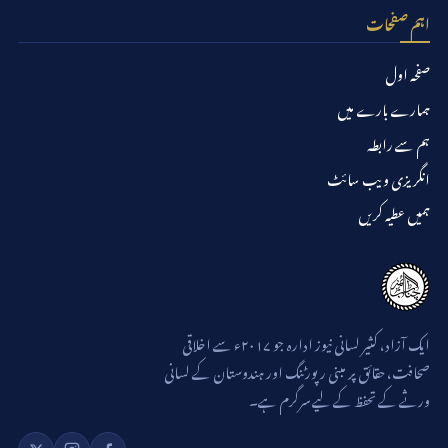
اہم صفحات
صفحہ اول
ہمارے بارے میں
ہم سے رابطہ
انگریزی ویب سائٹ
ہمیں عطیہ کریں
ایک آزاد، کثیر لسانی نیوز ادارہ جو ۲۰۱۷ء سے اخلاقی
صحافت، حقائق پر مبنی رپورٹنگ اور ہندوستان کے لسانی
ورثے کے تحفظ کے لیے سرگرم ہے۔