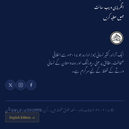
انگریزی ویب سائٹ
ہمیں عطیہ کریں
ایک آزاد، کثیر لسانی نیوز ادارہ جو ۲۰۱۷ء سے اخلاقی
صحافت، حقائق پر مبنی رپورٹنگ اور ہندوستان کے لسانی
ورثے کے تحفظ کے لیے سرگرم ہے۔
© ۲۰۱۷ – ۲۰۲۶ چناب ٹائمز — جملہ حقوق محفوظ ہیں۔ رکن:
DIGIPUB نیوز انڈیا فاؤنڈیشن
English Edition →