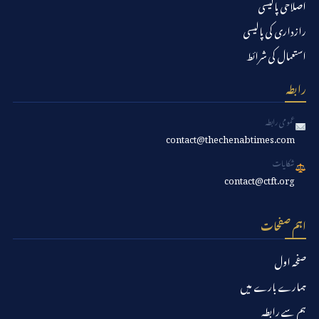
اصلاحی پالیسی
رازداری کی پالیسی
استعمال کی شرائط
رابطہ
عمومی رابطہ
contact@thechenabtimes.com
شکایات
contact@ctft.org
اہم صفحات
صفحہ اول
ہمارے بارے میں
ہم سے رابطہ