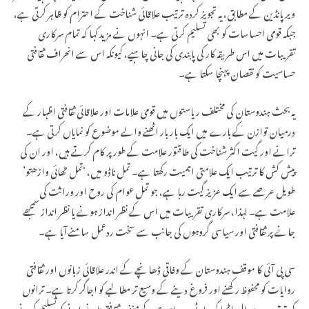
ویرپانڈین کے مطابق، یہ تجویز کردہ ترتیب علاقائی شناخت کے احترام کو ظاہر کرتی ہے،
جبکہ قومی احساسات کو بھی تسلیم کرتی ہے۔ انہوں نے مزید کہا کہ تمام سرکاری
تقریبات میں اس طریقہ کار کی پابندی کی جانی چاہیے، کیونکہ اس سے انحراف ثقافتی
حساسیت کو نقصان پہنچا سکتا ہے۔
یہ بحث ہندوستان کی مختلف ریاستوں میں قومی علامات اور علاقائی ثقافتی اظہار کے
درمیان توازن کے بارے میں ایک بار بار اٹھنے والے موضوع کو نمایاں کرتی ہے۔
ترانے اور گیت اکثر شناخت کی طاقتور علامت کے طور پر کام کرتے ہیں، اور ان کی
پیش کش کا ترتیب ایک علامتی اہمیت رکھتا ہے۔ تمل ناڈو میں، ‘تمل تھائی وازھتو’
طویل عرصے سے ایک عزیز گیت رہا ہے، جو تمل عوام کی روح اور وراثت کی
علامت ہے۔ لہذا، سرکاری تقریبات میں اس کے نظر انداز ہونے یا نظر انداز سمجھے
جانے پر ثقافتی اور سیاسی گروہوں کی جانب سے سخت ردعمل سامنے آیا ہے۔
سی پی آئی کا موقف ہندوستان کے وفاقی ڈھانچے کے اندر علاقائی زبانوں اور ثقافتی
روایات کو محفوظ رکھنے اور فروغ دینے کے وسیع تر مطالبے کو اجاگر کرتا ہے۔ ترانوں
کی ترتیب پر سوال اٹھا کر، پارٹی ہر ریاست کے منفرد ثقافتی تانے بانے کو تسلیم کرنے