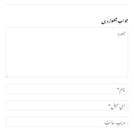
جواب چھوڑ دیں
تبصرہ
نام*
ای
میل*
ویب
سائٹ