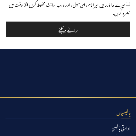
میرے براؤزر میں میرا نام، ای میل، اور ویب سائٹ محفوظ کریں اگلا وقت میں
تبصرہ کریں.
پالیسیاں
ادارتی پالیسی