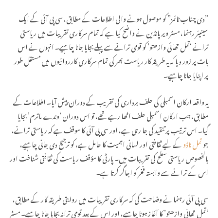
اتر پردیش میں 32 ہزار اسامیوں کے لیے 28...
”دی چناب ٹائمز” کو موصول ہونے والی اطلاعات کے مطابق، سی پی آئی کے ایک
سینیئر رہنما، مسٹر ویرپانڈین نے واضح کیا ہے کہ تمام سرکاری تقریبات میں ریاستی
ترانے ‘تمل تھائی وازھتو’ کو قومی ترانے سے پہلے بجایا جانا چاہیے۔ انہوں نے اس
بات پر زور دیا کہ یہ طریقہ کار ریاست بھر کی تمام سرکاری کارروائیوں میں مستقل طور
پر اپنایا جانا چاہیے۔
یہ واقعہ ارکان اسمبلی کی حلف برداری کی تقریب کے دوران پیش آیا۔ اطلاعات کے
مطابق، جب ارکان اسمبلی حلف اٹھا رہے تھے، تو اس دوران ‘وندے ماترم’ بجایا
گیا۔ اس ترتیب پر تنقید کی جا رہی ہے، اور سی پی آئی کا موقف ہے کہ ریاستی ترانے،
جو
تمل ناڈو
کے لیے ثقافتی اور لسانی اہمیت کا حامل ہے، کو ترجیح دی جانی چاہیے،
بالخصوص ریاستی سطح کی تقریبات میں۔ پارٹی کا مؤقف ریاست کی ثقافتی شناخت اور
اس کے ترانے سے وابستہ فخر کو اجاگر کرتا ہے۔
سی پی آئی رہنما نے وضاحت کی کہ سرکاری تقریبات میں روایتی طریقہ کار کے مطابق،
‘تمل تھائی وازھتو’ کا آغاز ہونا چاہیے، اور اس کے بعد قومی ترانہ بجایا جانا چاہیے۔ مسٹر