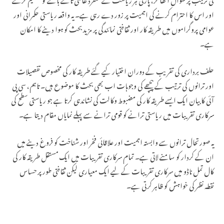
اور اس کا احترام کرنے کی اہمیت پر زور دے رہی ہے۔ یہ واقعہ ریاستی حکمرانی اور
عوامی پروگراموں میں طریقہ کار اور ثقافتی نمائندگی پر مزید بحث کو ہوا دینے کا امکان
ہے۔
حلف برداری کی تقریب کے دوران اختیار کیے گئے طریقہ کار کی مخصوص تفصیلات
اور ترانوں کی ترتیب کے پیچھے کی وجوہات اب بھی بحث کا موضوع ہیں۔ تاہم، سی پی
آئی کا بیان ایک ایسے طریقہ کار کی مضبوط وکالت کی نشاندہی کرتا ہے جو ریاستی سطح کی
سرکاری تقریبات میں ریاستی ترانے کو قومی ترانے سے پہلے نمایاں مقام دیتا ہے۔
یہ صورتحال ترانوں سے وابستہ اہمیت اور علاقائی فخر اور شناخت کو فروغ دینے میں
ان کے کردار کو سامنے لاتی ہے۔ تمام سرکاری تقریبات میں ایک مستقل طریقہ کار کی
کال تمل ناڈو میں سرکاری تقریبات کے لیے ایک معیاری لیکن ثقافتی طور پر حساس
نقطہ نظر کی خواہش کو ظاہر کرتی ہے۔