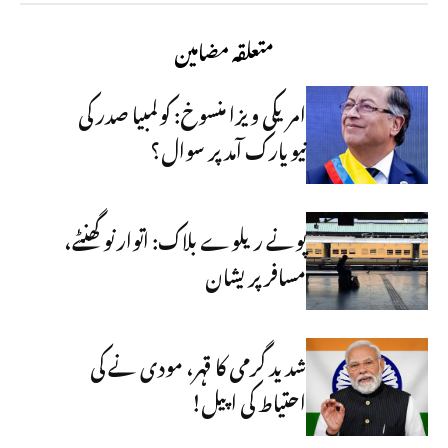
متعلقہ مضامین
امریکی ویزا منسوخ: کولمبیا صدر کی
نیویارک آمد پر سوال؟
پونے ریلوے بلاک: اتوار نو گھنٹے،
مسافر پریشان
شدید گرمی کا قہر، مودی نے کی
احتیاط کی اپیل!