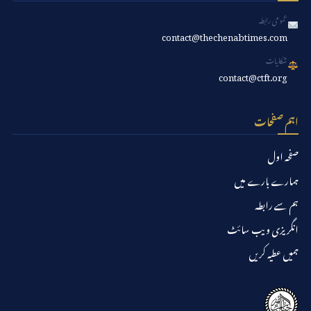
عمومی رابطہ
contact@thechenabtimes.com
شکایات
contact@ctft.org
اہم صفحات
صفحہ اول
ہمارے بارے میں
ہم سے رابطہ
انگریزی ویب سائٹ
ہمیں عطیہ کریں