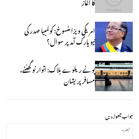
کا آغاز
امریکی ویزا منسوخ: کولمبیا صدر کی
نیویارک آمد پر سوال؟
پونے ریلوے بلاک: اتوار نو گھنٹے،
مسافر پریشان
جواب چھوڑ دیں