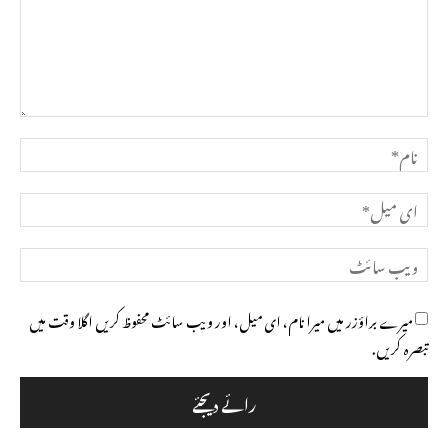
تبصرہ
نام*
ای
میل*
ویب
سائٹ
میرے براؤزر میں میرا نام، ای میل، اور ویب سائٹ محفوظ کریں اگلا وقت میں
تبصرہ کریں.