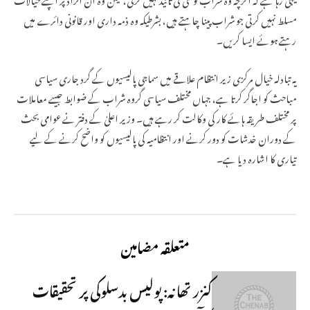
مسلط نہیں کرتی جو شراب پینا چاہتے ہیں، بشرطیکہ وہ ذمہ داری اور قانونی دائرے میں
رہتے ہوئے ایسا کریں۔
یہ تبادلہ خیال مرکزی زیر انتظام علاقے میں سماجی پالیسیوں کے گرد جاری سیاسی
مباحث کو اجاگر کرتا ہے، جہاں مختلف سیاسی گروہ شراب کے ضوابط جیسے معاملات
پر مختلف طریقہ ہائے کار کی وکالت کر رہے ہیں۔ وزیر اعلیٰ کے دفتر نے عوامی بحث
کے دوران خدشات کو دور کرنے اور انتظامیہ کی پالیسیوں کو واضح کرنے کے لیے
تیاری کا اشارہ دیا ہے۔
متعلقہ مضامین
کنزر تھانہ: پولیس بدسلوکی پر تحقیقات