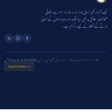
ایک آزاد، کثیر لسانی نیوز ادارہ جو ۲۰۱۷ء سے اخلاقی
صحافت، حقائق پر مبنی رپورٹنگ اور ہندوستان کے لسانی
ورثے کے تحفظ کے لیے سرگرم ہے۔
© ۲۰۱۷ – ۲۰۲۶ چناب ٹائمز — جملہ حقوق محفوظ ہیں۔ رکن:
DIGIPUB نیوز انڈیا فاؤنڈیشن
English Edition →