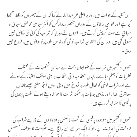
اس تنقید کے جواب میں، وزیر اعلیٰ عمر عبداللہ نے کہا کہ ان کے تبصروں کو غلط سمجھا
گیا ہے اور عوامی ملاقاتوں کے دوران مختصر ریمارکس کو اکثر سیاسی مخالفین سیاق و
سباق سے ہٹ کر پیش کرتے ہیں۔ انہوں نے دہرایا کہ شراب کی کوئی نئی دکانیں نہیں
کھولی گئی ہیں اور ان کی انتظامیہ شراب نوشی کو، خاص طور پر نوجوانوں میں، فروغ نہیں
دیتی۔
جموں و کشمیر میں شراب کے ضوابط پر بحث نے سیاسی شخصیات کے مختلف
نظریات کو جنم دیا ہے۔ جہاں انتظامیہ ذاتی انتخاب پر مبنی موقف اختیار کیے ہوئے
ہے اور شراب نوشی کو فعال طور پر فروغ نہیں دیتی، وہیں التجا مفتی جیسے ناقدین
معاشرتی اقدار اور مذہبی جذبات پر ممکنہ اثرات کا حوالہ دیتے ہوئے سخت پابندی کی
پالیسی کا مطالبہ کر رہے ہیں۔
جموں و کشمیر میں موجودہ پالیسی کے تحت لائسنس یافتہ دکانوں کے ذریعے شراب کی
فروخت کی اجازت ہے، جو کہ ایک عرصے سے رائج ہے۔ حکومت کا مؤقف مسلسل
یہی رہا ہے کہ اگرچہ وہ شراب نوشی کی تائید نہیں کرتی، لیکن وہ ان افراد پر اپنے خیالات