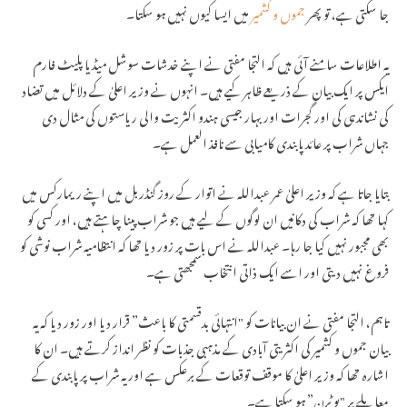
جا سکتی ہے، تو پھر
جموں و کشمیر
میں ایسا کیوں نہیں ہو سکتا۔
یہ اطلاعات سامنے آئی ہیں کہ التجا مفتی نے اپنے خدشات سوشل میڈیا پلیٹ فارم
ایکس پر ایک بیان کے ذریعے ظاہر کیے ہیں۔ انہوں نے وزیر اعلیٰ کے دلائل میں تضاد
کی نشاندہی کی اور گجرات اور بہار جیسی ہندو اکثریت والی ریاستوں کی مثال دی
جہاں شراب پر عائد پابندی کامیابی سے نافذ العمل ہے۔
بتایا جاتا ہے کہ وزیر اعلیٰ عمر عبداللہ نے اتوار کے روز گنڈربل میں اپنے ریمارکس میں
کہا تھا کہ شراب کی دکانیں ان لوگوں کے لیے ہیں جو شراب پینا چاہتے ہیں، اور کسی کو
بھی مجبور نہیں کیا جا رہا۔ عبداللہ نے اس بات پر زور دیا تھا کہ انتظامیہ شراب نوشی کو
فروغ نہیں دیتی اور اسے ایک ذاتی انتخاب سمجھتی ہے۔
تاہم، التجا مفتی نے ان بیانات کو "انتہائی بدقسمتی کا باعث” قرار دیا اور زور دیا کہ یہ
بیان جموں و کشمیر کی اکثریتی آبادی کے مذہبی جذبات کو نظر انداز کرتے ہیں۔ ان کا
اشارہ تھا کہ وزیر اعلیٰ کا موقف توقعات کے برعکس ہے اور یہ شراب پر پابندی کے
معاملے پر "یو ٹرن” ہو سکتا ہے۔