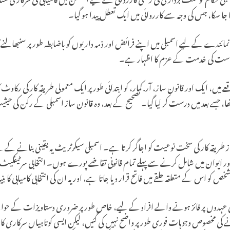
ا جا سکا، جس کی وجہ سے کارروائی میں ایک تعطل پیدا ہو گیا۔
ئندے کے لیے اسمبلی میں اپنے فرائض اور ذمہ داریوں کو باضابطہ طور پر سنبھالنے کا 
 ریاست کی خدمت کے عزم کا اظہار ہے۔
ے میں، ایک اور قانون ساز، آر. کمار، کو ابتدائی طور پر ایک معمولی طریقہ کار کی رکاوٹ
ا، جسے بعد میں درست کر لیا گیا۔ تصحیح کے بعد، وہ قانون ساز اسمبلی کے رکن کی ح
 طریقہ کار کی سخت نوعیت کو اجاگر کرتا ہے۔ اسمبلی سیکرٹریٹ یہ یقینی بنانے کے لیے
اور ایوان میں شامل کرنے سے پہلے تمام قانونی تقاضے پورے ہوں۔ انتخابی سرٹیفکیٹ ع
و اس کے متعلقہ حلقے میں فاتح قرار دیا جاتا ہے، اور یہ ان کی انتخابی کامیابی کا 
می عہدوں پر فائز ہونے والے افراد کے لیے، خاص طور پر ضروری دستاویزات کے حو
 کی مخصوص وجوہات فوری طور پر واضح نہیں کی گئیں، لیکن ایسی کوتاہیاں سرکاری کا