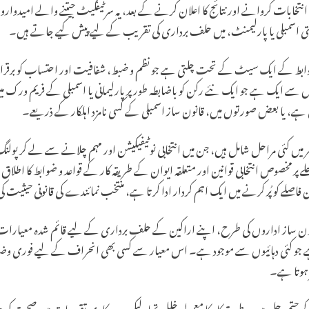
نتخابات کروانے اور نتائج کا اعلان کرنے کے بعد، یہ سرٹیفکیٹ جیتنے والے امیدوارو
ستی اسمبلی یا پارلیمنٹ، میں حلف برداری کی تقریب کے لیے پیش کیے جاتے ہیں۔
و ضوابط کے ایک سیٹ کے تحت چلتی ہے جو نظم و ضبط، شفافیت اور احتساب کو برقر
 سے ایک ہے جو ایک نئے رکن کو باضابطہ طور پر پارلیمانی یا اسمبلی کے فریم ورک م
ہوتی ہے، یا بعض صورتوں میں، قانون ساز اسمبلی کے کسی نامزد اہلکار کے ذریعے۔
میں کئی مراحل شامل ہیں، جن میں انتخابی نوٹیفیکیشن اور مہم چلانے سے لے کر پولنگ،
پر مخصوص انتخابی قوانین اور متعلقہ ایوان کے طریقہ کار کے قواعد و ضوابط کا اطلاق ہ
فاصلے کو پُر کرنے میں ایک اہم کردار ادا کرتا ہے، منتخب نمائندے کی قانونی حیثیت
انون ساز اداروں کی طرح، اپنے اراکین کے حلف برداری کے لیے قائم شدہ معیارات پ
 جو کئی دہائیوں سے موجود ہے۔ اس معیار سے کسی بھی انحراف کے لیے فوری و
ر ہوتا ہے۔
 حتمی حل میں یہ طریقہ کار کا معمولی خلل تھا، لیکن یہ سرکاری تقریبات میں صحت کی 