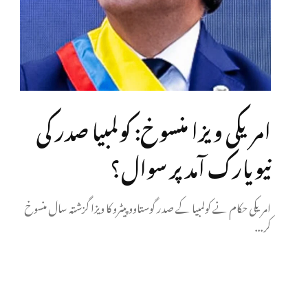
امریکی ویزا منسوخ: کولمبیا صدر کی
نیویارک آمد پر سوال؟
امریکی حکام نے کولمبیا کے صدر گوستاوو پیٹرو کا ویزا گزشتہ سال منسوخ
کر...