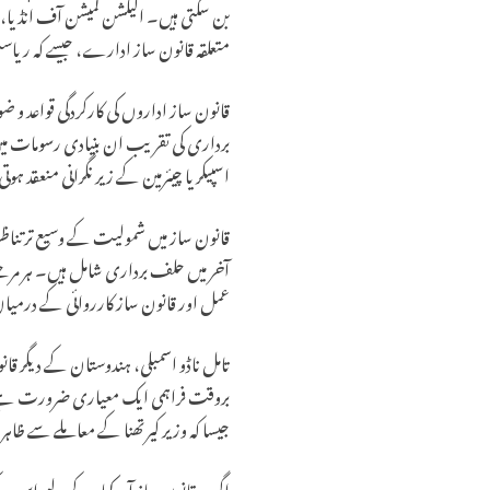
بن سکتی ہیں۔ الیکشن کمیشن آف انڈیا، ا
متعلقہ قانون ساز ادارے، جیسے کہ ریا
قانون ساز اداروں کی کارکردگی قواعد 
برداری کی تقریب ان بنیادی رسومات میں
اسپیکر یا چیئرمین کے زیر نگرانی منعقد 
قانون ساز میں شمولیت کے وسیع تر تناظر 
آخر میں حلف برداری شامل ہیں۔ ہر مرحلے 
عمل اور قانون ساز کارروائی کے درمیان 
تامل ناڈو اسمبلی، ہندوستان کے دیگر ق
بروقت فراہمی ایک معیاری ضرورت ہے
جیسا کہ وزیر کیرتھنا کے معاملے سے ظاہ
اگرچہ قانون ساز آر. کمار کے لیے اس کے