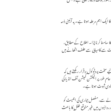
ایک اہم مرحلہ ہوتا ہے۔ یہ آئینی ذمہ
 کا سامنا کرنا پڑا۔ اطلاع کے مطابق،
یثیت سے کامیابی سے حلف اٹھانے میں
 سخت پروٹوکول برقرار رکھتے ہیں کہ
ام طور پر الیکشن کمیشن آف انڈیا کی
بنیادی ثبوت ہوتا ہے۔
الے سے، مفصل تیاری کی اہمیت کو
رروائیوں میں غیر متوقع خلل کا باعث