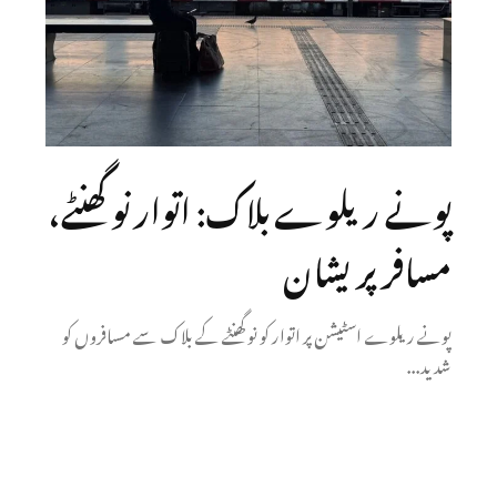
پونے ریلوے بلاک: اتوار نو گھنٹے،
مسافر پریشان
پونے ریلوے اسٹیشن پر اتوار کو نو گھنٹے کے بلاک سے مسافروں کو
شدید...