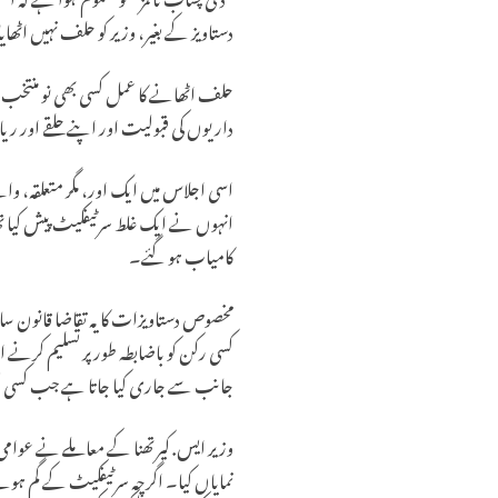
دستاویز کے بغیر، وزیر کو حلف نہیں اٹھای
حلف اٹھانے کا عمل کسی بھی نو منتخب نما
داریوں کی قبولیت اور اپنے حلقے اور
اسی اجلاس میں ایک اور، مگر متعلقہ، واقع
انہوں نے ایک غلط سرٹیفکیٹ پیش کیا تھ
کامیاب ہو گئے۔
مخصوص دستاویزات کا یہ تقاضا قانون ساز
کسی رکن کو باضابطہ طور پر تسلیم کرنے 
جانب سے جاری کیا جاتا ہے جب کسی شخص ک
وزیر ایس. کیرتھنا کے معاملے نے عوا
نمایاں کیا۔ اگرچہ سرٹیفکیٹ کے گم ہونے