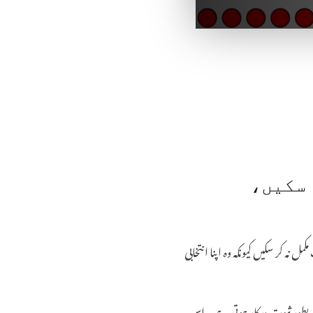
 سکیں،
نہ کر سکیں کیونکہ وہ اپنا انتخابی
سند بطور ثبوت درکار ہوتی ہے۔ اس