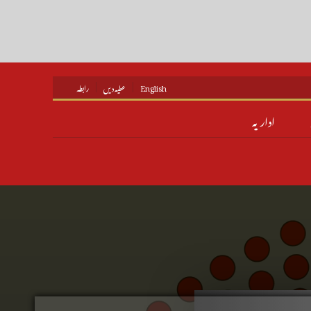
English
عطیہ دیں
رابطہ
اداریہ