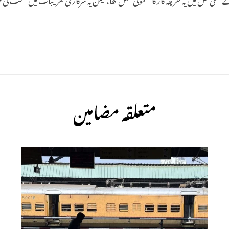
متعلقہ مضامین