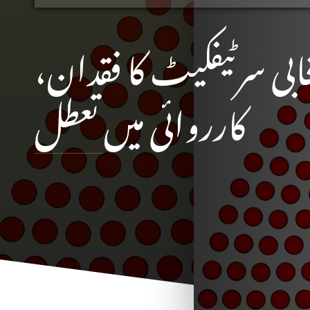
ابی سرٹیفکیٹ کا فقدان،
کارروائی میں تعطل