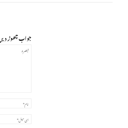
جواب چھوڑ دیں
تبصرہ