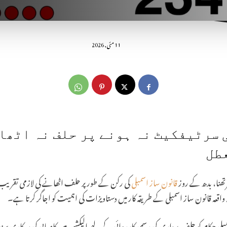
11 مئی, 2026
 سرٹیفکیٹ نہ ہونے پر حلف نہ اٹھا
طل
تھنا، بدھ کے روز
قانون ساز اسمبلی
کی رکن کے طور پر حلف اٹھانے کی لازمی تقریب مکمل 
واقعہ قانون ساز اسمبلی کے طریقہ کار میں دستاویزات کی اہمیت کو اجاگر کرتا ہے۔
مبلی حکام کو حلف برداری کی رسمی کارروائی کے لیے الیکشن میں کامیابی کی سرکاری 