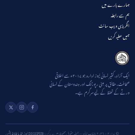
ہمارے بارے میں
ہم سے رابطہ
انگریزی ویب سائٹ
ہمیں عطیہ کریں
ایک آزاد، کثیر لسانی نیوز ادارہ جو ۲۰۱۷ء سے اخلاقی
صحافت، حقائق پر مبنی رپورٹنگ اور ہندوستان کے لسانی
ورثے کے تحفظ کے لیے سرگرم ہے۔
© ۲۰۱۷ – ۲۰۲۶ چناب ٹائمز — جملہ حقوق محفوظ ہیں۔ رکن:
DIGIPUB نیوز انڈیا فاؤنڈیشن