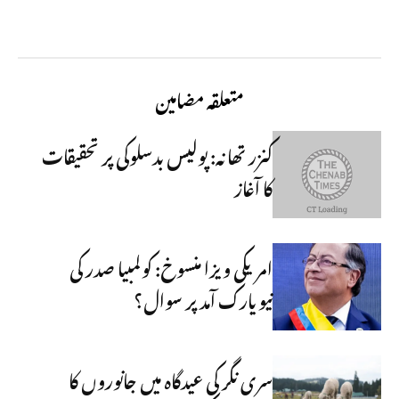
متعلقہ مضامین
کنزر تھانہ: پولیس بدسلوکی پر تحقیقات
کا آغاز
امریکی ویزا منسوخ: کولمبیا صدر کی
نیویارک آمد پر سوال؟
سری نگر کی عیدگاہ میں جانوروں کا