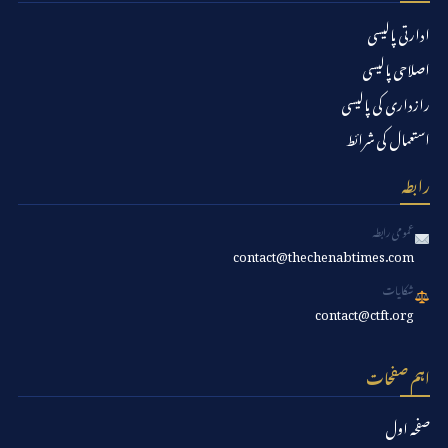
ادارتی پالیسی
اصلاحی پالیسی
رازداری کی پالیسی
استعمال کی شرائط
رابطہ
عمومی رابطہ
contact@thechenabtimes.com
شکایات
contact@ctft.org
اہم صفحات
صفحہ اول