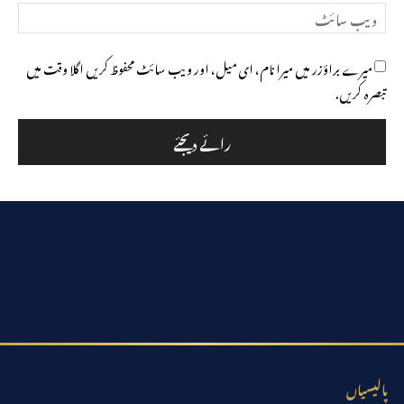
ویب
سائٹ
میرے براؤزر میں میرا نام، ای میل، اور ویب سائٹ محفوظ کریں اگلا وقت میں
تبصرہ کریں.
پالیسیاں