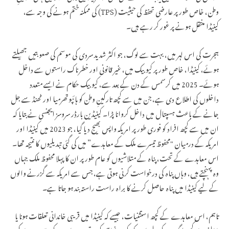
وطن، خاص طور پر عارضی تحفظ کی حیثیت (TPS) کی ممکنہ ختم ہونے کی وجہ سے،
کینیڈا منتقل ہونے پر غور کر رہے ہیں۔
ہجرت کی اس لہر میں، بہت سے لوگ، جو اکثر شدید سردی کی موسم کی صعوبتیں جھیلتے
ہوئے، کینیڈا، خاص طور پر کیوبیک میں، غیر قانونی اور خطرناک راستوں سے داخل
ہوئے۔ 2025 میں کرسمس کے دن کے بعد سے، کیوبیک حکام نے ایسے متعدد
داخلوں کی اطلاع دی ہے، جن میں سے کچھ تارکینِ وطن کو ہائپوتھرمیا اور ٹھنڈ سے جل
جانے کے باعث ہسپتال میں داخل کروانا پڑا۔ کینیڈین بارڈر سروسز ایجنسی نے بتایا کہ
ان میں سے کچھ افراد کو فوری طور پر امریکہ واپس بھیج دیا گیا، جو 2023 میں کینیڈا اور
امریکہ کے درمیان "محفوظ تیسرے ملک کے معاہدے” میں کی گئی تبدیلیوں کا نتیجہ تھا۔
اس معاہدے کے تحت، پناہ کے متلاشیوں کو عام طور پر ان کا پہلا محفوظ ملک جہاں
وہ پہنچتے ہیں، وہاں پناہ کی درخواست کرنی ہوتی ہے، جس سے امریکہ سے گزرنے والوں
کے لیے کینیڈا میں پناہ حاصل کرنے کا براہ راست راستہ بند ہو جاتا ہے۔
تاہم، اس معاہدے کے کچھ استثنیات، جیسے کہ کینیڈا میں قریبی خاندانی تعلقات ہونا یا