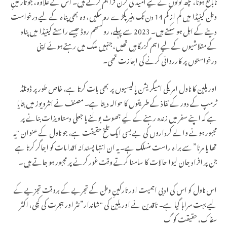
نابالغ ہونا، کچھ لوگوں کے لیے امید کی کرن فراہم کرتے ہیں۔ اس کے علاوہ، جو تارکینِ
وطن کینیڈا میں کم از کم 14 دن تک بغیر پکڑے رہ سکیں، وہ بھی پناہ کے لیے درخواست
دینے کے اہل ہو سکتے ہیں۔ 2023 سے پہلے، روکسھم روڈ جیسے راستے کینیڈا میں پناہ
کے متلاشیوں کے لیے اہم گزرگاہیں تھیں، جنہیں ملک میں رہتے ہوئے اپنی
درخواستوں پر کارروائی کرنے کی اجازت تھی۔
اوریلین کا ناول امریکی امیگریشن پالیسیوں پر بھی بات کرتا ہے، خاص طور پر ڈونلڈ
ٹرمپ کے دور کے نفاذ کے طریقوں کا حوالہ دیتا ہے۔ مصنف نے انٹرویوز میں بتایا
ہے کہ اپنے سفر میں زندہ رہنے کے لیے جھوٹ بولنے یا جعلی دستاویزات بنانے پر
مجبور ہونے والے کرداروں کی بے بسی ایک تلخ حقیقت ہے، جو ناول کے عنوان "یہ
تھا یا مرنا” سے براہ راست منسلک ہے۔ یہ ان انتہا پسندانہ اقدامات کو اجاگر کرتا ہے
جن پر افراد جان لیوا حالات کا سامنا کرتے وقت غور کرنے پر مجبور ہو جاتے ہیں۔
اس ناول کو اس کی ادبی اہمیت اور تارکینِ وطن کے تجربے کے بروقت تجزیے کے
لیے بہت سراہا گیا ہے۔ ناقدین نے اوریلین کی "شاندار” نثر اور ہجرت کی کچی، اکثر
سفاک، حقیقت کو گ