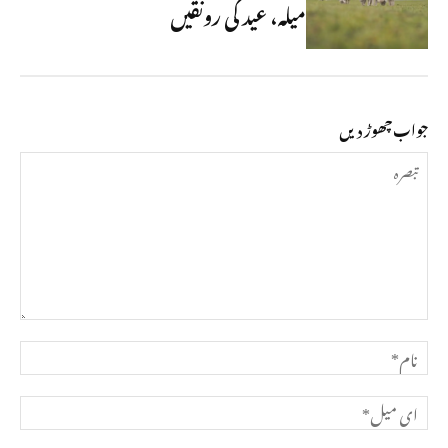
میلہ، عید کی رونقیں
جواب چھوڑ دیں
تبصرہ
نام*
ای
میل*