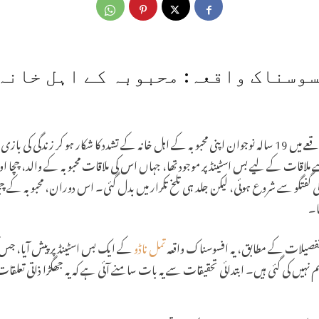
سوسناک واقعہ: محبوبہ کے اہل خانہ
تمل ناڈو کے علاقے میں ایک دلخراش واقعے میں 19 سالہ نوجوان اپنی محبوبہ کے اہل خانہ کے تشدد کا شکار ہو کر 
 سے ملاقات کے لیے بس اسٹینڈ پر موجود تھا، جہاں اس کی ملاقات محبوبہ کے والد، چچا
فتگو سے شروع ہوئی، لیکن جلد ہی تلخ تکرار میں بدل گئی۔ اس دوران، محبوبہ کے چچا نے
ا۔
تفصیلات کے مطابق، یہ افسوسناک واقعہ
تمل ناڈو
کے ایک بس اسٹینڈ پر پیش آیا، ج
نہیں کی گئی ہیں۔ ابتدائی تحقیقات سے یہ بات سامنے آئی ہے کہ یہ جھگڑا ذاتی تعلق