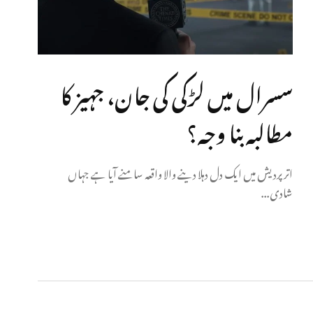
سسرال میں لڑکی کی جان، جہیز کا
مطالبہ بنا وجہ؟
اتر پردیش میں ایک دل دہلا دینے والا واقعہ سامنے آیا ہے جہاں
شادی...