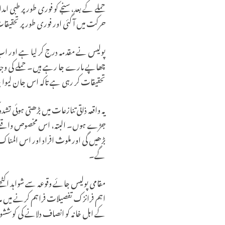
حملے کے بعد، سنجے کو فوری طور پر طبی ام
حرکت میں آ گئی اور فوری طور پر تحقیقات ک
پولیس نے مقدمہ درج کر لیا ہے اور اب م
چھاپے مارے جا رہے ہیں۔ حملے کی وجہ ک
تحقیقات کر رہی ہے تاکہ اس جان لیوا چاق
یہ واقعہ ذاتی تنازعات میں بڑھتی ہوئی
جڑے ہوں۔ البتہ، اس مخصوص واقعے کی م
بڑھیں گی اور ملوث افراد اور اس المنا
گے۔
مقامی پولیس جائے وقوعہ سے شواہد اکٹ
اہم فرانزک تفصیلات فراہم کرنے میں م
کے اہل خانہ کو انصاف دلانے کی کوششوں