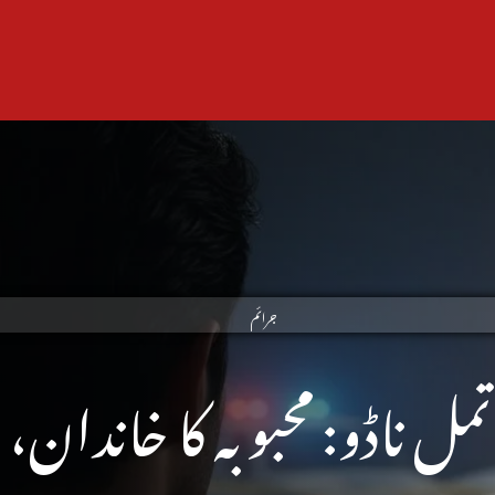
جرائم
تمل ناڈو: محبوبہ کا خاندان