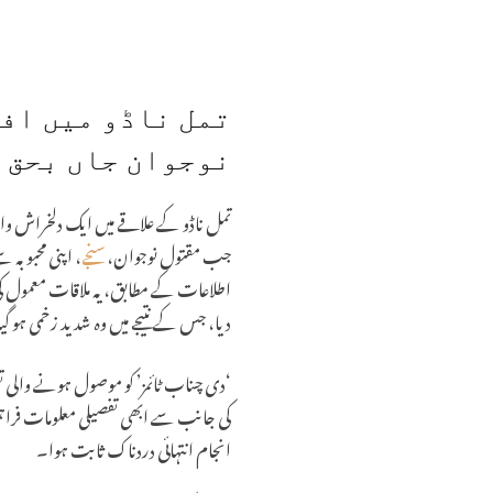
تمل ناڈو میں اف
نوجوان جاں بحق
جب مقتول نوجوان،
سنجے
، اپنی محبوبہ
اطلاعات کے مطابق، یہ ملاقات معمول کی گ
دیا، جس کے نتیجے میں وہ شدید زخمی ہو گی
‘دی چناب ٹائمز’ کو موصول ہونے والی 
کی جانب سے ابھی تفصیلی معلومات فراہم 
انجام انتہائی دردناک ثابت ہوا۔