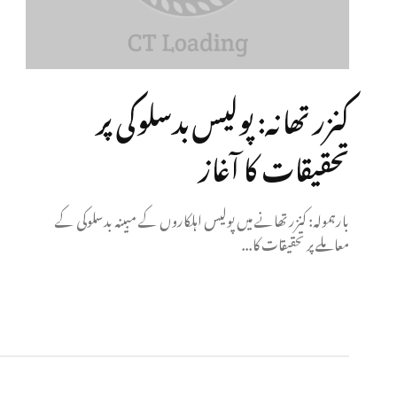
کنزر تھانہ: پولیس بدسلوکی پر
تحقیقات کا آغاز
بارہمولہ: کنزر تھانے میں پولیس اہلکاروں کے مبینہ بدسلوکی کے
معاملے پر تحقیقات کا...