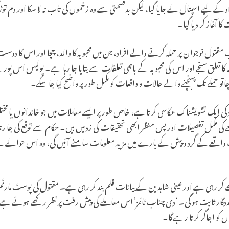
داد کے لیے اسپتال لے جایا گیا، لیکن بدقسمتی سے وہ زخموں کی تاب نہ لا سکا اور دم توڑ
ا آغاز کر دیا گیا۔
قتول نوجوان پر حملہ کرنے والے افراد، جن میں محبوبہ کا والد، چچا اور اس کا دوس
ا تعلق سنجے اور اس کی محبوبہ کے باہمی تعلقات سے بتایا جا رہا ہے۔ پولیس اس پ
و حملے تک پہنچنے والے حالات و واقعات کو مکمل طور پر واضح کیا جا سکے۔
 تشدد کی ایک تشویشناک عکاسی کرتا ہے، خاص طور پر ایسے معاملات میں جو خاندانوں 
کمل تفصیلات اور پس منظر ابھی تحقیقات کی زد میں ہیں۔ حکام سے توقع کی جا رہ
ک واقعے کے گرد و پیش کے بارے میں مزید معلومات سامنے آئیں گی، وہ اس حوالے سے
ھے کر رہی ہے اور عینی شاہدین کے بیانات قلم بند کر رہی ہے۔ مقتول کی پوسٹ مار
ددگار ثابت ہو گی۔ ‘دی چناب ٹائمز’ اس معاملے کی پیش رفت پر نظر رکھے ہوئے ہ
 کو اجاگر کرتا رہے گا۔