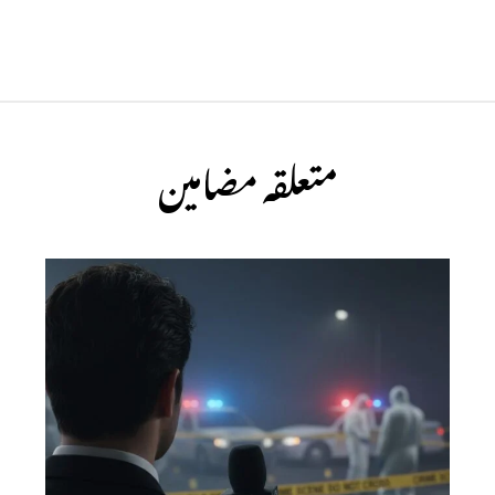
متعلقہ مضامین