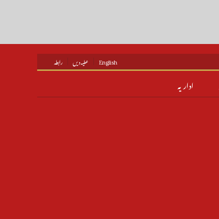
English
عطیہ دیں
رابطہ
اداریہ