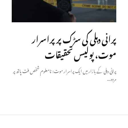
پرانی دہلی کی سڑک پر پراسرار
موت، پولیس تحقیقات
پرانی دہلی کے بازار میں ایک پراسرار موت: نامعلوم شخص فٹ پاتھ پر
مردہ...