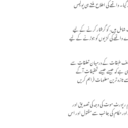
 گیا۔ واقعے کی اطلاع ملتے ہی پولیس
ت شامل ہیں، کو گرفتار کرنے کے لیے
ورے واقعے کی کڑیوں کو جوڑنے کے لیے
یا مختلف طبقات کے درمیان تعلقات سے
ی ہے کہ جیسے جیسے تحقیقات آگے
 تازہ ترین معلومات فراہم کریں
ٹم رپورٹ موت کی وجہ کی تصدیق اور
ے اور حکام کی جانب سے مقتول اور اس