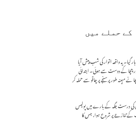
 کے حملے میں
زندگی کی بازی ہار گیا۔ یہ واقعہ اتوار کی شب پیش آیا
 اور چچا کے دوست سے ہوئی۔ ابتدائی
 مبینہ طور پر سنجے پر چاقو سے حملہ کر
س کی درست جگہ کے بارے میں پولیس
ات کے تنازعے پر شروع ہوا، جس کا