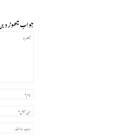
جواب چھوڑ دیں
تبصرہ